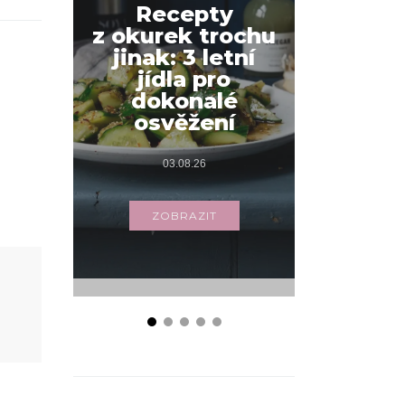
Recepty
z okurek trochu
Jak na
jinak: 3 letní
snídani
jídla pro
váš
dokonalé
s příbo
osvěžení
03.
03.08.26
ZOB
ZOBRAZIT