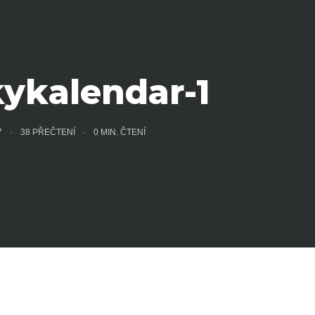
ykalendar-1
17
38 PŘEČTENÍ
0
MIN. ČTENÍ