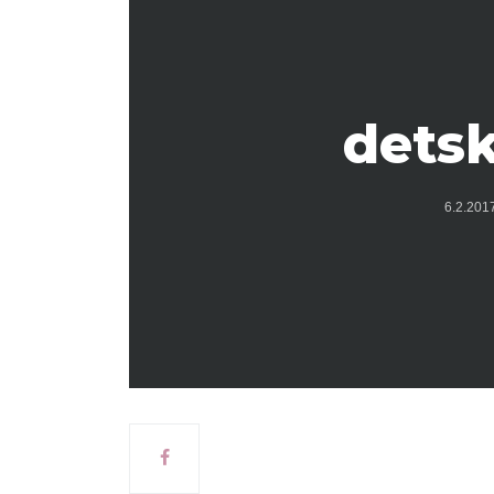
detsk
6.2.20