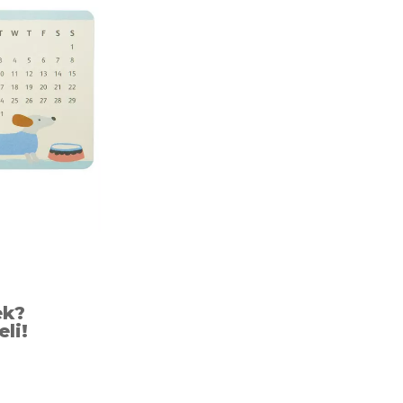
ek?
eli!