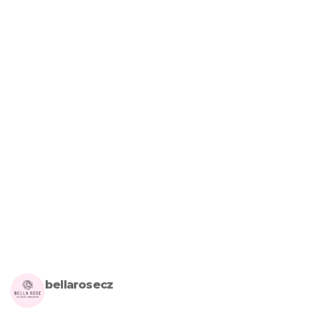
bellarosecz
Milujete skandinávský design? Pojďte s námi vytvářet krásnou 