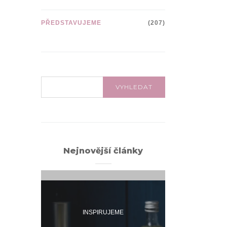
PŘEDSTAVUJEME
(207)
VYHLEDÁVÁNÍ:
VYHLEDAT
Nejnovější články
INSPIRUJEME
INSPI