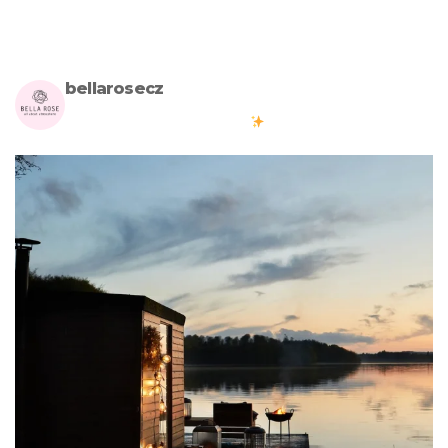
bellarosecz
Milujete skandinávský design? Pojďte s námi vytvářet krásnou
atmosféru ve vašich domovech
#bellarosecz