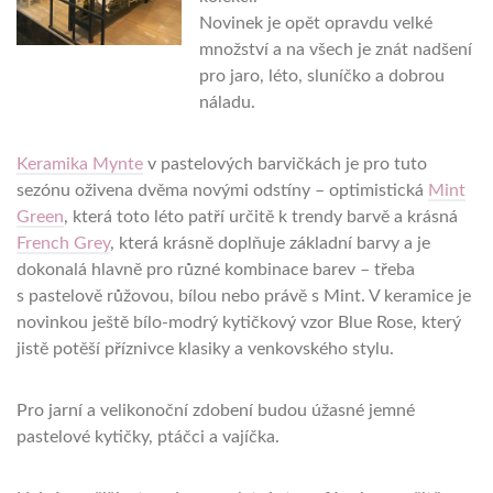
Novinek je opět opravdu velké
množství a na všech je znát nadšení
pro jaro, léto, sluníčko a dobrou
náladu.
Keramika Mynte
v pastelových barvičkách je pro tuto
sezónu oživena dvěma novými odstíny – optimistická
Mint
Green
, která toto léto patří určitě k trendy barvě a krásná
French Grey
, která krásně doplňuje základní barvy a je
dokonalá hlavně pro různé kombinace barev – třeba
s pastelově růžovou, bílou nebo právě s Mint. V keramice je
novinkou ještě bílo-modrý kytičkový vzor Blue Rose, který
jistě potěší příznivce klasiky a venkovského stylu.
Pro jarní a velikonoční zdobení budou úžasné jemné
pastelové kytičky, ptáčci a vajíčka.