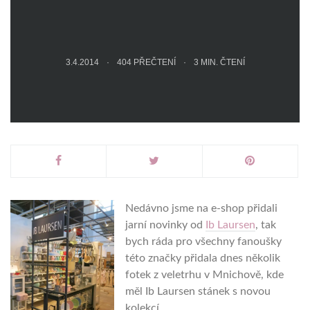
3.4.2014
404 PŘEČTENÍ
3
MIN. ČTENÍ
Nedávno jsme na e-shop přidali
jarní novinky od
Ib Laursen
, tak
bych ráda pro všechny fanoušky
této značky přidala dnes několik
fotek z veletrhu v Mnichově, kde
měl Ib Laursen stánek s novou
kolekcí.