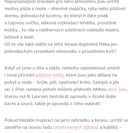
Nejvýraznějším trendem pro letní atmosféru jsou určitě
motivy pláže a moře – dřevěné majáčky, ryby nebo plážové
domky, jednoduché lucerny, do kterých dáte písek
a čajovou svíčku, látková rozkládací lehátka, proutěné
košíky… to vše v nádherných odstínech vybledlé modré,
béžové a šedé.
Už to vše také vidíte na letní terase doplněné třeba jen
jednoduchým stromkem olivovníku v proutěném koši?
Když už jsme u léta a pláže, nemohu zapomenout zmínit
i nové přírodní
plážové tašky
, které jsou jako dělané na
pobyt u vody – brýle, pití, opalovací krém, časopis a jde
se;-) Přes ramena potom můžete přehodit lehkou
letní šálu
,
kterou má Ib Laursen tentokrát opravdu v široké škále
barev a vzorů, takže je opravdu z čeho vybírat!
Pokud hledáte inspiraci na jarní zahrádku a terasu, určitě se
zaměřte na novou řadu
smaltovaných džbánů
a kyblíků –