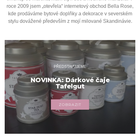
roce 2009 jsem „otevřela“ internetový obchod Bella Rose,
kde prodáváme bytové doplňky a dekorace v severském
stylu dovážené především z mojí milované Skandinávie.
PŘEDSTAVUJEME
NOVINKA: Dárkové čaje
Tafelgut
ZOBRAZIT