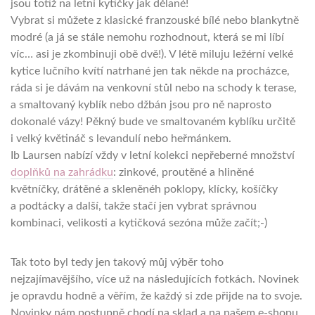
jsou totiž na letní kytičky jak dělané!
Vybrat si můžete z klasické franzouské bílé nebo blankytně
modré (a já se stále nemohu rozhodnout, která se mi líbí
víc… asi je zkombinuji obě dvě!). V létě miluju ležérní velké
kytice lučního kvítí natrhané jen tak někde na procházce,
ráda si je dávám na venkovní stůl nebo na schody k terase,
a smaltovaný kyblík nebo džbán jsou pro ně naprosto
dokonalé vázy! Pěkný bude ve smaltovaném kyblíku určitě
i velký květináč s levandulí nebo heřmánkem.
Ib Laursen nabízí vždy v letní kolekci nepřeberné množství
doplňků na zahrádku
: zinkové, proutěné a hliněné
květníčky, drátěné a skleněnéh poklopy, klícky, košíčky
a podtácky a další, takže stačí jen vybrat správnou
kombinaci, velikosti a kytičková sezóna může začít;-)
Tak toto byl tedy jen takový můj výběr toho
nejzajímavějšího, více už na následujících fotkách. Novinek
je opravdu hodně a věřím, že každý si zde přijde na to svoje.
Novinky nám postupně chodí na sklad a na našem e-shopu