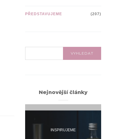
PŘEDSTAVUJEME
(207)
VYHLEDÁVÁNÍ:
VYHLEDAT
Nejnovější články
INSPIRUJEME
INSPI