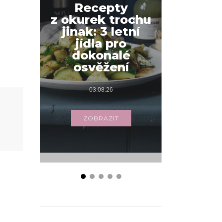
Recepty
z okurek trochu
Jak na
jinak: 3 letní
snídani
jídla pro
váš
dokonalé
s příbo
osvěžení
03.
03.08.26
ZOB
ZOBRAZIT