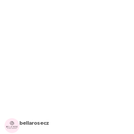
bellarosecz
Milujete skandinávský design? Pojďte s námi vytvářet krásnou 