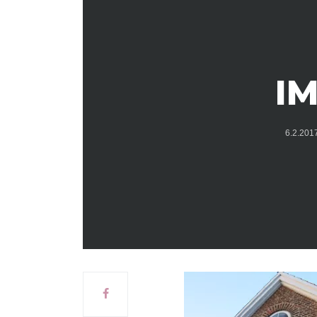
IM
6.2.20