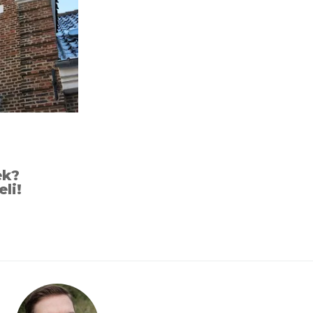
ek?
eli!