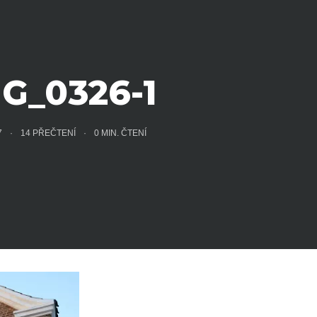
G_0326-1
17
14 PŘEČTENÍ
0
MIN. ČTENÍ