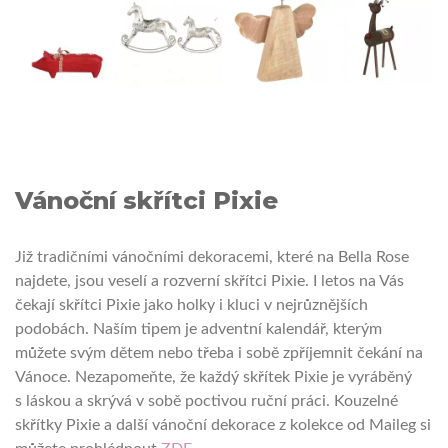
Vánoční skřítci Pixie
Již tradičními vánočními dekoracemi, které na Bella Rose
najdete, jsou veselí a rozverní skřítci Pixie. I letos na Vás
čekají skřítci Pixie jako holky i kluci v nejrůznějších
podobách. Naším tipem je adventní kalendář, kterým
můžete svým dětem nebo třeba i sobě zpříjemnit čekání na
Vánoce. Nezapomeňte, že každý skřítek Pixie je vyráběný
s láskou a skrývá v sobě poctivou ruční práci. Kouzelné
skřítky Pixie a další vánoční dekorace z kolekce od Maileg si