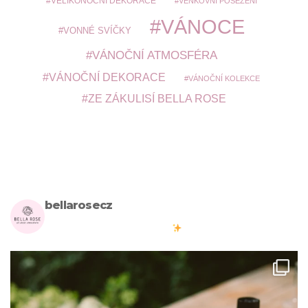
VELIKONOČNÍ DEKORACE
VENKOVNÍ POSEZENÍ
VÁNOCE
VONNÉ SVÍČKY
VÁNOČNÍ ATMOSFÉRA
VÁNOČNÍ DEKORACE
VÁNOČNÍ KOLEKCE
ZE ZÁKULISÍ BELLA ROSE
bellarosecz
Milujete skandinávský design? Pojďte s námi vytvářet krásnou
atmosféru ve vašich domovech
#bellarosecz