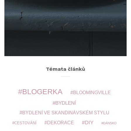
Archivy
ARCHIVY
Témata článků
BLOGERKA
BLOOMINGVILLE
BYDLENÍ
BYDLENÍ VE SKANDINÁVSKÉM STYLU
DIY
DEKORACE
CESTOVÁNÍ
DÁNSKO