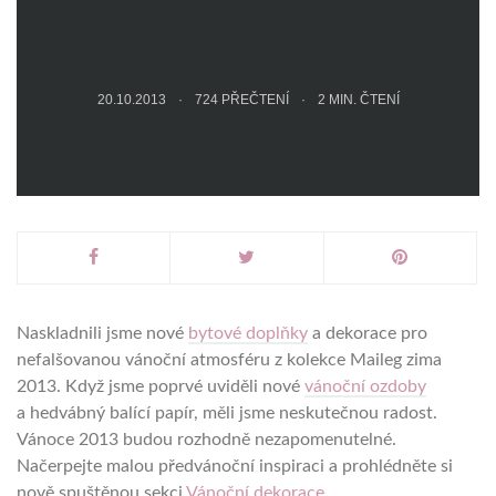
20.10.2013
724 PŘEČTENÍ
2
MIN. ČTENÍ
Naskladnili jsme nové
bytové doplňky
a dekorace pro
nefalšovanou vánoční atmosféru z kolekce Maileg zima
2013. Když jsme poprvé uviděli nové
vánoční ozdoby
a hedvábný balící papír, měli jsme neskutečnou radost.
Vánoce 2013 budou rozhodně nezapomenutelné.
Načerpejte malou předvánoční inspiraci a prohlédněte si
nově spuštěnou sekci
Vánoční dekorace
.