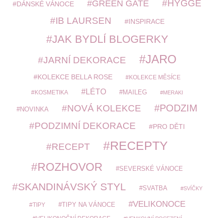
HYGGE
GREEN GATE
DÁNSKÉ VÁNOCE
IB LAURSEN
INSPIRACE
JAK BYDLÍ BLOGERKY
JARO
JARNÍ DEKORACE
KOLEKCE BELLA ROSE
KOLEKCE MĚSÍCE
LÉTO
MAILEG
KOSMETIKA
MERAKI
PODZIM
NOVÁ KOLEKCE
NOVINKA
PODZIMNÍ DEKORACE
PRO DĚTI
RECEPTY
RECEPT
ROZHOVOR
SEVERSKÉ VÁNOCE
SKANDINÁVSKÝ STYL
SVATBA
SVÍČKY
VELIKONOCE
TIPY
TIPY NA VÁNOCE