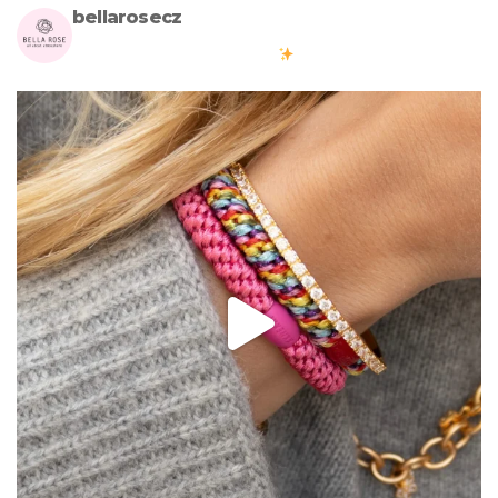
bellarosecz
Milujete skandinávský design? Pojďte s námi vytvářet krásnou
atmosféru ve vašich domovech
#bellarosecz