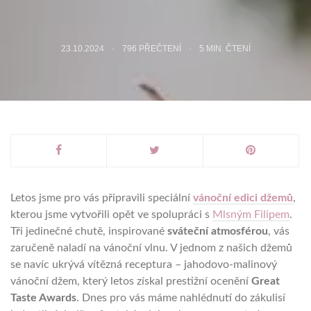
23.10.2024
796 PŘEČTENÍ
5
MIN. ČTENÍ
Letos jsme pro vás připravili speciální
vánoční edici džemů
,
kterou jsme vytvořili opět ve spolupráci s
Mlsným Filipem
.
Tři jedinečné chutě, inspirované
sváteční atmosférou
, vás
zaručeně naladí na vánoční vlnu. V jednom z našich džemů
se navíc ukrývá vítězná receptura – jahodovo-malinový
vánoční džem, který letos získal prestižní ocenění
Great
Taste Awards
. Dnes pro vás máme nahlédnutí do zákulisí