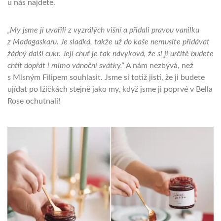
u nás najdete.
„My jsme ji uvařili z vyzrálých višní a přidali pravou vanilku
z Madagaskaru. Je sladká, takže už do kaše nemusíte přidávat
žádný další cukr. Její chuť je tak návyková, že si ji určitě budete
chtít dopřát i mimo vánoční svátky.“
A nám nezbývá, než
s Mlsným Filipem souhlasit. Jsme si totiž jisti, že ji budete
ujídat po lžičkách stejně jako my, když jsme ji poprvé v Bella
Rose ochutnali!