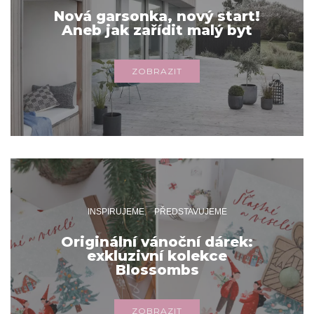
Nová garsonka, nový start!
Aneb jak zařídit malý byt
ZOBRAZIT
INSPIRUJEME
PŘEDSTAVUJEME
Originální vánoční dárek:
exkluzivní kolekce
Blossombs
ZOBRAZIT