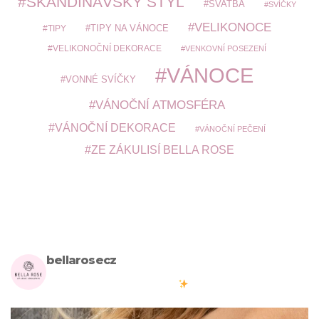
SKANDINÁVSKÝ STYL
SVATBA
SVÍČKY
VELIKONOCE
TIPY
TIPY NA VÁNOCE
VELIKONOČNÍ DEKORACE
VENKOVNÍ POSEZENÍ
VÁNOCE
VONNÉ SVÍČKY
VÁNOČNÍ ATMOSFÉRA
VÁNOČNÍ DEKORACE
VÁNOČNÍ PEČENÍ
ZE ZÁKULISÍ BELLA ROSE
bellarosecz
Milujete skandinávský design? Pojďte s námi vytvářet krásnou
atmosféru ve vašich domovech
#bellarosecz