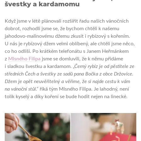
švestky a kardamomu
Když jsme v létě plánovali rozšířit řadu našich vánočních
dobrot, rozhodli jsme se, že bychom chtěli k našemu
jahodovo-malinovému džemu zkusit i rybízový s kořením.
U nás je rybízový džem velmi oblíbený, ale chtěli jsme něco,
co ho odliší. Po krátkém telefonátu s Janem Heřmánkem
z
Mlsného Filipa
jsme se domluvili, že k němu přidáme
i sladkou švestku a kardamom.
„Černý rybíz je od pěstitele ze
středních Čech a švestky ze sadů pana Bočka z obce Držovice.
Džem je opět neuvěřitelný a věříme, že si najde cestu k vám
na vánoční stůl.“
říká tým Mlsného Filipa. Je lahodný, není
tolik kyselý a díky koření se bude hodit nejen na linecké.