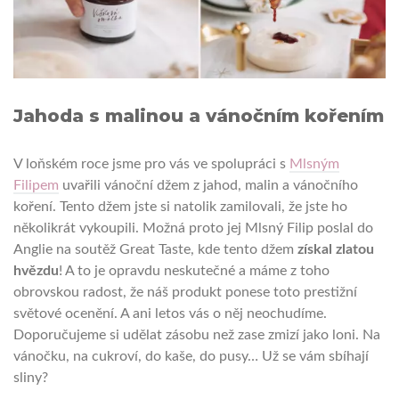
Jahoda s
malinou
a vánočním kořením
V loňském roce jsme pro vás ve spolupráci s
Mlsným
Filipem
uvařili vánoční džem z jahod, malin a vánočního
koření. Tento džem jste si natolik zamilovali, že jste ho
několikrát vykoupili. Možná proto jej Mlsný Filip poslal do
Anglie na soutěž Great Taste, kde tento džem
získal zlatou
hvězdu
! A to je opravdu neskutečné a máme z toho
obrovskou radost, že náš produkt ponese toto prestižní
světové ocenění. A ani letos vás o něj neochudíme.
Doporučujeme si udělat zásobu než zase zmizí jako loni. Na
vánočku, na cukroví, do kaše, do pusy… Už se vám sbíhají
sliny?