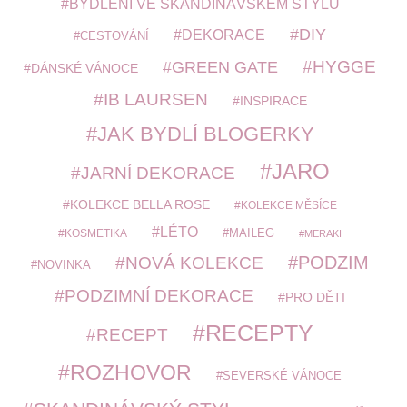
BYDLENÍ VE SKANDINÁVSKÉM STYLU
DIY
DEKORACE
CESTOVÁNÍ
HYGGE
GREEN GATE
DÁNSKÉ VÁNOCE
IB LAURSEN
INSPIRACE
JAK BYDLÍ BLOGERKY
JARO
JARNÍ DEKORACE
KOLEKCE BELLA ROSE
KOLEKCE MĚSÍCE
LÉTO
MAILEG
KOSMETIKA
MERAKI
PODZIM
NOVÁ KOLEKCE
NOVINKA
PODZIMNÍ DEKORACE
PRO DĚTI
RECEPTY
RECEPT
ROZHOVOR
SEVERSKÉ VÁNOCE