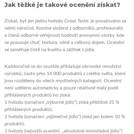
Jak těžké je takové ocenění získat?
Získat, byť jen jednu hvězdu Great Taste, je považováno za
velmi náročné. Komise složená z odborníků, profesionálů
a členů odborné veřejnosti hodnotí anonymní vzorky, kde
se posuzuje chuť, textura, vůně a celkový dojem. Ocenění
se zaměřuje čistě na kvalitu a zážitek z jídla.
Každoročně se do soutěže přihlašuje obrovské množství
výrobků, často přes 14 000 produktů z celého světa, které
jsou rozděleny do všech myslitelných kategorií. Ocenění
není uděleno automaticky a pouze relativně malý podíl
přihlášených produktů ho získá:
1 hvězdu (označení „výborné jídlo“) získá přibližně 25 %
přihlášených produktů.
2 hvězdy (označení „výjimečné jídlo“) získá jen kolem 10 %
produktů.
3 hvězdy (nejvyšší ocenění, „absolutně mimořádné jídlo“)