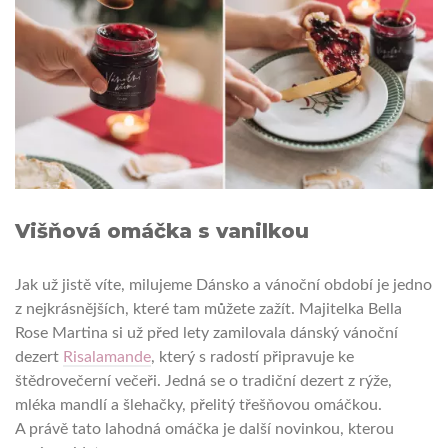
Višňová omáčka s vanilkou
Jak už jistě víte, milujeme Dánsko a vánoční období je jedno
z nejkrásnějších, které tam můžete zažít. Majitelka Bella
Rose Martina si už před lety zamilovala dánský vánoční
dezert
Risalamande
, který s radostí připravuje ke
štědrovečerní večeři. Jedná se o tradiční dezert z rýže,
mléka mandlí a šlehačky, přelitý třešňovou omáčkou.
A právě tato lahodná omáčka je další novinkou, kterou