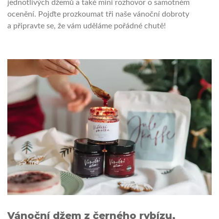
jednotlivých džemů a také mini rozhovor o samotném
ocenění. Pojďte prozkoumat tři naše vánoční dobroty
a připravte se, že vám uděláme pořádné chutě!
Vánoční džem z černého rybízu,