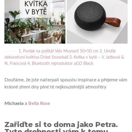
1.
Povlak na polštář Velv Mustard 50×50 cm
2. U
mělá
dekorativní květina Dried Snowball
3.
Kvítka v bytě – V. Ježková &
N. Francová
4.
Bluetooth reproduktor aGO Black
Doufáme, že jste načerpali spoustu inspirace a přejeme vám
krásné zimní dny plné té nejkouzelnější atmosféry
Michaela
a
Bella Rose
Zařiďte si to doma jako Petra.
Tyto drobnosti vám k tomu