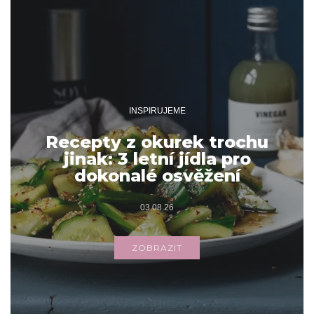
INSPIRUJEME
Recepty z okurek trochu
jinak: 3 letní jídla pro
dokonalé osvěžení
03.08.26
ZOBRAZIT