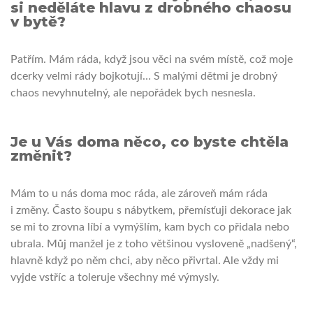
si neděláte hlavu z drobného chaosu
v bytě?
Patřím. Mám ráda, když jsou věci na svém místě, což moje
dcerky velmi rády bojkotují… S malými dětmi je drobný
chaos nevyhnutelný, ale nepořádek bych nesnesla.
Je u Vás doma něco, co byste chtěla
změnit?
Mám to u nás doma moc ráda, ale zároveň mám ráda
i změny. Často šoupu s nábytkem, přemísťuji dekorace jak
se mi to zrovna líbí a vymýšlím, kam bych co přidala nebo
ubrala. Můj manžel je z toho většinou vysloveně „nadšený“,
hlavně když po něm chci, aby něco přivrtal. Ale vždy mi
vyjde vstříc a toleruje všechny mé výmysly.