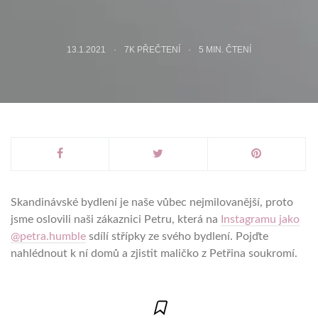
13.1.2021
7K PŘEČTENÍ
5
MIN. ČTENÍ
Skandinávské bydlení je naše vůbec nejmilovanější, proto
jsme oslovili naši zákaznici Petru, která na
Instagramu jako
@petra.humble
sdílí střípky ze svého bydlení. Pojďte
nahlédnout k ní domů a zjistit maličko z Petřina soukromí.