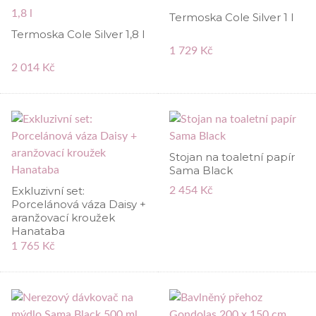
Termoska Cole Silver 1 l
Termoska Cole Silver 1,8 l
1 729 Kč
2 014 Kč
Stojan na toaletní papír
Sama Black
Exkluzivní set:
2 454 Kč
Porcelánová váza Daisy +
aranžovací kroužek
Hanataba
1 765 Kč