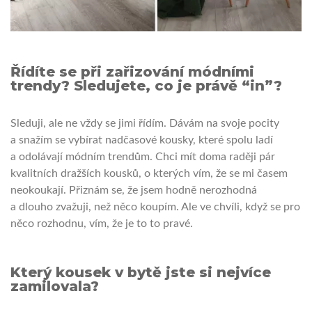
Řídíte se při zařizování módními
trendy? Sledujete, co je právě “in”?
Sleduji, ale ne vždy se jimi řídím. Dávám na svoje pocity
a snažím se vybírat nadčasové kousky, které spolu ladí
a odolávají módním trendům. Chci mít doma raději pár
kvalitních dražších kousků, o kterých vím, že se mi časem
neokoukají. Přiznám se, že jsem hodně nerozhodná
a dlouho zvažuji, než něco koupím. Ale ve chvíli, když se pro
něco rozhodnu, vím, že je to to pravé.
Který kousek v bytě jste si nejvíce
zamilovala?