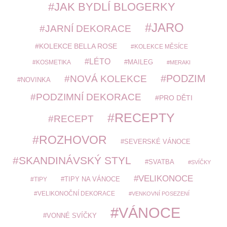
JAK BYDLÍ BLOGERKY
JARO
JARNÍ DEKORACE
KOLEKCE BELLA ROSE
KOLEKCE MĚSÍCE
LÉTO
MAILEG
KOSMETIKA
MERAKI
PODZIM
NOVÁ KOLEKCE
NOVINKA
PODZIMNÍ DEKORACE
PRO DĚTI
RECEPTY
RECEPT
ROZHOVOR
SEVERSKÉ VÁNOCE
SKANDINÁVSKÝ STYL
SVATBA
SVÍČKY
VELIKONOCE
TIPY
TIPY NA VÁNOCE
VELIKONOČNÍ DEKORACE
VENKOVNÍ POSEZENÍ
VÁNOCE
VONNÉ SVÍČKY