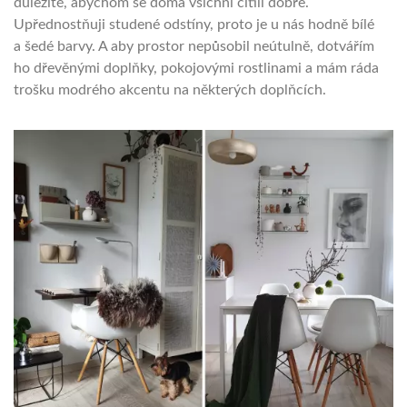
důležité, abychom se doma všichni cítili dobře.
Upřednostňuji studené odstíny, proto je u nás hodně bílé
a šedé barvy. A aby prostor nepůsobil neútulně, dotvářím
ho dřevěnými doplňky, pokojovými rostlinami a mám ráda
trošku modrého akcentu na některých doplňcích.