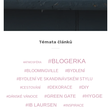
Archivy
ARCHIVY
Témata článků
BLOGERKA
ATMOSFÉRA
BYDLENÍ
BLOOMINGVILLE
BYDLENÍ VE SKANDINÁVSKÉM STYLU
DIY
DEKORACE
CESTOVÁNÍ
HYGGE
GREEN GATE
DÁNSKÉ VÁNOCE
IB LAURSEN
INSPIRACE