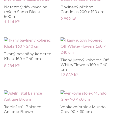
Nerezový dávkovač na
Bavlněný přehoz
mýdlo Sama Black
Gondolas 200 x 150 cm
500 ml
2 999 Kč
1 114 Kč
Tkaný bavlněný koberec
Khaki 160 × 240 cm
Tkaný jutový koberec Off
White/Flowers 160 × 240
8 284 Kč
cm
12 839 Kč
Jídelní stůl Balance
Venkovní stolek Mundo
Antique Brown
Grey 90 × 60 cm