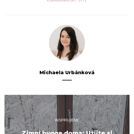
SKANDINÁVSKÝ STYL
Michaela Urbánková
INSPIRUJEME
Zimní hygge doma: Užijte si