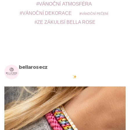
VÁNOČNÍ ATMOSFÉRA
VÁNOČNÍ DEKORACE
VÁNOČNÍ PEČENÍ
ZE ZÁKULISÍ BELLA ROSE
bellarosecz
Milujete skandinávský design? Pojďte s námi vytvářet krásnou
atmosféru ve vašich domovech
#bellarosecz