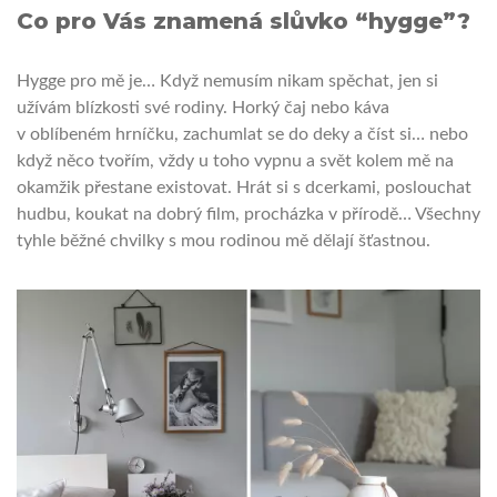
Co pro Vás znamená slůvko “hygge”?
Hygge pro mě je… Když nemusím nikam spěchat, jen si
užívám blízkosti své rodiny. Horký čaj nebo káva
v oblíbeném hrníčku, zachumlat se do deky a číst si… nebo
když něco tvořím, vždy u toho vypnu a svět kolem mě na
okamžik přestane existovat. Hrát si s dcerkami, poslouchat
hudbu, koukat na dobrý film, procházka v přírodě… Všechny
tyhle běžné chvilky s mou rodinou mě dělají šťastnou.