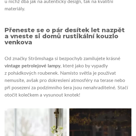
u nichž dbá jak na autentický design, tak na kvalitní
materiály.
Přeneste se o pár desítek let nazpět
a vneste si domů rustikální kouzlo
venkova
Od značky Strömshaga si bezpochyb zamilujete krásné
vintage petrolejové lampy
, které jako by vypadly
z pohádkových roubenek. Namísto světla je používat
nemusíte, avšak pro dokreslení atmosféry na terase nebo
při posezení za podzimního šera jsou nenahraditelné. Stačí
otočit kolečkem a vysunout knotek!