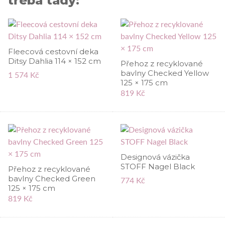
třeba tady:
Fleecová cestovní deka
Ditsy Dahlia 114 × 152 cm
Přehoz z recyklované
bavlny Checked Yellow
1 574 Kč
125 × 175 cm
819 Kč
Designová vázička
STOFF Nagel Black
Přehoz z recyklované
bavlny Checked Green
774 Kč
125 × 175 cm
819 Kč