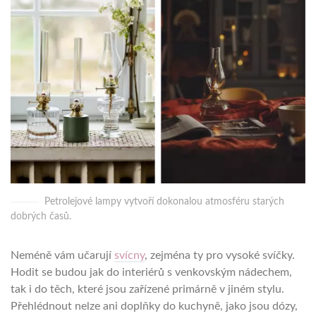
Petrolejové lampy vytvoří dokonalou atmosféru starých
dobrých časů.
Neméně vám učarují
svícny
, zejména ty pro vysoké svíčky.
Hodit se budou jak do interiérů s venkovským nádechem,
tak i do těch, které jsou zařízené primárně v jiném stylu.
Přehlédnout nelze ani doplňky do kuchyně, jako jsou dózy,