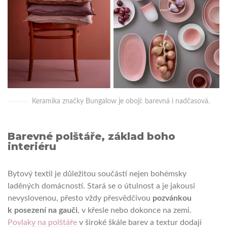
Keramika značky Bungalow je obojí: barevná i nadčasová.
Barevné polštáře, základ boho
interiéru
Bytový textil je důležitou součástí nejen bohémsky
laděných domácností. Stará se o útulnost a je jakousi
nevyslovenou, přesto vždy přesvědčivou
pozvánkou
k posezení na gauči
, v křesle nebo dokonce na zemi.
Povlaky na polštáře
v široké škále barev a textur dodají