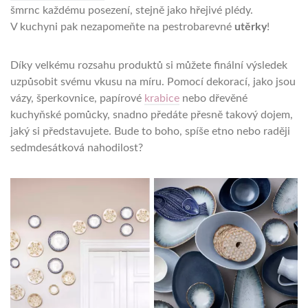
šmrnc každému posezení, stejně jako hřejivé plédy.
V kuchyni pak nezapomeňte na pestrobarevné
utěrky
!
Díky velkému rozsahu produktů si můžete finální výsledek
uzpůsobit svému vkusu na míru. Pomocí dekorací, jako jsou
vázy, šperkovnice, papírové
krabice
nebo dřevěné
kuchyňské pomůcky, snadno předáte přesně takový dojem,
jaký si představujete. Bude to boho, spíše etno nebo raději
sedmdesátková nahodilost?