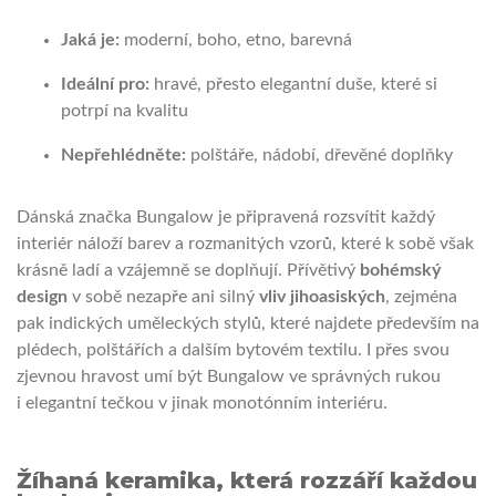
Jaká je:
moderní, boho, etno, barevná
Ideální pro:
hravé, přesto elegantní duše, které si
potrpí na kvalitu
Nepřehlédněte:
polštáře, nádobí, dřevěné doplňky
Dánská značka Bungalow je připravená rozsvítit každý
interiér náloží barev a rozmanitých vzorů, které k sobě však
krásně ladí a vzájemně se doplňují. Přívětivý
bohémský
design
v sobě nezapře ani silný
vliv jihoasiských
, zejména
pak indických uměleckých stylů, které najdete především na
plédech, polštářích a dalším bytovém textilu. I přes svou
zjevnou hravost umí být Bungalow ve správných rukou
i elegantní tečkou v jinak monotónním interiéru.
Žíhaná keramika, která rozzáří každou