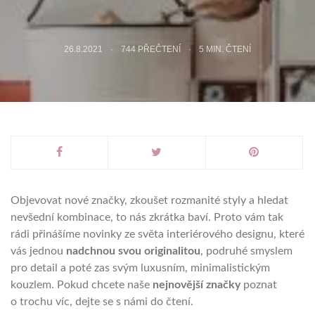
26.8.2021
744 PŘEČTENÍ
5
MIN. ČTENÍ
Objevovat nové značky, zkoušet rozmanité styly a hledat
nevšední kombinace, to nás zkrátka baví. Proto vám tak
rádi přinášíme novinky ze světa interiérového designu, které
vás jednou
nadchnou svou originalitou
, podruhé smyslem
pro detail a poté zas svým luxusním, minimalistickým
kouzlem. Pokud chcete naše
nejnovější značky
poznat
o trochu víc, dejte se s námi do čtení.