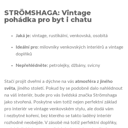
STRÖMSHAGA: Vintage
pohádka pro byt i chatu
Jaká je:
vintage, rustikální, venkovská, osobitá
Ideální pro:
milovníky venkovských interiérů a vintage
doplňků
Nepřehlédněte:
petrolejky, džbány, svícny
Stačí projít dveřmi a dýchne na vás
atmosféra z jiného
světa
, jiného století. Pokud by se podobně dalo nahlédnout
na váš interiér, bude pro vás švédská značka Strömshaga
jako stvořená. Poskytne vám totiž nejen perfektní základ
pro interiér ve vintage venkovském stylu, ale dodá vám
i nezbytné koření, bez kterého se takto laděný interiér
rozhodně neobejde. V zásobě má totiž perfektní doplňky,