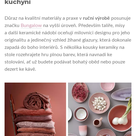
kuchyni
Důraz na kvalitní materiály a praxe v
ruční výrobě
posunuje
značku
Bungalow
na vyšší úroveň. Především talíře, mísy
a další keramické nádobí oceňují milovníci designu pro jeho
originalitu a jedinečný vzhled žíhané glazury, která dokonale
zapadá do boho interiérů. S několika kousky keramiky na
stole rozehrajete hru plnou barev, která navnadí ke
stolování, ať už budete podávat bohatý oběd nebo pouze
dezert ke kávě.