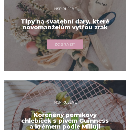
INSPIRUJEME
Tipy na svatební dary, které
novomanželům vytřou zrak
ZOBRAZIT
INSPIRUJEME
Kořeněný perníkový
chlebíček s pivem Guinness
a krémem podle Milluji