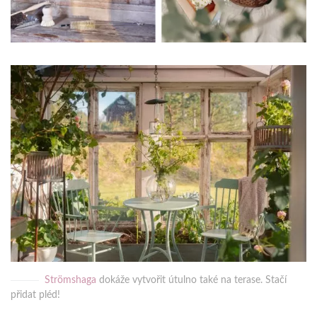
Strömshaga
dokáže vytvořit útulno také na terase. Stačí
přidat pléd!