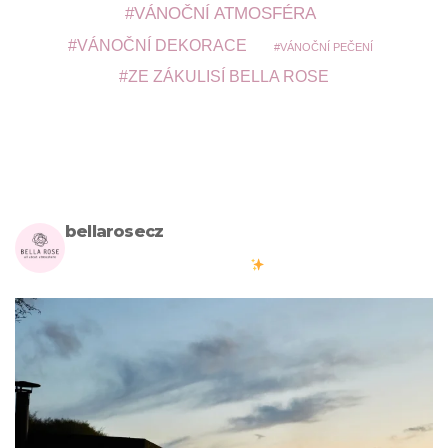
VÁNOČNÍ ATMOSFÉRA
VÁNOČNÍ DEKORACE
VÁNOČNÍ PEČENÍ
ZE ZÁKULISÍ BELLA ROSE
bellarosecz
Milujete skandinávský design? Pojďte s námi vytvářet krásnou
atmosféru ve vašich domovech
#bellarosecz