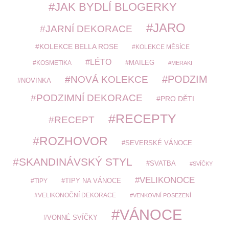
JAK BYDLÍ BLOGERKY
JARO
JARNÍ DEKORACE
KOLEKCE BELLA ROSE
KOLEKCE MĚSÍCE
LÉTO
MAILEG
KOSMETIKA
MERAKI
PODZIM
NOVÁ KOLEKCE
NOVINKA
PODZIMNÍ DEKORACE
PRO DĚTI
RECEPTY
RECEPT
ROZHOVOR
SEVERSKÉ VÁNOCE
SKANDINÁVSKÝ STYL
SVATBA
SVÍČKY
VELIKONOCE
TIPY
TIPY NA VÁNOCE
VELIKONOČNÍ DEKORACE
VENKOVNÍ POSEZENÍ
VÁNOCE
VONNÉ SVÍČKY