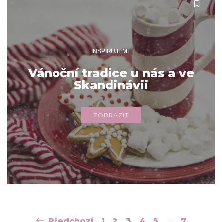
INSPIRUJEME
Vánoční tradice u nás a ve
Skandinávii
ZOBRAZIT
Navigace
Předchozí
1
2
3
4
5
…
7