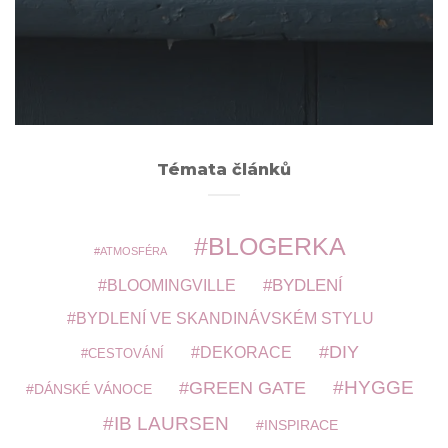
Archivy
ARCHIVY
Témata článků
BLOGERKA
ATMOSFÉRA
BYDLENÍ
BLOOMINGVILLE
BYDLENÍ VE SKANDINÁVSKÉM STYLU
DIY
DEKORACE
CESTOVÁNÍ
HYGGE
GREEN GATE
DÁNSKÉ VÁNOCE
IB LAURSEN
INSPIRACE