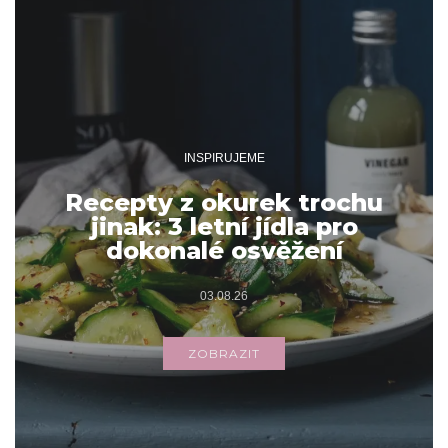
INSPIRUJEME
Recepty z okurek trochu
jinak: 3 letní jídla pro
dokonalé osvěžení
03.08.26
ZOBRAZIT