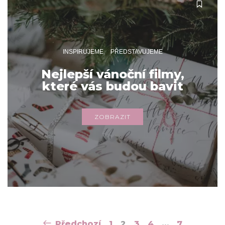
INSPIRUJEME
PŘEDSTAVUJEME
Nejlepší vánoční filmy,
které vás budou bavit
ZOBRAZIT
Navigace
Předchozí
1
2
3
4
…
7