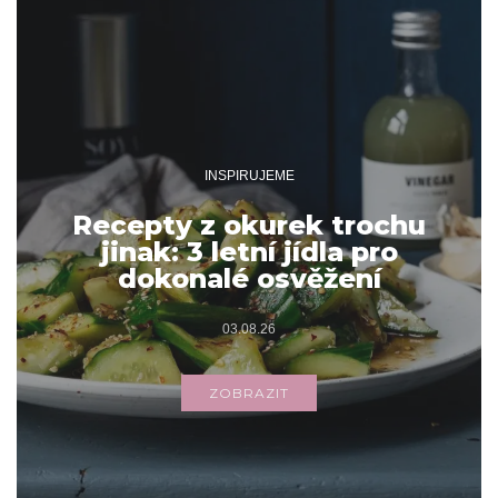
INSPIRUJEME
Recepty z okurek trochu
jinak: 3 letní jídla pro
dokonalé osvěžení
03.08.26
ZOBRAZIT