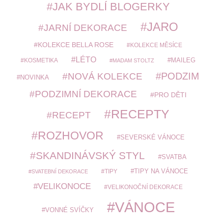
JAK BYDLÍ BLOGERKY
JARO
JARNÍ DEKORACE
KOLEKCE BELLA ROSE
KOLEKCE MĚSÍCE
LÉTO
MAILEG
KOSMETIKA
MADAM STOLTZ
PODZIM
NOVÁ KOLEKCE
NOVINKA
PODZIMNÍ DEKORACE
PRO DĚTI
RECEPTY
RECEPT
ROZHOVOR
SEVERSKÉ VÁNOCE
SKANDINÁVSKÝ STYL
SVATBA
TIPY
TIPY NA VÁNOCE
SVATEBNÍ DEKORACE
VELIKONOCE
VELIKONOČNÍ DEKORACE
VÁNOCE
VONNÉ SVÍČKY