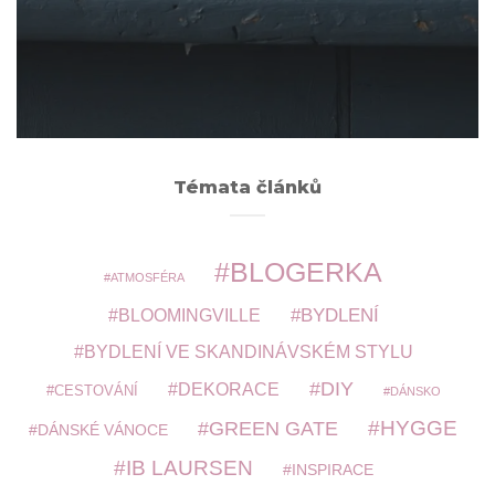
Archivy
ARCHIVY
Témata článků
BLOGERKA
ATMOSFÉRA
BYDLENÍ
BLOOMINGVILLE
BYDLENÍ VE SKANDINÁVSKÉM STYLU
DIY
DEKORACE
CESTOVÁNÍ
DÁNSKO
HYGGE
GREEN GATE
DÁNSKÉ VÁNOCE
IB LAURSEN
INSPIRACE