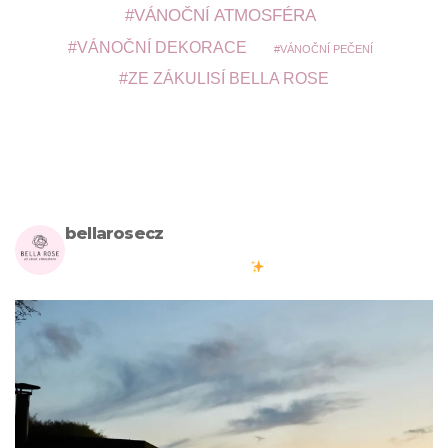
VÁNOČNÍ ATMOSFÉRA
VÁNOČNÍ DEKORACE
VÁNOČNÍ PEČENÍ
ZE ZÁKULISÍ BELLA ROSE
bellarosecz
Milujete skandinávský design? Pojďte s námi vytvářet krásnou
atmosféru ve vašich domovech
#bellarosecz