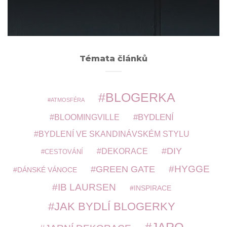
ARCHIVY
Témata článků
BLOGERKA
ATMOSFÉRA
BYDLENÍ
BLOOMINGVILLE
BYDLENÍ VE SKANDINÁVSKÉM STYLU
DIY
DEKORACE
CESTOVÁNÍ
HYGGE
GREEN GATE
DÁNSKÉ VÁNOCE
IB LAURSEN
INSPIRACE
JAK BYDLÍ BLOGERKY