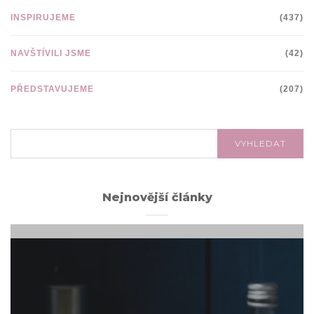
INSPIRUJEME
(437)
NAVŠTÍVILI JSME
(42)
PŘEDSTAVUJEME
(207)
VYHLEDÁVÁNÍ:
VYHLEDAT
Nejnovější články