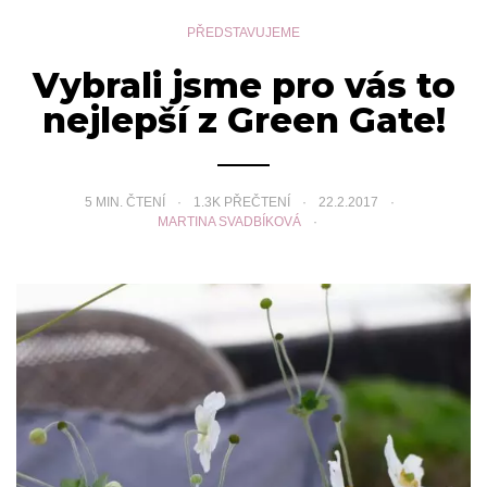
PŘEDSTAVUJEME
Vybrali jsme pro vás to
nejlepší z Green Gate!
5
MIN. ČTENÍ
1.3K PŘEČTENÍ
22.2.2017
MARTINA SVADBÍKOVÁ