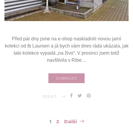
Před pár dny jsme na e-shop naskladnili novou jarní
kolekci od Ib Laursen a já bych vám dnes ráda ukázala, jak
tato kolekce vypadá „na živo“. V prosinci jsem totiž
navštívila v Ribe…
ZOBRAZIT
SDÍLET
Navigace
1
2
Další
pro
příspěvky