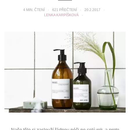
4
MIN. ČTENÍ
621 PŘEČTENÍ
20.2.2017
LENKA KARPÍŠKOVÁ
Naše tělo si zaslouží řádnou péči po celý rok, a proto