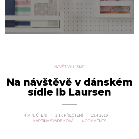
NAVŠTÍVILI JSME
Na návštěvě v dánském
sídle Ib Laursen
4
MIN. ČTENÍ
1.1K PŘEČTENÍ
13.4.2016
MARTINA SVADBÍKOVÁ
4 COMMENTS