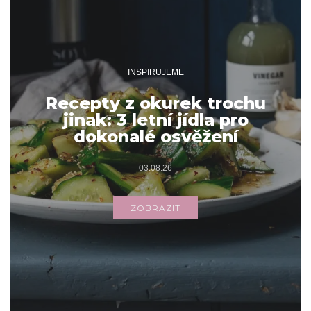
INSPIRUJEME
Recepty z okurek trochu
jinak: 3 letní jídla pro
dokonalé osvěžení
03.08.26
ZOBRAZIT
Archivy