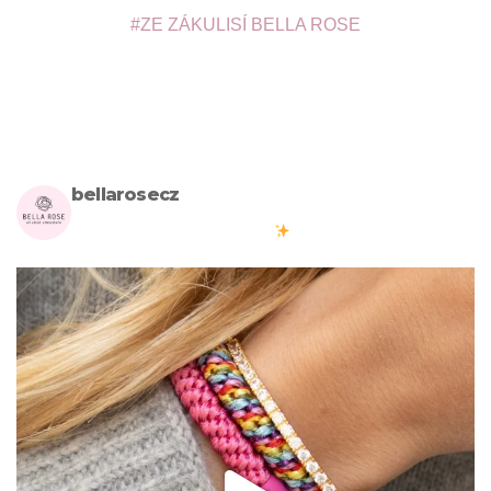
ZE ZÁKULISÍ BELLA ROSE
bellarosecz
Milujete skandinávský design? Pojďte s námi vytvářet krásnou
atmosféru ve vašich domovech
#bellarosecz