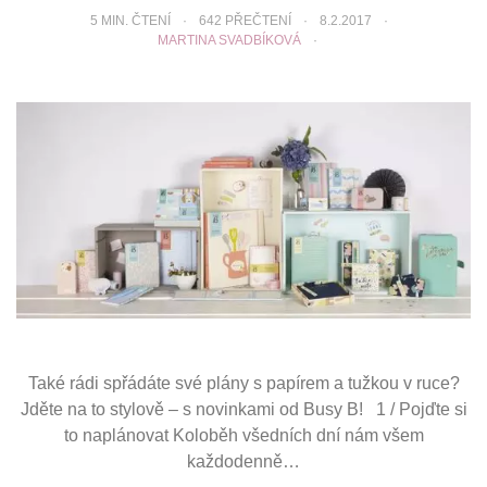
5
MIN. ČTENÍ
642 PŘEČTENÍ
8.2.2017
MARTINA SVADBÍKOVÁ
Také rádi spřádáte své plány s papírem a tužkou v ruce?
Jděte na to stylově – s novinkami od Busy B! 1 / Pojďte si
to naplánovat Koloběh všedních dní nám všem
každodenně…