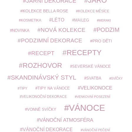
JARO
JARNÍ DEKORACE
KOLEKCE BELLA ROSE
KOLEKCE MĚSÍCE
LÉTO
MAILEG
KOSMETIKA
MERAKI
PODZIM
NOVÁ KOLEKCE
NOVINKA
PODZIMNÍ DEKORACE
PRO DĚTI
RECEPTY
RECEPT
ROZHOVOR
SEVERSKÉ VÁNOCE
SKANDINÁVSKÝ STYL
SVATBA
SVÍČKY
VELIKONOCE
TIPY
TIPY NA VÁNOCE
VELIKONOČNÍ DEKORACE
VENKOVNÍ POSEZENÍ
VÁNOCE
VONNÉ SVÍČKY
VÁNOČNÍ ATMOSFÉRA
VÁNOČNÍ DEKORACE
VÁNOČNÍ PEČENÍ