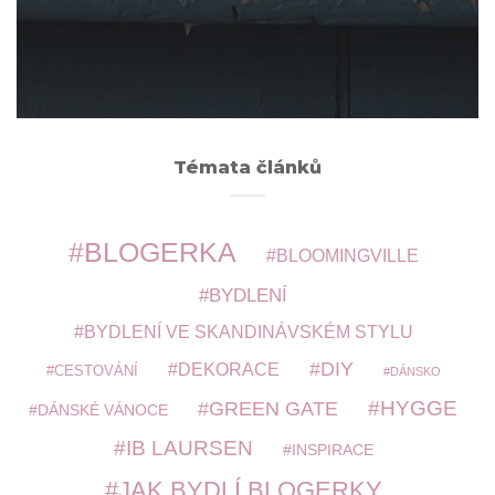
ARCHIVY
Témata článků
BLOGERKA
BLOOMINGVILLE
BYDLENÍ
BYDLENÍ VE SKANDINÁVSKÉM STYLU
DIY
DEKORACE
CESTOVÁNÍ
DÁNSKO
HYGGE
GREEN GATE
DÁNSKÉ VÁNOCE
IB LAURSEN
INSPIRACE
JAK BYDLÍ BLOGERKY