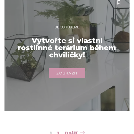
DEKORUJEME
Vytvořte si vlastní
rostlinné terárium během
chviličky!
ZOBRAZIT
Navigace
1
2
Další