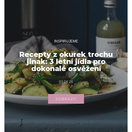
INSPIRUJEME
Recepty z okurek trochu
jinak: 3 letní jídla pro
dokonalé osvěžení
03.08.26
ZOBRAZIT
Archivy