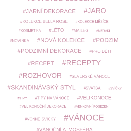
JARO
JARNÍ DEKORACE
KOLEKCE BELLA ROSE
KOLEKCE MĚSÍCE
LÉTO
MAILEG
KOSMETIKA
MERAKI
PODZIM
NOVÁ KOLEKCE
NOVINKA
PODZIMNÍ DEKORACE
PRO DĚTI
RECEPTY
RECEPT
ROZHOVOR
SEVERSKÉ VÁNOCE
SKANDINÁVSKÝ STYL
SVATBA
SVÍČKY
VELIKONOCE
TIPY
TIPY NA VÁNOCE
VELIKONOČNÍ DEKORACE
VENKOVNÍ POSEZENÍ
VÁNOCE
VONNÉ SVÍČKY
VÁNOČNÍ ATMOSFÉRA