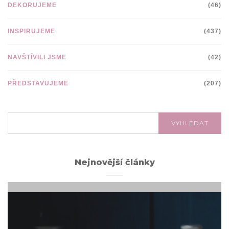
DEKORUJEME
(46)
INSPIRUJEME
(437)
NAVŠTÍVILI JSME
(42)
PŘEDSTAVUJEME
(207)
VYHLEDÁVÁNÍ:
VYHLEDAT
Nejnovější články