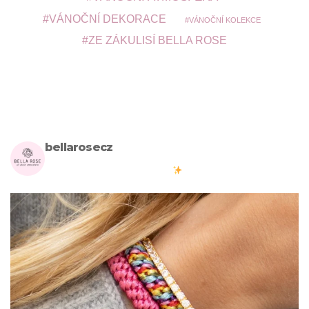
VÁNOČNÍ DEKORACE
VÁNOČNÍ KOLEKCE
ZE ZÁKULISÍ BELLA ROSE
bellarosecz
Milujete skandinávský design? Pojďte s námi vytvářet krásnou
atmosféru ve vašich domovech
#bellarosecz