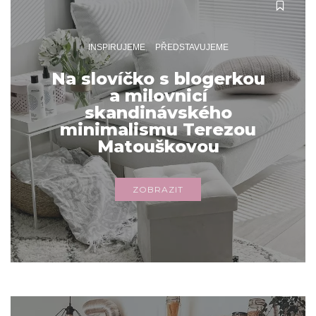
INSPIRUJEME
PŘEDSTAVUJEME
Na slovíčko s blogerkou
a milovnicí
skandinávského
minimalismu Terezou
Matouškovou
ZOBRAZIT