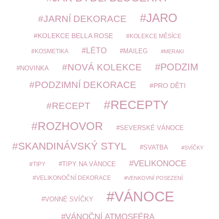
JARO
JARNÍ DEKORACE
KOLEKCE BELLA ROSE
KOLEKCE MĚSÍCE
LÉTO
MAILEG
KOSMETIKA
MERAKI
PODZIM
NOVÁ KOLEKCE
NOVINKA
PODZIMNÍ DEKORACE
PRO DĚTI
RECEPTY
RECEPT
ROZHOVOR
SEVERSKÉ VÁNOCE
SKANDINÁVSKÝ STYL
SVATBA
SVÍČKY
VELIKONOCE
TIPY
TIPY NA VÁNOCE
VELIKONOČNÍ DEKORACE
VENKOVNÍ POSEZENÍ
VÁNOCE
VONNÉ SVÍČKY
VÁNOČNÍ ATMOSFÉRA