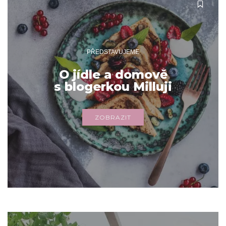
PŘEDSTAVUJEME
O jídle a domově
s blogerkou Milluji
ZOBRAZIT