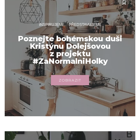
INSPIRUJEME
PŘEDSTAVUJEME
Poznejte bohémskou duši
Kristýnu Dolejšovou
z projektu
#ZaNormalniHolky
ZOBRAZIT