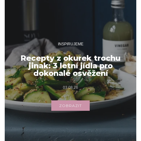
INSPIRUJEME
Recepty z okurek trochu
jinak: 3 letní jídla pro
dokonalé osvěžení
03.08.26
ZOBRAZIT
Archivy