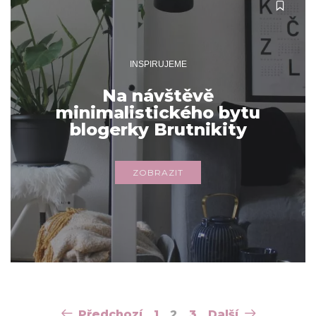
INSPIRUJEME
Na návštěvě
minimalistického bytu
blogerky Brutnikity
ZOBRAZIT
Navigace
Předchozí
1
2
3
Další