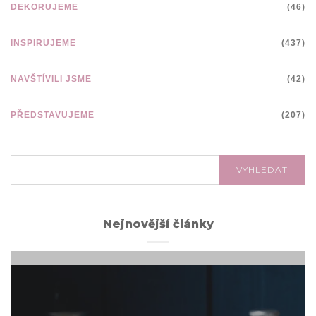
DEKORUJEME
(46)
INSPIRUJEME
(437)
NAVŠTÍVILI JSME
(42)
PŘEDSTAVUJEME
(207)
VYHLEDÁVÁNÍ:
VYHLEDAT
Nejnovější články