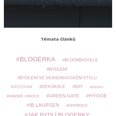
ARCHIVY
Témata článků
BLOGERKA
BLOOMINGVILLE
BYDLENÍ
BYDLENÍ VE SKANDINÁVSKÉM STYLU
DIY
DEKORACE
CESTOVÁNÍ
DÁNSKO
HYGGE
GREEN GATE
DÁNSKÉ VÁNOCE
IB LAURSEN
INSPIRACE
JAK BYDLÍ BLOGERKY