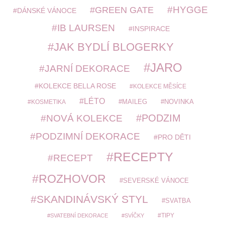
HYGGE
GREEN GATE
DÁNSKÉ VÁNOCE
IB LAURSEN
INSPIRACE
JAK BYDLÍ BLOGERKY
JARO
JARNÍ DEKORACE
KOLEKCE BELLA ROSE
KOLEKCE MĚSÍCE
LÉTO
MAILEG
NOVINKA
KOSMETIKA
PODZIM
NOVÁ KOLEKCE
PODZIMNÍ DEKORACE
PRO DĚTI
RECEPTY
RECEPT
ROZHOVOR
SEVERSKÉ VÁNOCE
SKANDINÁVSKÝ STYL
SVATBA
TIPY
SVATEBNÍ DEKORACE
SVÍČKY