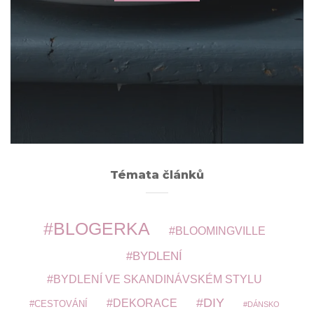
Archivy
ARCHIVY
Témata článků
BLOGERKA
BLOOMINGVILLE
BYDLENÍ
BYDLENÍ VE SKANDINÁVSKÉM STYLU
DIY
DEKORACE
CESTOVÁNÍ
DÁNSKO