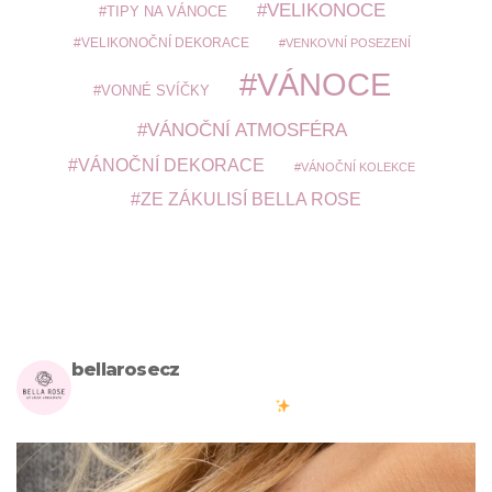
VELIKONOCE
TIPY NA VÁNOCE
VELIKONOČNÍ DEKORACE
VENKOVNÍ POSEZENÍ
VÁNOCE
VONNÉ SVÍČKY
VÁNOČNÍ ATMOSFÉRA
VÁNOČNÍ DEKORACE
VÁNOČNÍ KOLEKCE
ZE ZÁKULISÍ BELLA ROSE
bellarosecz
Milujete skandinávský design? Pojďte s námi vytvářet krásnou
atmosféru ve vašich domovech
#bellarosecz