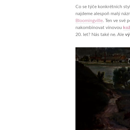
Co se týče konkrétních sty
najdeme alespoň malý náz
Bloomingville
. Ten ve své 
nakombinovat vínovou
kož
20. let? Nás také ne. Ale
vý