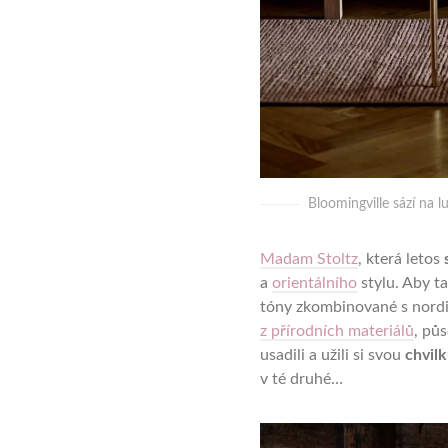
Bloomingville sází na l
Madam Stoltz
, která letos
a
orientálního
stylu. Aby ta
tóny zkombinované s nordic
z přírodních materiálů
, pů
usadili a užili si svou
chvil
v té druhé…