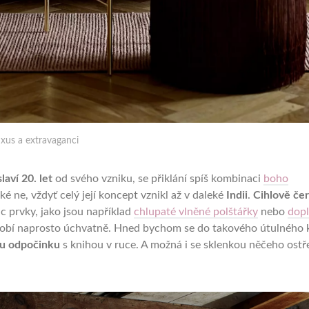
uxus a extravaganci
slaví 20. let
od svého vzniku, se přiklání spíš kombinaci
boho
ké ne, vždyť celý její koncept vznikl až v daleké
Indii
.
Cihlově če
 prvky, jako jsou například
chlupaté vlněné polštářky
nebo
dop
sobí naprosto úchvatně. Hned bychom se do takového útulného 
ku odpočinku
s knihou v ruce. A možná i se sklenkou něčeho ostř