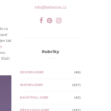
info@bellarose.cz
le co
mavé
jen tak
m
Rubriky
nou.
. Stačí
DEKORUJEME
(46)
INSPIRUJEME
(437)
NAVŠTÍVILI JSME
(42)
PŘEDSTAVUJEME
(207)