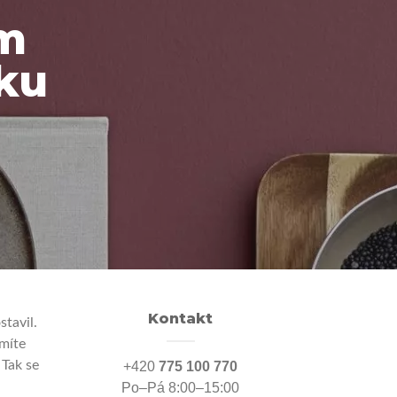
m
ku
Kontakt
tavil.
míte
Tak se
+420
775 100 770
Po–Pá 8:00–15:00