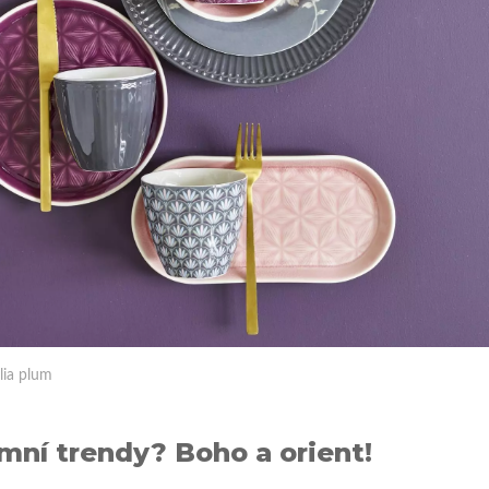
lia plum
mní trendy? Boho a orient!