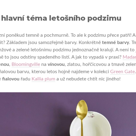
 hlavní téma letošního podzimu
ní poněkud temně a pochmurně. To ale k podzimu přece patří! A
vit? Základem jsou samozřejmě barvy. Konkrétně
temné barvy
. T
nžové a zelené letošnímu podzimu jednoznačně kralují. A není to 
ně to jsou odstíny spadeného listí. A jak to vypadá v praxi?
Mada
enou
,
Bloomingville
na
vínovou
, zlatou, hořčicovou a tmavě zele
ialovou barvu, kterou letos hojně najdeme v kolekci
Green Gate
 fialovou
řadu
Kallia plum
a už nebudete chtít nic jiného!