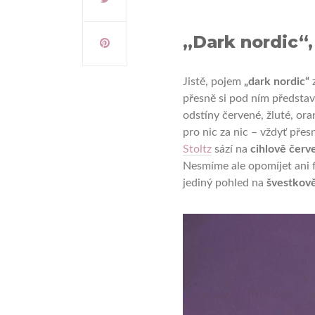
„Dark nordic“,
Jistě, pojem
„dark nordic“
z
přesně si pod ním předsta
odstíny červené, žluté, ora
pro nic za nic – vždyť přes
Stoltz
sází na
cihlově červ
Nesmíme ale opomíjet ani f
jediný pohled na
švestkově