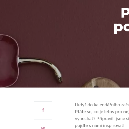
p
I když do kalendářního zač
Ptáte se, co je letos pro
ne
vynechat? Připravili jsme s
pojďte s námi inspirovat!