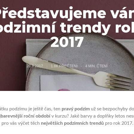
Představujeme vá
odzimní trendy ro
2017
20.9.2017
1.8K PŘEČTENÍ
4
MIN. ČTENÍ
átku podzimu je ještě čas, ten
pravý podzim
už se bezpochyby dos
jbarevnější roční období
v kurzu? Jaké barvy a doplňky letos nes
i pro vás výčet těch
největších podzimních trendů
pro rok 2017. 