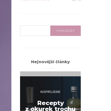
VYHLEDÁVÁNÍ:
VYHLEDAT
Nejnovější články
INSPIRUJEME
INSPI
Recepty
z okurek trochu
Jak na