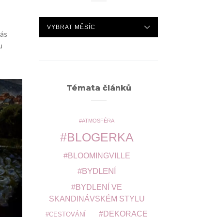
ARCHIVY
vás
u
Témata článků
ATMOSFÉRA
BLOGERKA
BLOOMINGVILLE
BYDLENÍ
BYDLENÍ VE
SKANDINÁVSKÉM STYLU
DEKORACE
CESTOVÁNÍ