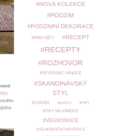
NOVÁ KOLEKCE
PODZIM
PODZIMNÍ DEKORACE
RECEPT
PRO DĚTI
RECEPTY
ROZHOVOR
SEVERSKÉ VÁNOCE
SKANDINÁVSKÝ
rvené
STYL
lňky
koutku
SVATBA
TIPY
SVÍČKY
ejšího
TIPY NA VÁNOCE
VELIKONOCE
VELIKONOČNÍ DEKORACE