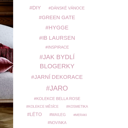
DIY
DÁNSKÉ VÁNOCE
GREEN GATE
HYGGE
IB LAURSEN
INSPIRACE
JAK BYDLÍ
BLOGERKY
JARNÍ DEKORACE
JARO
KOLEKCE BELLA ROSE
KOLEKCE MĚSÍCE
KOSMETIKA
LÉTO
MAILEG
MERAKI
NOVINKA