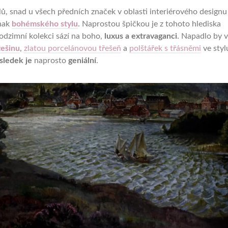
lů, snad u všech předních značek v oblasti interiérového designu
nak
bohémského stylu
. Naprostou špičkou je z tohoto hlediska
podzimní kolekci sází na boho,
luxus a extravaganci
. Napadlo by 
ešinu
,
zlatou porcelánovou třešeň
a
polštářek s třásněmi
ve styl
sledek je
naprosto
geniální
.