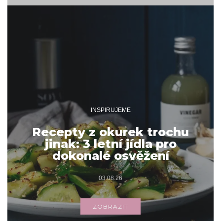
INSPIRUJEME
Recepty z okurek trochu
jinak: 3 letní jídla pro
dokonalé osvěžení
03.08.26
ZOBRAZIT