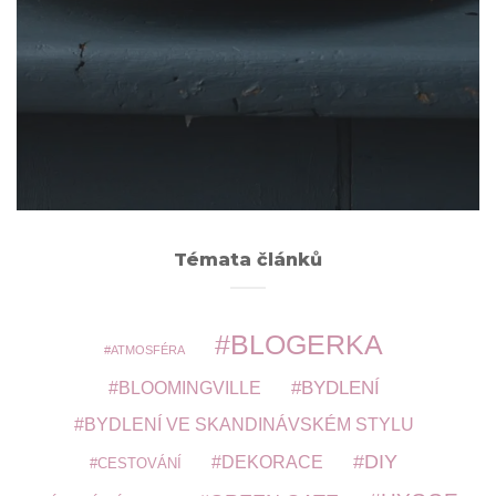
Archivy
ARCHIVY
Témata článků
BLOGERKA
ATMOSFÉRA
BYDLENÍ
BLOOMINGVILLE
BYDLENÍ VE SKANDINÁVSKÉM STYLU
DIY
DEKORACE
CESTOVÁNÍ