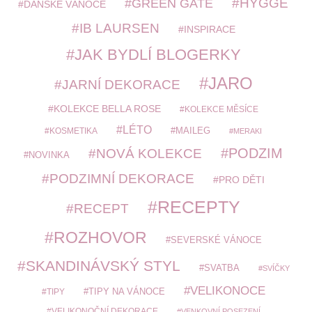
HYGGE
GREEN GATE
DÁNSKÉ VÁNOCE
IB LAURSEN
INSPIRACE
JAK BYDLÍ BLOGERKY
JARO
JARNÍ DEKORACE
KOLEKCE BELLA ROSE
KOLEKCE MĚSÍCE
LÉTO
MAILEG
KOSMETIKA
MERAKI
PODZIM
NOVÁ KOLEKCE
NOVINKA
PODZIMNÍ DEKORACE
PRO DĚTI
RECEPTY
RECEPT
ROZHOVOR
SEVERSKÉ VÁNOCE
SKANDINÁVSKÝ STYL
SVATBA
SVÍČKY
VELIKONOCE
TIPY
TIPY NA VÁNOCE
VELIKONOČNÍ DEKORACE
VENKOVNÍ POSEZENÍ