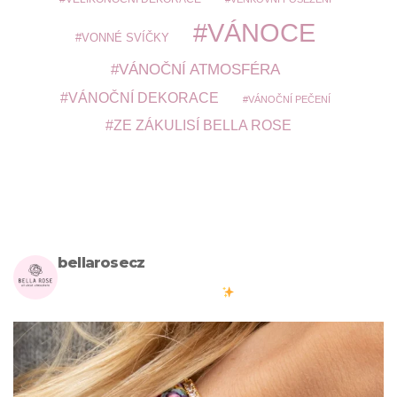
VÁNOCE
VONNÉ SVÍČKY
VÁNOČNÍ ATMOSFÉRA
VÁNOČNÍ DEKORACE
VÁNOČNÍ PEČENÍ
ZE ZÁKULISÍ BELLA ROSE
bellarosecz
Milujete skandinávský design? Pojďte s námi vytvářet krásnou
atmosféru ve vašich domovech
#bellarosecz