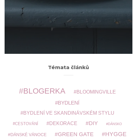
Archivy
ARCHIVY
Témata článků
BLOGERKA
BLOOMINGVILLE
BYDLENÍ
BYDLENÍ VE SKANDINÁVSKÉM STYLU
DIY
DEKORACE
CESTOVÁNÍ
DÁNSKO
HYGGE
GREEN GATE
DÁNSKÉ VÁNOCE