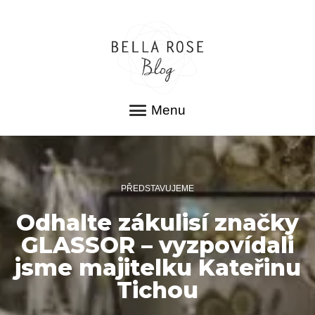
Menu
PŘEDSTAVUJEME
Odhalte zákulisí značky
GLASSOR – vyzpovídali
jsme majitelku Kateřinu
Tichou