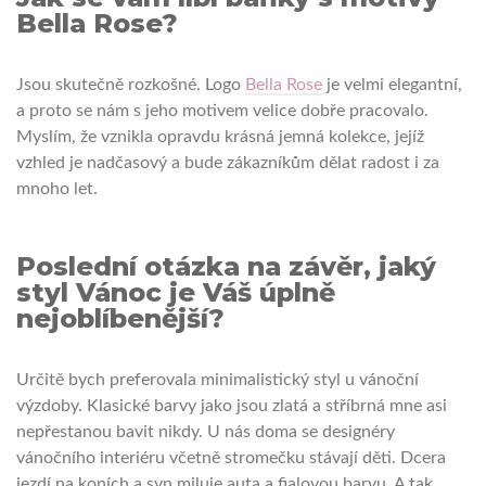
Bella Rose?
Jsou skutečně rozkošné. Logo
Bella Rose
je velmi elegantní,
a proto se nám s jeho motivem velice dobře pracovalo.
Myslím, že vznikla opravdu krásná jemná kolekce, jejíž
vzhled je nadčasový a bude zákazníkům dělat radost i za
mnoho let.
Poslední otázka na závěr, jaký
styl Vánoc je Váš úplně
nejoblíbenější?
Určitě bych preferovala minimalistický styl u vánoční
výzdoby. Klasické barvy jako jsou zlatá a stříbrná mne asi
nepřestanou bavit nikdy. U nás doma se designéry
vánočního interiéru včetně stromečku stávají děti. Dcera
jezdí na koních a syn miluje auta a fialovou barvu. A tak