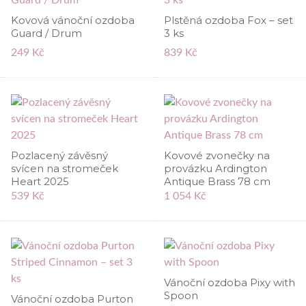
Kovová vánoční ozdoba
Plstěná ozdoba Fox – set
Guard / Drum
3 ks
249 Kč
839 Kč
Pozlacený závěsný
Kovové zvonečky na
svícen na stromeček
provázku Ardington
Heart 2025
Antique Brass 78 cm
539 Kč
1 054 Kč
Vánoční ozdoba Pixy with
Spoon
Vánoční ozdoba Purton