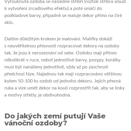
Vyfouknutá ozdoba se následně stříbří (roztok stříbra slouží
k vytvoření zrcadlového efektu) a poté smáčí do
podkladové barvy, případně se maluje dekor přímo na čiré
sklo.
Dalším důležitým krokem je malování. Malířky dokáží
s neuvěřitelnou přesností rozpracovat dekory na ozdoby
tak, že jsou k nerozeznání od sebe. Ozdobu mají přitom
několikrát v ruce, neboť jednotlivé barvy, posypy, korálky
musí být nanášeny jednotlivě, vždy až po zaschnutí
předchozí fáze. Najednou tak mají rozpracováno většinou
kolem 50-100 ks ozdob od jednoho dekoru. Jejich přesná
ruka a vize umět dekor na kouli rozprostřít tak, aby se linky
a motivy střetly, je obdivuhodná.
Do jakých zemí putují Vaše
vánoční ozdoby?