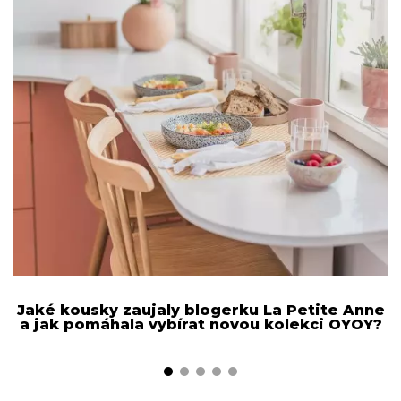
Jaké kousky zaujaly blogerku La Petite Anne
N
a jak pomáhala vybírat novou kolekci OYOY?