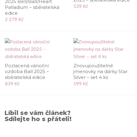
2025 Bell/Ball/Heart
539 Kč
Palladium – sběratelská
edice
2 279 Kč
Pozlacená vánoční
Znovupoužitelné
ozdoba Ball 2025 –
jmenovky na dárky Star
sběratelská edice
Silver – set 4 ks
839 Kč
599 Kč
Líbil se vám článek?
Sdílejte ho s přáteli!