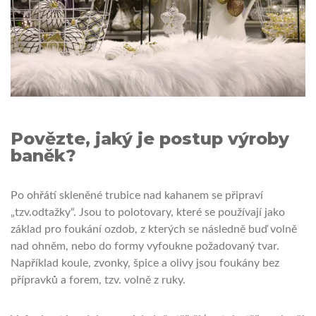
Povězte, jaký je postup výroby
baněk?
Po ohřátí skleněné trubice nad kahanem se připraví
„tzv.odtažky“. Jsou to polotovary, které se používají jako
základ pro foukání ozdob, z kterých se následně buď volně
nad ohněm, nebo do formy vyfoukne požadovaný tvar.
Například koule, zvonky, špice a olivy jsou foukány bez
přípravků a forem, tzv. volně z ruky.