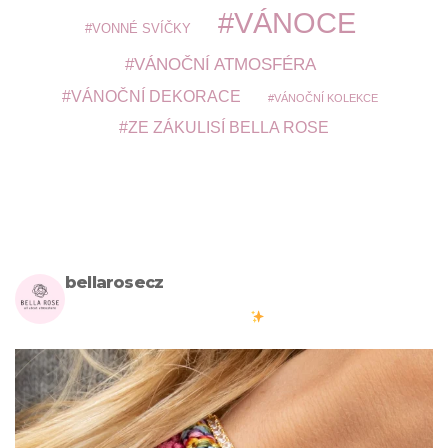
VÁNOCE
VONNÉ SVÍČKY
VÁNOČNÍ ATMOSFÉRA
VÁNOČNÍ DEKORACE
VÁNOČNÍ KOLEKCE
ZE ZÁKULISÍ BELLA ROSE
bellarosecz
Milujete skandinávský design? Pojďte s námi vytvářet krásnou
atmosféru ve vašich domovech
#bellarosecz