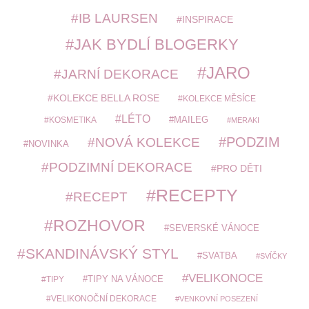
IB LAURSEN
INSPIRACE
JAK BYDLÍ BLOGERKY
JARO
JARNÍ DEKORACE
KOLEKCE BELLA ROSE
KOLEKCE MĚSÍCE
LÉTO
MAILEG
KOSMETIKA
MERAKI
PODZIM
NOVÁ KOLEKCE
NOVINKA
PODZIMNÍ DEKORACE
PRO DĚTI
RECEPTY
RECEPT
ROZHOVOR
SEVERSKÉ VÁNOCE
SKANDINÁVSKÝ STYL
SVATBA
SVÍČKY
VELIKONOCE
TIPY
TIPY NA VÁNOCE
VELIKONOČNÍ DEKORACE
VENKOVNÍ POSEZENÍ