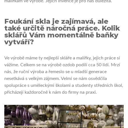
malířkám ve výrobě. Jejich invence je pro nás důležitá.
Foukání skla je zajímavá, ale
také určitě náročná práce. Kolik
sklářů Vám momentálně baňky
vytváří?
Ve výrobě máme ty nejlepší skláře a malířky, jejich práce si
vážíme. Celkem se na výrobě ozdob podílí cca 50 lidí. Mrzí
nás, že ruční výroba a řemeslo se u mladší generace
nesetkává s velkým zájmem. Velmi se nám osvědčila
spolupráce s uměleckými školami a studenty středních škol,
přicházejí každoročně k nám do firmy na praxi.