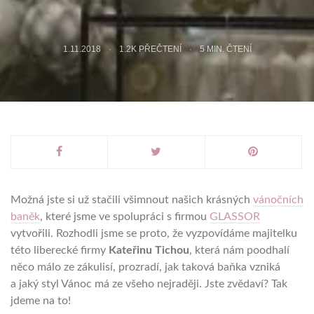
1.11.2018
1.2K PŘEČTENÍ
5
MIN. ČTENÍ
Možná jste si už stačili všimnout našich krásných
vánočních
baněk
, které jsme ve spolupráci s firmou
GLASSOR
vytvořili. Rozhodli jsme se proto, že vyzpovídáme majitelku
této liberecké firmy
Kateřinu Tichou
, která nám poodhalí
něco málo ze zákulisí, prozradí, jak taková baňka vzniká
a jaký styl Vánoc má ze všeho nejraději. Jste zvědaví? Tak
jdeme na to!