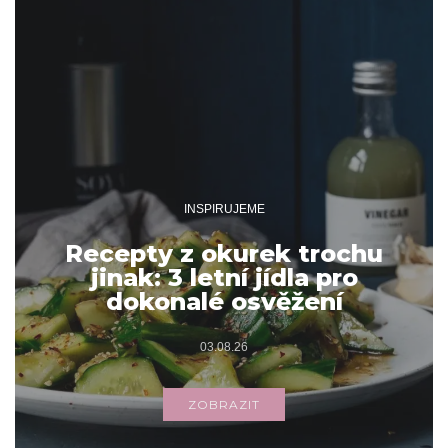
INSPIRUJEME
Recepty z okurek trochu
jinak: 3 letní jídla pro
dokonalé osvěžení
03.08.26
ZOBRAZIT