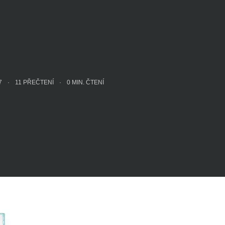
17
11 PŘEČTENÍ
0
MIN. ČTENÍ