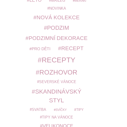
LÉTO
MAILEG
MERAKI
NOVINKA
NOVÁ KOLEKCE
PODZIM
PODZIMNÍ DEKORACE
RECEPT
PRO DĚTI
RECEPTY
ROZHOVOR
SEVERSKÉ VÁNOCE
SKANDINÁVSKÝ
STYL
SVATBA
TIPY
SVÍČKY
TIPY NA VÁNOCE
VELIKONOCE