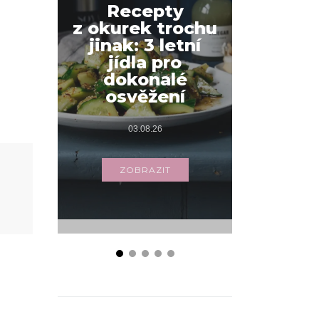
Recepty
z okurek trochu
Jak na
jinak: 3 letní
snídani
jídla pro
váš
dokonalé
s příbo
osvěžení
03.
03.08.26
ZOB
ZOBRAZIT