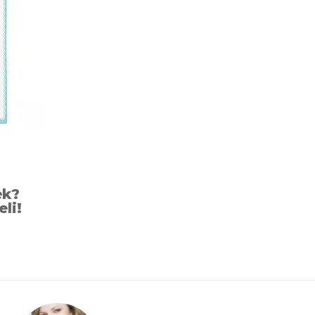
ek?
eli!