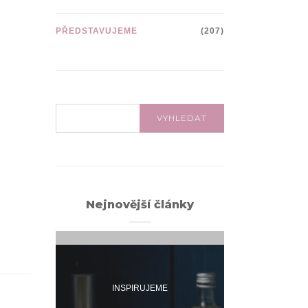
PŘEDSTAVUJEME
(207)
VYHLEDÁVÁNÍ:
VYHLEDAT
Nejnovější články
INSPIRUJEME
INSPI