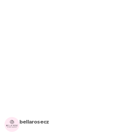
bellarosecz
Milujete skandinávský design? Pojďte s námi vytvářet krásnou 