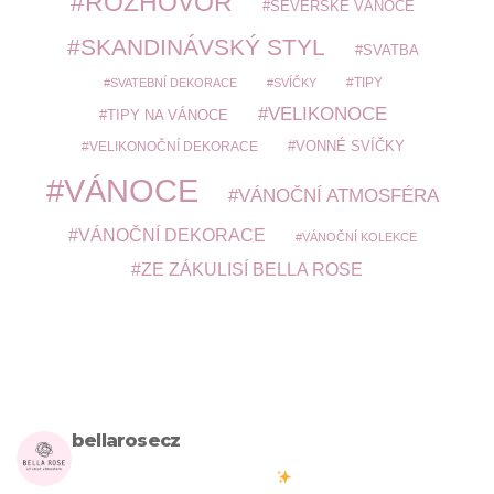
ROZHOVOR
SEVERSKÉ VÁNOCE
SKANDINÁVSKÝ STYL
SVATBA
TIPY
SVATEBNÍ DEKORACE
SVÍČKY
VELIKONOCE
TIPY NA VÁNOCE
VELIKONOČNÍ DEKORACE
VONNÉ SVÍČKY
VÁNOCE
VÁNOČNÍ ATMOSFÉRA
VÁNOČNÍ DEKORACE
VÁNOČNÍ KOLEKCE
ZE ZÁKULISÍ BELLA ROSE
bellarosecz
Milujete skandinávský design? Pojďte s námi vytvářet krásnou
atmosféru ve vašich domovech
#bellarosecz