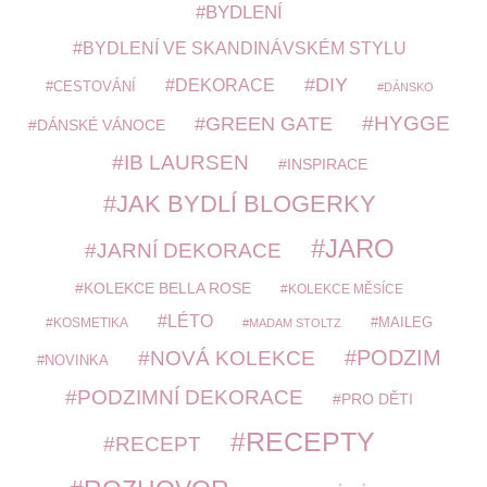
BYDLENÍ
BYDLENÍ VE SKANDINÁVSKÉM STYLU
DIY
DEKORACE
CESTOVÁNÍ
DÁNSKO
HYGGE
GREEN GATE
DÁNSKÉ VÁNOCE
IB LAURSEN
INSPIRACE
JAK BYDLÍ BLOGERKY
JARO
JARNÍ DEKORACE
KOLEKCE BELLA ROSE
KOLEKCE MĚSÍCE
LÉTO
MAILEG
KOSMETIKA
MADAM STOLTZ
PODZIM
NOVÁ KOLEKCE
NOVINKA
PODZIMNÍ DEKORACE
PRO DĚTI
RECEPTY
RECEPT