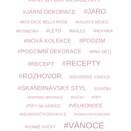
JARO
JARNÍ DEKORACE
KOLEKCE BELLA ROSE
KOLEKCE MĚSÍCE
LÉTO
MAILEG
NOVINKA
KOSMETIKA
PODZIM
NOVÁ KOLEKCE
PODZIMNÍ DEKORACE
PRO DĚTI
RECEPTY
RECEPT
ROZHOVOR
SEVERSKÉ VÁNOCE
SKANDINÁVSKÝ STYL
SVATBA
TIPY
SVATEBNÍ DEKORACE
SVÍČKY
VELIKONOCE
TIPY NA VÁNOCE
VELIKONOČNÍ DEKORACE
VENKOVNÍ POSEZENÍ
VÁNOCE
VONNÉ SVÍČKY