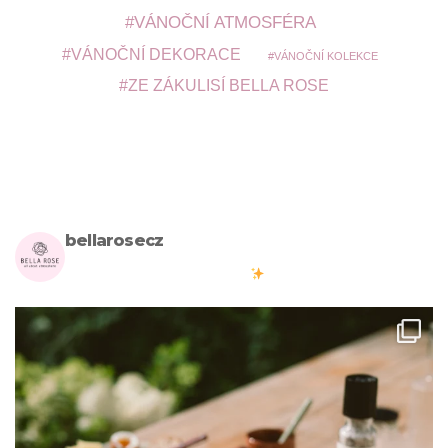
VÁNOČNÍ ATMOSFÉRA
VÁNOČNÍ DEKORACE
VÁNOČNÍ KOLEKCE
ZE ZÁKULISÍ BELLA ROSE
bellarosecz
Milujete skandinávský design? Pojďte s námi vytvářet krásnou
atmosféru ve vašich domovech
#bellarosecz