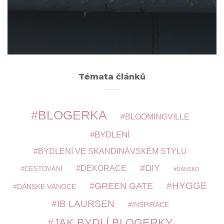
ARCHIVY
Témata článků
BLOGERKA
BLOOMINGVILLE
BYDLENÍ
BYDLENÍ VE SKANDINÁVSKÉM STYLU
DIY
DEKORACE
CESTOVÁNÍ
DÁNSKO
HYGGE
GREEN GATE
DÁNSKÉ VÁNOCE
IB LAURSEN
INSPIRACE
JAK BYDLÍ BLOGERKY