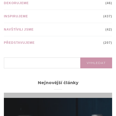
DEKORUJEME
(46)
INSPIRUJEME
(437)
NAVŠTÍVILI JSME
(42)
PŘEDSTAVUJEME
(207)
VYHLEDÁVÁNÍ:
VYHLEDAT
Nejnovější články