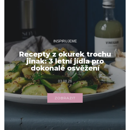
INSPIRUJEME
Recepty z okurek trochu
jinak: 3 letní jídla pro
dokonalé osvěžení
03.08.26
ZOBRAZIT
Archivy