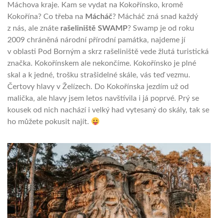
Máchova kraje. Kam se vydat na Kokořínsko, kromě
Kokořína?
Co třeba na
Mácháč
? Mácháč zná snad každý
z nás, ale znáte
rašeliniště SWAMP
? Swamp je od roku
2009 chráněná národní přírodní památka, najdeme jí
v oblasti Pod Borným a skrz rašeliniště vede žlutá turistická
značka. Kokořínskem ale nekončíme. Kokořínsko je plné
skal a k jedné, trošku strašidelné skále, vás teď vezmu.
Čertovy hlavy v Želízech. Do Kokořínska jezdím už od
malička, ale hlavy jsem letos navštívila i já poprvé. Prý se
kousek od nich nachází i velký had vytesaný do skály, tak se
ho můžete pokusit najít.