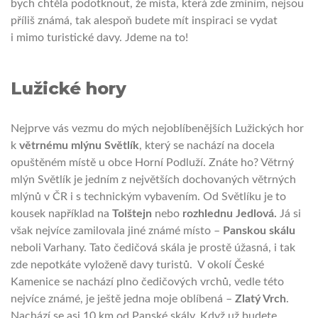
bych chtěla podotknout, že místa, která zde zmíním, nejsou
příliš známá, tak alespoň budete mít inspiraci se vydat
i mimo turistické davy. Jdeme na to!
Lužické hory
Nejprve vás vezmu do mých nejoblíbenějších Lužických hor
k
větrnému mlýnu Světlík
, který se nachází na docela
opuštěném místě u obce Horní Podluží. Znáte ho? Větrný
mlýn Světlík je jedním z největších dochovaných větrných
mlýnů v ČR i s technickým vybavením. Od Světlíku je to
kousek například na
Tolštejn
nebo
rozhlednu Jedlová.
Já si
však nejvíce zamilovala jiné známé místo –
Panskou skálu
neboli Varhany. Tato čedičová skála je prostě úžasná, i tak
zde nepotkáte vyloženě davy turistů. V okolí České
Kamenice se nachází plno čedičových vrchů, vedle této
nejvíce známé, je ještě jedna moje oblíbená –
Zlatý Vrch
.
Nachází se asi 10 km od Panské skály. Když už budete