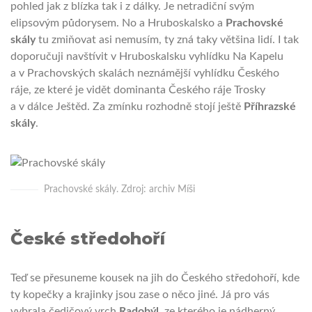
pohled jak z blízka tak i z dálky. Je netradiční svým
elipsovým půdorysem. No a Hruboskalsko a
Prachovské
skály
tu zmiňovat asi nemusím, ty zná taky většina lidí. I tak
doporučuji navštívit v Hruboskalsku vyhlídku Na Kapelu
a v Prachovských skalách neznámější vyhlídku Českého
ráje, ze které je vidět dominanta Českého ráje Trosky
a v dálce Ještěd. Za zmínku rozhodně stojí ještě
Příhrazské
skály
.
Prachovské skály. Zdroj: archiv Míši
České středohoří
Teď se přesuneme kousek na jih do Českého středohoří, kde
ty kopečky a krajinky jsou zase o něco jiné. Já pro vás
vybrala čedičový vrch
Radobýl
, ze kterého je nádherný