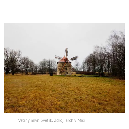
Větrný mlýn Světlík. Zdroj: archiv Míši