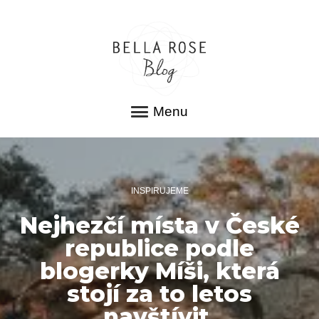
Menu
INSPIRUJEME
Nejhezčí místa v České
republice podle
blogerky Míši, která
stojí za to letos
navštívit.