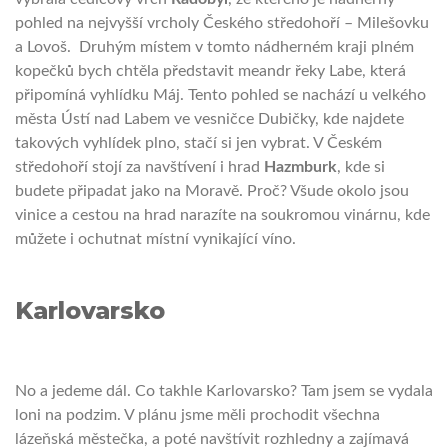
pohled na nejvyšší vrcholy Českého středohoří – Milešovku
a Lovoš. Druhým místem v tomto nádherném kraji plném
kopečků bych chtěla představit meandr řeky Labe, která
připomíná vyhlídku Máj. Tento pohled se nachází u velkého
města Ústí nad Labem ve vesničce Dubičky, kde najdete
takových vyhlídek plno, stačí si jen vybrat.
V Českém
středohoří stojí za navštívení i hrad
Hazmburk
, kde si
budete připadat jako na Moravě. Proč? Všude okolo jsou
vinice a cestou na hrad narazíte na soukromou vinárnu, kde
můžete i ochutnat místní vynikající víno.
Karlovarsko
No a jedeme dál. Co takhle Karlovarsko? Tam jsem se vydala
loni na podzim. V plánu jsme měli prochodit všechna
lázeňská městečka, a poté navštívit rozhledny a zajímavá