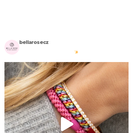
bellarosecz
Milujete skandinávský design? Pojďte s námi vytvářet krásnou
atmosféru ve vašich domovech
#bellarosecz