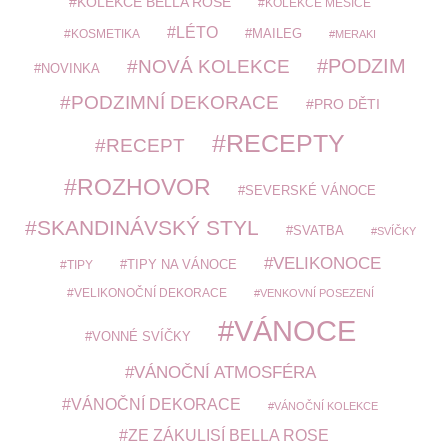
KOLEKCE BELLA ROSE
KOLEKCE MĚSÍCE
LÉTO
MAILEG
KOSMETIKA
MERAKI
PODZIM
NOVÁ KOLEKCE
NOVINKA
PODZIMNÍ DEKORACE
PRO DĚTI
RECEPTY
RECEPT
ROZHOVOR
SEVERSKÉ VÁNOCE
SKANDINÁVSKÝ STYL
SVATBA
SVÍČKY
VELIKONOCE
TIPY
TIPY NA VÁNOCE
VELIKONOČNÍ DEKORACE
VENKOVNÍ POSEZENÍ
VÁNOCE
VONNÉ SVÍČKY
VÁNOČNÍ ATMOSFÉRA
VÁNOČNÍ DEKORACE
VÁNOČNÍ KOLEKCE
ZE ZÁKULISÍ BELLA ROSE