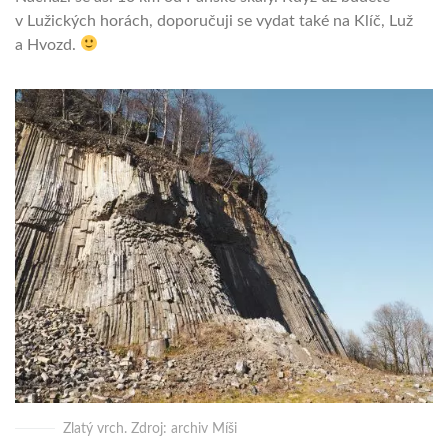
v Lužických horách, doporučuji se vydat také na Klíč, Luž
a Hvozd.
Zlatý vrch. Zdroj: archiv Míši