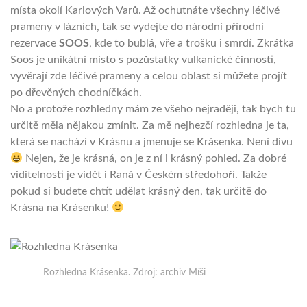
místa okolí Karlových Varů. Až ochutnáte všechny léčivé
prameny v lázních, tak se vydejte do národní přírodní
rezervace
SOOS
, kde to bublá, vře a trošku i smrdí. Zkrátka
Soos je unikátní místo s pozůstatky vulkanické činnosti,
vyvěrají zde léčivé prameny a celou oblast si můžete projít
po dřevěných chodníčkách.
No a protože rozhledny mám ze všeho nejraději, tak bych tu
určitě měla nějakou zmínit. Za mě nejhezčí rozhledna je ta,
která se nachází v Krásnu a jmenuje se Krásenka. Není divu
Nejen, že je krásná, on je z ní i krásný pohled. Za dobré
viditelnosti je vidět i Raná v Českém středohoří. Takže
pokud si budete chtít udělat krásný den, tak určitě do
Krásna na Krásenku!
Rozhledna Krásenka. Zdroj: archiv Míši