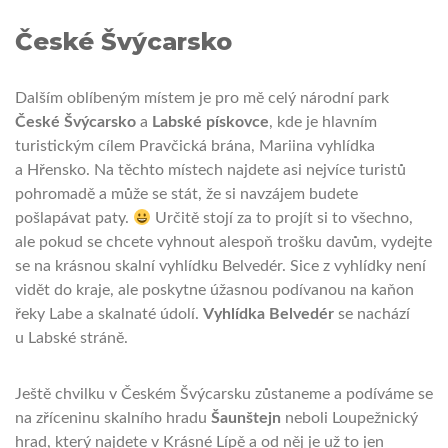
České Švýcarsko
Dalším oblíbeným místem je pro mě celý národní park
České Švýcarsko
a
Labské pískovce
, kde je hlavním
turistickým cílem Pravčická brána, Mariina vyhlídka
a Hřensko. Na těchto místech najdete asi nejvíce turistů
pohromadě a může se stát, že si navzájem budete
pošlapávat paty.
Určitě stojí za to projít si to všechno,
ale pokud se chcete vyhnout alespoň trošku davům, vydejte
se na krásnou skalní vyhlídku Belvedér. Sice z vyhlídky není
vidět do kraje, ale poskytne úžasnou podívanou na kaňon
řeky Labe a skalnaté údolí.
Vyhlídka Belvedér
se nachází
u Labské stráně.
Ještě chvilku v Českém Švýcarsku zůstaneme a podíváme se
na zříceninu skalního hradu
Šaunštejn
neboli Loupežnický
hrad, který najdete v Krásné Lípě a od něj je už to jen