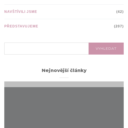
NAVŠTÍVILI JSME
(42)
PŘEDSTAVUJEME
(207)
VYHLEDÁVÁNÍ:
VYHLEDAT
Nejnovější články