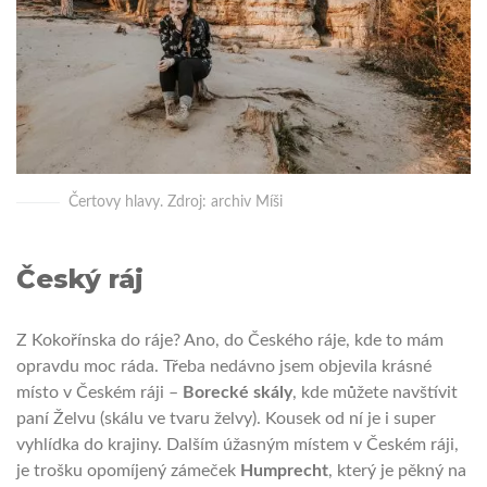
Čertovy hlavy. Zdroj: archiv Míši
Český ráj
Z Kokořínska do ráje? Ano, do Českého ráje, kde to mám
opravdu moc ráda. Třeba nedávno jsem objevila krásné
místo v Českém ráji –
Borecké skály
, kde můžete navštívit
paní Želvu (skálu ve tvaru želvy). Kousek od ní je i super
vyhlídka do krajiny. Dalším úžasným místem v Českém ráji,
je trošku opomíjený zámeček
Humprecht
, který je pěkný na