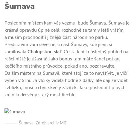
Šumava
Posledním místem kam vás vezmu, bude Šumava. Šumava je
krásná opravdu úplně celá, rozhodně se tam v létě vrátím
a musím prochodit i jižnější část národního parku.
Představím vám severnější část Šumavy, kde jsem si
zamilovala
Chalupskou slať
. Cesta k ní i následný pohled na
rašeliniště je úžasná! Jako bonus tam máte šanci potkat
kočičího místního průvodce, pokud ano, pozdravujte.
Dalším místem na Šumavě, které stojí za to navštívit, je vlčí
výběh v Srní. Já vlčíky viděla hodně z dálky, ale dají se vidět
i zblízka, musí to být skvělý zážitek. Jako poslední tip bych
zmínila dřevěný starý most Rechle.
Šumava. Zdroj: archiv Míši