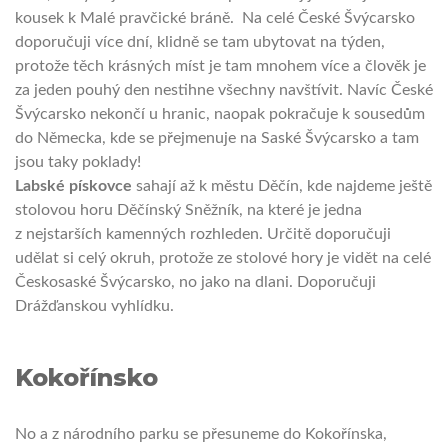
kousek k Malé pravčické bráně. Na celé České Švýcarsko
doporučuji více dní, klidně se tam ubytovat na týden,
protože těch krásných míst je tam mnohem více a člověk je
za jeden pouhý den nestihne všechny navštívit.
Navíc České
Švýcarsko nekončí u hranic, naopak pokračuje k sousedům
do Německa, kde se přejmenuje na Saské Švýcarsko a tam
jsou taky poklady!
Labské pískovce
sahají až k městu Děčín, kde najdeme ještě
stolovou horu Děčínský Sněžník, na které je jedna
z nejstarších kamenných rozhleden. Určitě doporučuji
udělat si celý okruh, protože ze stolové hory je vidět na celé
Českosaské Švýcarsko, no jako na dlani. Doporučuji
Drážďanskou vyhlídku.
Kokořínsko
No a z národního parku se přesuneme do Kokořínska,