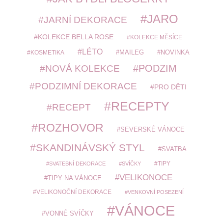
JARO
JARNÍ DEKORACE
KOLEKCE BELLA ROSE
KOLEKCE MĚSÍCE
LÉTO
MAILEG
NOVINKA
KOSMETIKA
PODZIM
NOVÁ KOLEKCE
PODZIMNÍ DEKORACE
PRO DĚTI
RECEPTY
RECEPT
ROZHOVOR
SEVERSKÉ VÁNOCE
SKANDINÁVSKÝ STYL
SVATBA
TIPY
SVATEBNÍ DEKORACE
SVÍČKY
VELIKONOCE
TIPY NA VÁNOCE
VELIKONOČNÍ DEKORACE
VENKOVNÍ POSEZENÍ
VÁNOCE
VONNÉ SVÍČKY