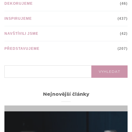
DEKORUJEME
(46)
INSPIRUJEME
(437)
NAVŠTÍVILI JSME
(42)
PŘEDSTAVUJEME
(207)
VYHLEDÁVÁNÍ:
VYHLEDAT
Nejnovější články