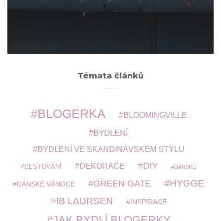
ARCHIVY
Témata článků
BLOGERKA
BLOOMINGVILLE
BYDLENÍ
BYDLENÍ VE SKANDINÁVSKÉM STYLU
DIY
DEKORACE
CESTOVÁNÍ
DÁNSKO
HYGGE
GREEN GATE
DÁNSKÉ VÁNOCE
IB LAURSEN
INSPIRACE
JAK BYDLÍ BLOGERKY