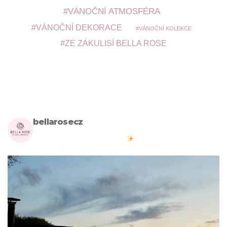
VÁNOČNÍ ATMOSFÉRA
VÁNOČNÍ DEKORACE
VÁNOČNÍ KOLEKCE
ZE ZÁKULISÍ BELLA ROSE
bellarosecz
Milujete skandinávský design? Pojďte s námi vytvářet krásnou
atmosféru ve vašich domovech
#bellarosecz