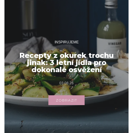
INSPIRUJEME
Recepty z okurek trochu
jinak: 3 letní jídla pro
dokonalé osvěžení
03.08.26
ZOBRAZIT
Archivy