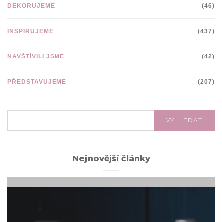
DEKORUJEME
(46)
INSPIRUJEME
(437)
NAVŠTÍVILI JSME
(42)
PŘEDSTAVUJEME
(207)
VYHLEDÁVÁNÍ:
VYHLEDAT
Nejnovější články