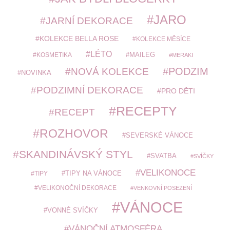
JARO
JARNÍ DEKORACE
KOLEKCE BELLA ROSE
KOLEKCE MĚSÍCE
LÉTO
MAILEG
KOSMETIKA
MERAKI
PODZIM
NOVÁ KOLEKCE
NOVINKA
PODZIMNÍ DEKORACE
PRO DĚTI
RECEPTY
RECEPT
ROZHOVOR
SEVERSKÉ VÁNOCE
SKANDINÁVSKÝ STYL
SVATBA
SVÍČKY
VELIKONOCE
TIPY
TIPY NA VÁNOCE
VELIKONOČNÍ DEKORACE
VENKOVNÍ POSEZENÍ
VÁNOCE
VONNÉ SVÍČKY
VÁNOČNÍ ATMOSFÉRA