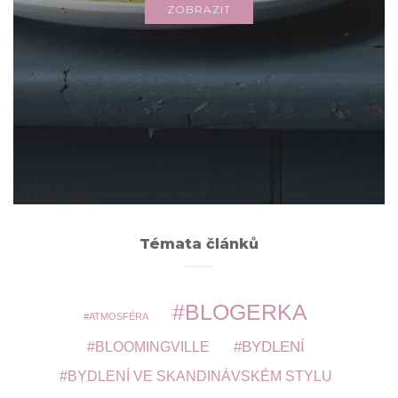
ZOBRAZIT
Archivy
ARCHIVY
Témata článků
BLOGERKA
ATMOSFÉRA
BYDLENÍ
BLOOMINGVILLE
BYDLENÍ VE SKANDINÁVSKÉM STYLU