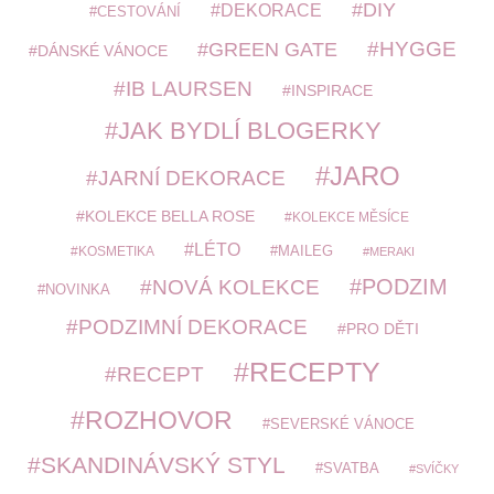
DIY
DEKORACE
CESTOVÁNÍ
HYGGE
GREEN GATE
DÁNSKÉ VÁNOCE
IB LAURSEN
INSPIRACE
JAK BYDLÍ BLOGERKY
JARO
JARNÍ DEKORACE
KOLEKCE BELLA ROSE
KOLEKCE MĚSÍCE
LÉTO
MAILEG
KOSMETIKA
MERAKI
PODZIM
NOVÁ KOLEKCE
NOVINKA
PODZIMNÍ DEKORACE
PRO DĚTI
RECEPTY
RECEPT
ROZHOVOR
SEVERSKÉ VÁNOCE
SKANDINÁVSKÝ STYL
SVATBA
SVÍČKY