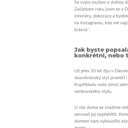
Se svým mužem a dvěma dět
Začátkem roku jsem se v Dá
interiéry, dekorace a bydle
na Instagramu, kde mě na
krásný¨.
Jak byste popsal
konkrétní, nebo 
Už přes 10 let žiju v Dánsk
skandinávský styl promítl i
Kupříkladu naše zimní zahra
venkovského stylu.
U nás doma se snažíme obkl
zároveň jej nepřehltit.
Komb
domem nám vykouzlilo záze
dobře.