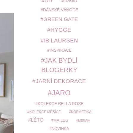
DIY
DÁNSKO
DÁNSKÉ VÁNOCE
GREEN GATE
HYGGE
IB LAURSEN
INSPIRACE
JAK BYDLÍ
BLOGERKY
JARNÍ DEKORACE
JARO
KOLEKCE BELLA ROSE
KOLEKCE MĚSÍCE
KOSMETIKA
LÉTO
MAILEG
MERAKI
NOVINKA