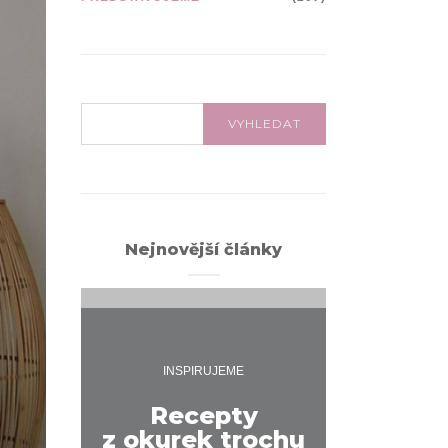
VYHLEDÁVÁNÍ:
VYHLEDAT
Nejnovější články
INSPIRUJEME
INSPI
Recepty
z okurek trochu
Jak na