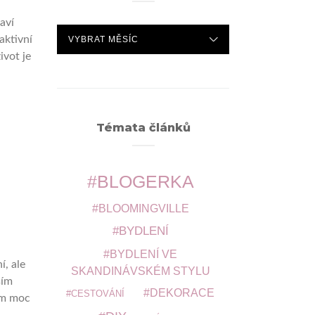
aví
ARCHIVY
aktivní
ivot je
Témata článků
BLOGERKA
BLOOMINGVILLE
BYDLENÍ
BYDLENÍ VE
í, ale
SKANDINÁVSKÉM STYLU
ším
DEKORACE
CESTOVÁNÍ
em moc