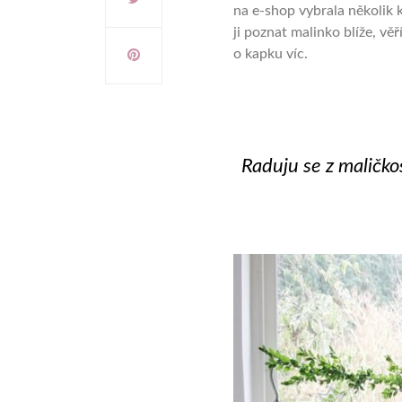
na e-shop vybrala několik
ji poznat malinko blíže, věř
o kapku víc.
Raduju se z maličko