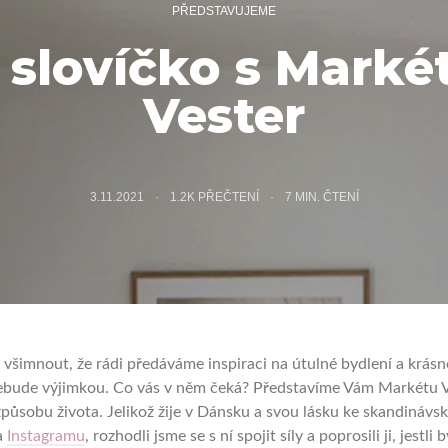
PŘEDSTAVUJEME
 slovíčko s Marké
Vester
3.11.2021
1.2K PŘEČTENÍ
7
MIN. ČTENÍ
 všimnout, že rádi předáváme inspiraci na útulné bydlení a krásn
ebude výjimkou. Co vás v něm čeká? Představíme Vám Markétu V
působu života. Jelikož žije v Dánsku a svou lásku ke skandinávs
a
Instagramu
, rozhodli jsme se s ní spojit síly a poprosili ji, jestli