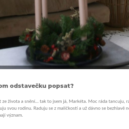
nom odstavečku popsat?
t ze života a snění… tak to jsem já, Markéta. Moc ráda tancuju, r
luju svou rodinu. Raduju se z maličkostí a už dávno se bezhlavě 
ají význam.