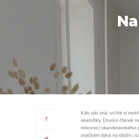
Na
Kdo nás zná, určitě si mohl
okamžiky. Dnešní článek n
milovnici skandinávského z
značkám dává na obdiv i n