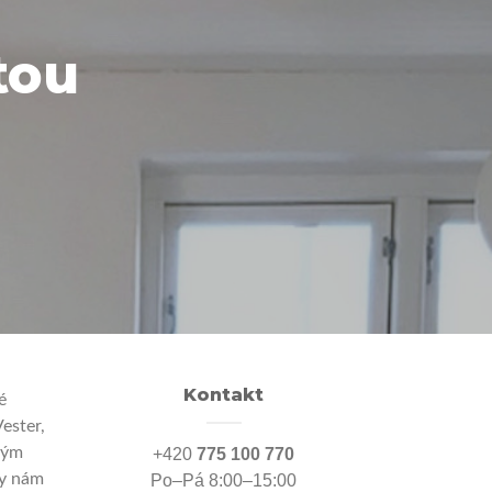
tou
Kontakt
é
ester,
kým
+420
775 100 770
 by nám
Po–Pá 8:00–15:00