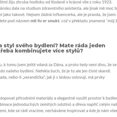
mi žiju zhruba hodinku od Kodaně v krásné vile z roku 1923.
nsku dala na studium zdravotního asistenta, ale jinak mě moc b
ní jako takové. Nejsem žádná influencerka, ale je pravda, že jsem 
jdete pod názvem
mit liv er smukt
, což v překladu znamená ¨můj ž
a styl svého bydlení? Mate ráda jeden
třeba kombinujete více stylů?
u, k tomu jsem ještě vdaná za Dána, a proto tedy není divu, že se
 do našeho bydlení. Neřekla bych, že je to ale jen čisté skandi.
da, nebo-li „verandička“, jak ji s láskou oslovuji, má prvky
opovat přírodními materiály a elegantně využít prostor k bydlen
inace jednoduchých zemitých odstínů a dřeva napříč celým na
mí, kde se rádi vracíme, necháváme inspirovat a kde je nám vš