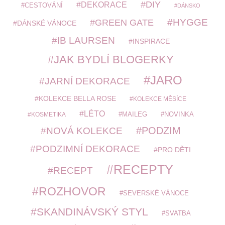
DIY
DEKORACE
CESTOVÁNÍ
DÁNSKO
HYGGE
GREEN GATE
DÁNSKÉ VÁNOCE
IB LAURSEN
INSPIRACE
JAK BYDLÍ BLOGERKY
JARO
JARNÍ DEKORACE
KOLEKCE BELLA ROSE
KOLEKCE MĚSÍCE
LÉTO
MAILEG
NOVINKA
KOSMETIKA
PODZIM
NOVÁ KOLEKCE
PODZIMNÍ DEKORACE
PRO DĚTI
RECEPTY
RECEPT
ROZHOVOR
SEVERSKÉ VÁNOCE
SKANDINÁVSKÝ STYL
SVATBA