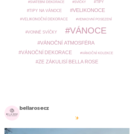
TIPY
SVATEBNÍ DEKORACE
SVÍČKY
VELIKONOCE
TIPY NA VÁNOCE
VELIKONOČNÍ DEKORACE
VENKOVNÍ POSEZENÍ
VÁNOCE
VONNÉ SVÍČKY
VÁNOČNÍ ATMOSFÉRA
VÁNOČNÍ DEKORACE
VÁNOČNÍ KOLEKCE
ZE ZÁKULISÍ BELLA ROSE
bellarosecz
Milujete skandinávský design? Pojďte s námi vytvářet krásnou
atmosféru ve vašich domovech
#bellarosecz