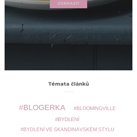
ZOBRAZIT
Archivy
ARCHIVY
Témata článků
BLOGERKA
BLOOMINGVILLE
BYDLENÍ
BYDLENÍ VE SKANDINÁVSKÉM STYLU