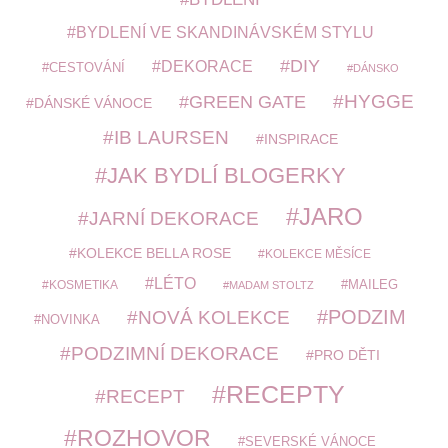
BYDLENÍ VE SKANDINÁVSKÉM STYLU
DIY
DEKORACE
CESTOVÁNÍ
DÁNSKO
HYGGE
GREEN GATE
DÁNSKÉ VÁNOCE
IB LAURSEN
INSPIRACE
JAK BYDLÍ BLOGERKY
JARO
JARNÍ DEKORACE
KOLEKCE BELLA ROSE
KOLEKCE MĚSÍCE
LÉTO
MAILEG
KOSMETIKA
MADAM STOLTZ
PODZIM
NOVÁ KOLEKCE
NOVINKA
PODZIMNÍ DEKORACE
PRO DĚTI
RECEPTY
RECEPT
ROZHOVOR
SEVERSKÉ VÁNOCE