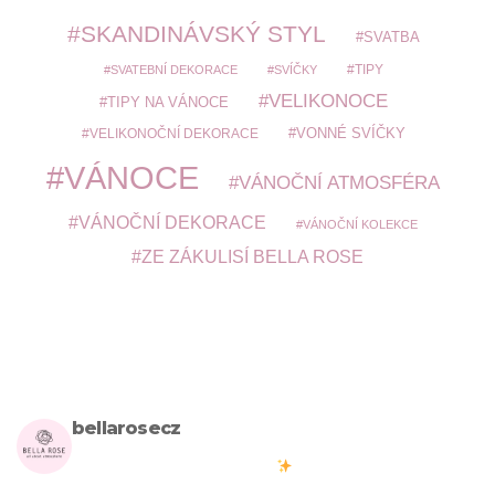
SKANDINÁVSKÝ STYL
SVATBA
TIPY
SVATEBNÍ DEKORACE
SVÍČKY
VELIKONOCE
TIPY NA VÁNOCE
VELIKONOČNÍ DEKORACE
VONNÉ SVÍČKY
VÁNOCE
VÁNOČNÍ ATMOSFÉRA
VÁNOČNÍ DEKORACE
VÁNOČNÍ KOLEKCE
ZE ZÁKULISÍ BELLA ROSE
bellarosecz
Milujete skandinávský design? Pojďte s námi vytvářet krásnou
atmosféru ve vašich domovech
#bellarosecz