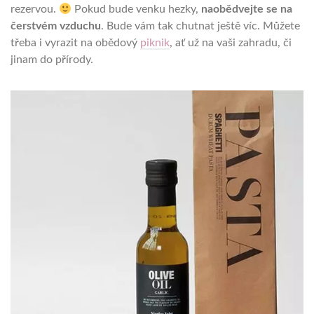
rezervou.
Pokud bude venku hezky,
naobědvejte se na
čerstvém vzduchu
. Bude vám tak chutnat ještě víc. Můžete
třeba i vyrazit na obědový
piknik
, ať už na vaši zahradu, či
jinam do přírody.