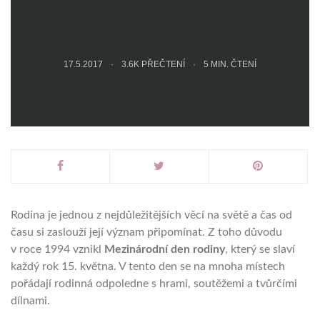
17.5.2017
3.6K PŘEČTENÍ
5
MIN. ČTENÍ
Rodina je jednou z nejdůležitějších věcí na světě a čas od
času si zaslouží její význam připomínat. Z toho důvodu
v roce 1994 vznikl
Mezinárodní den rodiny
, který se slaví
každý rok 15. května. V tento den se na mnoha místech
pořádají rodinná odpoledne s hrami, soutěžemi a tvůrčími
dílnami.