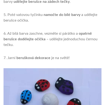
barvy
udělejte berušce na zádech tečky
.
5. Poté vatovou tyčinku
namočte do bílé barvy
a udělejte
berušce očička.
6. Až bílá barva zaschne, vezměte si párátko a
opatrně
berušce dodělejte očička
– udělejte jednoduchou černou
tečku.
7. Jarní
berušková dekorace
je na světě!