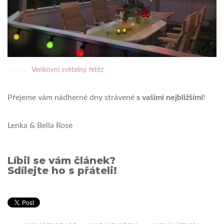
Venkovní světelný řetěz
Přejeme vám nádherné dny strávené
s vašimi nejbližšími
!
Lenka & Bella Rose
Líbil se vám článek?
Sdílejte ho s přáteli!