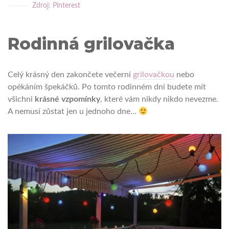
Zdroj: Pinterest
Rodinná grilovačka
Celý krásný den zakončete večerní
grilovačkou
nebo
opékáním špekáčků. Po tomto rodinném dni budete mít
všichni
krásné vzpomínky
, které vám nikdy nikdo nevezme.
A nemusí zůstat jen u jednoho dne…