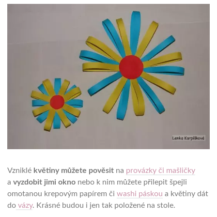
Vzniklé
květiny můžete pověsit
na
provázky či mašličky
a
vyzdobit jimi okno
nebo k nim můžete přilepit špejli
omotanou krepovým papírem či
washi páskou
a květiny dát
do
vázy
. Krásné budou i jen tak položené na stole.