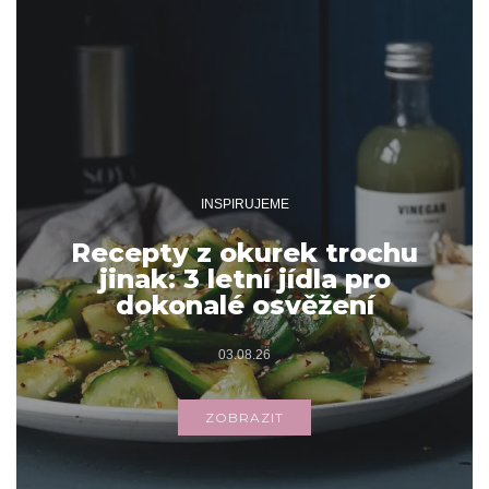
INSPIRUJEME
Recepty z okurek trochu
jinak: 3 letní jídla pro
dokonalé osvěžení
03.08.26
ZOBRAZIT