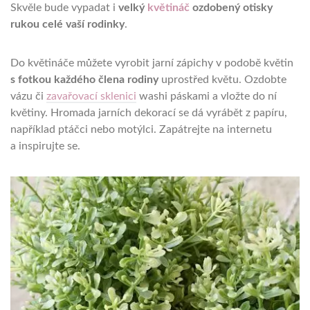
Skvěle bude vypadat i
velký
květináč
ozdobený otisky
rukou celé vaší rodinky
.
Do květináče můžete vyrobit jarní zápichy v podobě květin
s fotkou každého člena rodiny
uprostřed květu. Ozdobte
vázu či
zavařovací sklenici
washi páskami a vložte do ní
květiny. Hromada jarních dekorací se dá vyrábět z papíru,
například ptáčci nebo motýlci. Zapátrejte na internetu
a inspirujte se.