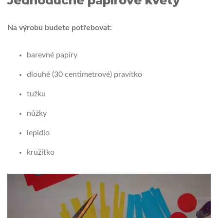
Jednoduché papírové květy
Na výrobu budete potřebovat:
barevné papíry
dlouhé (30 centimetrové) pravítko
tužku
nůžky
lepidlo
kružítko