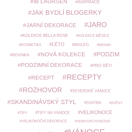
IB LAURSEN
INSPIRACE
JAK BYDLÍ BLOGERKY
JARO
JARNÍ DEKORACE
KOLEKCE BELLA ROSE
KOLEKCE MĚSÍCE
LÉTO
MAILEG
KOSMETIKA
MERAKI
PODZIM
NOVÁ KOLEKCE
NOVINKA
PODZIMNÍ DEKORACE
PRO DĚTI
RECEPTY
RECEPT
ROZHOVOR
SEVERSKÉ VÁNOCE
SKANDINÁVSKÝ STYL
SVATBA
SVÍČKY
VELIKONOCE
TIPY
TIPY NA VÁNOCE
VELIKONOČNÍ DEKORACE
VENKOVNÍ POSEZENÍ