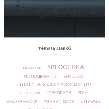
Archivy
ARCHIVY
Témata článků
BLOGERKA
ATMOSFÉRA
BYDLENÍ
BLOOMINGVILLE
BYDLENÍ VE SKANDINÁVSKÉM STYLU
DIY
DEKORACE
CESTOVÁNÍ
HYGGE
GREEN GATE
DÁNSKÉ VÁNOCE