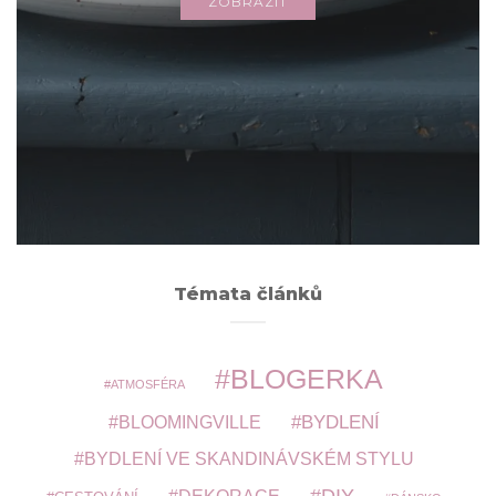
ZOBRAZIT
Archivy
ARCHIVY
Témata článků
BLOGERKA
ATMOSFÉRA
BYDLENÍ
BLOOMINGVILLE
BYDLENÍ VE SKANDINÁVSKÉM STYLU
DIY