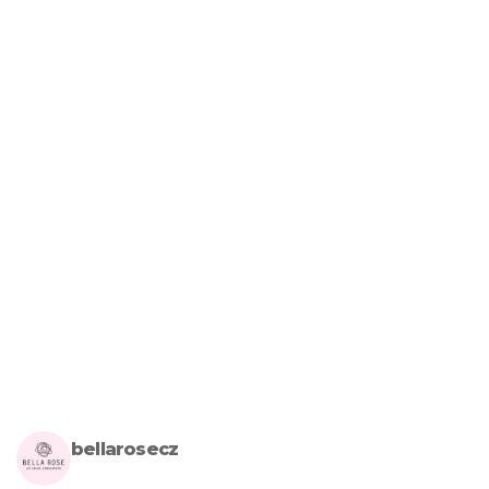
bellarosecz
Milujete skandinávský design? Pojďte s námi vytvářet krásnou 