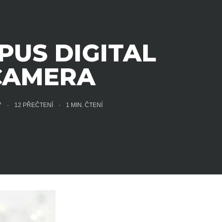
PUS DIGITAL
CAMERA
17
12 PŘEČTENÍ
1
MIN. ČTENÍ