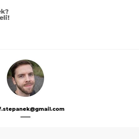
ek?
eli!
f.stepanek@gmail.com