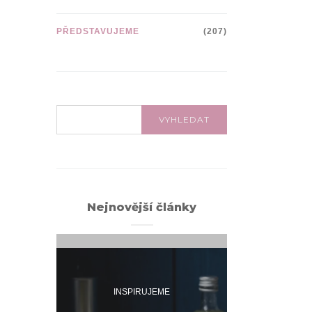
PŘEDSTAVUJEME
(207)
VYHLEDÁVÁNÍ:
VYHLEDAT
Nejnovější články
INSPIRUJEME
INSPI