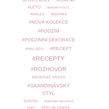
KOLEKCE MĚSÍCE
KOSMETIKA
LÉTO
MADAM STOLTZ
MAILEG
NOVINKA
NOVÁ KOLEKCE
PODZIM
PODZIMNÍ DEKORACE
RECEPT
PRO DĚTI
RECEPTY
ROZHOVOR
SEVERSKÉ VÁNOCE
SKANDINÁVSKÝ
STYL
SVATBA
SVATEBNÍ DEKORACE
TIPY
TIPY NA VÁNOCE