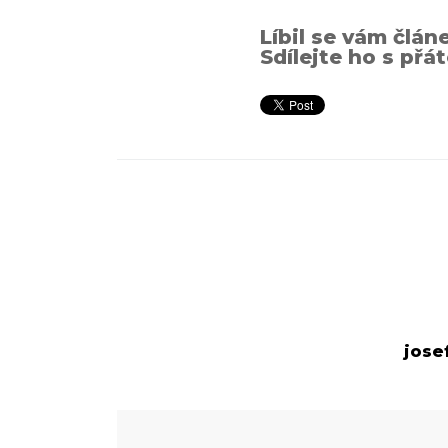
Líbil se vám člán
Sdílejte ho s přát
jose