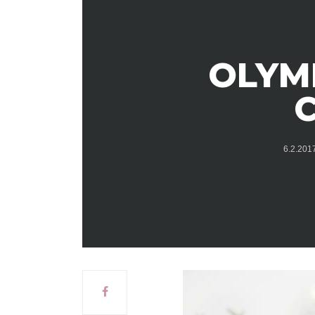
OLYM
6.2.20