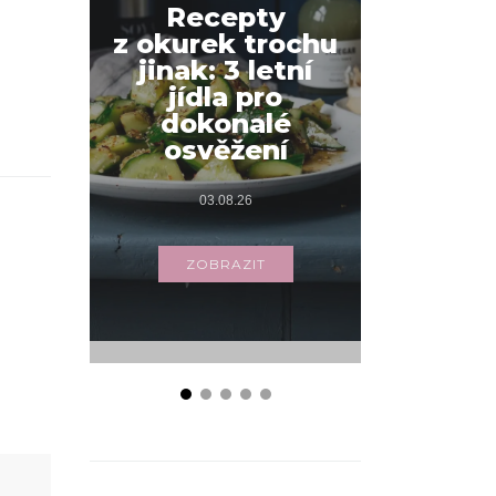
Recepty
z okurek trochu
Jak na
jinak: 3 letní
snídani
jídla pro
váš
dokonalé
s příbo
osvěžení
03.
03.08.26
ZOB
ZOBRAZIT