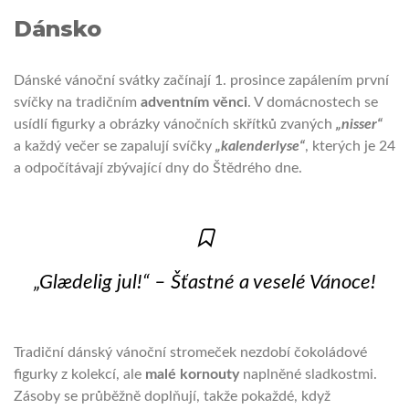
Dánsko
Dánské vánoční svátky začínají 1. prosince zapálením první
svíčky na tradičním
adventním věnci
. V domácnostech se
usídlí figurky a obrázky vánočních skřítků zvaných
„
nisser“
a každý večer se zapalují svíčky
„
k
alenderlyse“
, kterých je 24
a odpočítávají zbývající dny do Štědrého dne.
„Glædelig jul!“ –
Šťastné a veselé Vánoce!
Tradiční dánský vánoční stromeček nezdobí čokoládové
figurky z kolekcí, ale
malé kornouty
naplněné sladkostmi.
Zásoby se průběžně doplňují, takže pokaždé, když