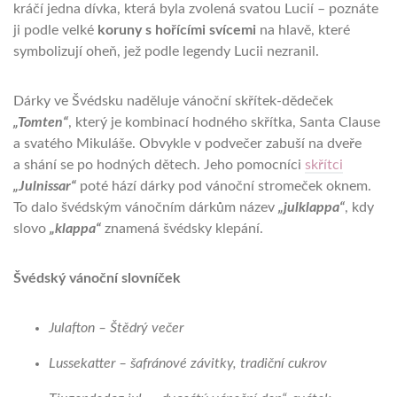
kráčí jedna dívka, která byla zvolená svatou Lucií – poznáte
ji podle velké
koruny s hořícími svícemi
na hlavě, které
symbolizují oheň, jež podle legendy Lucii nezranil.
Dárky ve Švédsku naděluje vánoční skřítek-dědeček
„
Tomten
“
, který je kombinací hodného skřítka, Santa Clause
a svatého Mikuláše. Obvykle v podvečer zabuší na dveře
a shání se po hodných dětech. Jeho pomocníci
skřítci
„
Julnissar“
poté hází dárky pod vánoční stromeček oknem.
To dalo švédským vánočním dárkům název
„
julklappa“
, kdy
slovo
„
klappa“
znamená švédsky klepání.
Švédský vánoční slovníček
Julafton – Štědrý večer
Lussekatter – šafránové závitky, tradiční cukrov