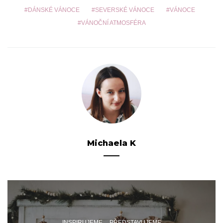
DÁNSKÉ VÁNOCE
SEVERSKÉ VÁNOCE
VÁNOCE
VÁNOČNÍ ATMOSFÉRA
Michaela K
INSPIRUJEME
PŘEDSTAVUJEME