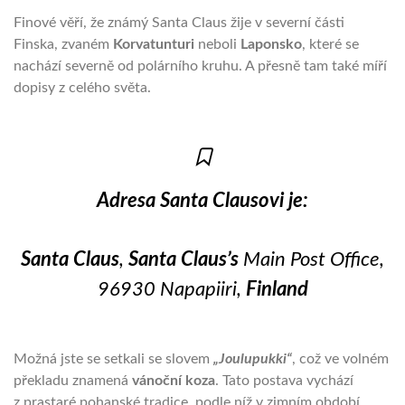
Finové věří, že známý Santa Claus žije v severní části
Finska, zvaném
Korvatunturi
neboli
Laponsko
, které se
nachází severně od polárního kruhu. A přesně tam také míří
dopisy z celého světa.
Adresa Santa Clausovi je:
Santa Claus
,
Santa Claus’s
Main Post Office,
96930 Napapiiri,
Finland
Možná jste se setkali se slovem
„
Joulupukki“
, což ve volném
překladu znamená
vánoční koza
. Tato postava vychází
z prastaré pohanské tradice, podle níž v zimním období