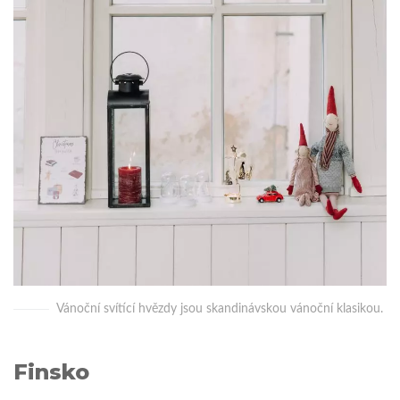
Vánoční svítící hvězdy jsou skandinávskou vánoční klasikou.
Finsko