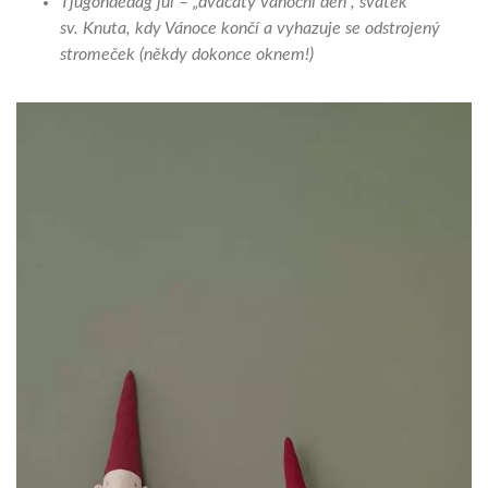
Tjugondedag jul – „dvacátý vánoční den“, svátek
sv. Knuta, kdy Vánoce končí a vyhazuje se odstrojený
stromeček (někdy dokonce oknem!)