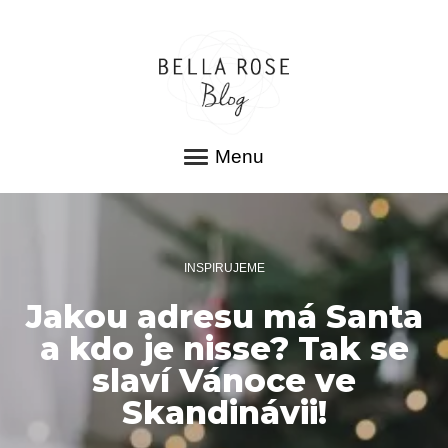
Menu
INSPIRUJEME
Jakou adresu má Santa
a kdo je nisse? Tak se
slaví Vánoce ve
Skandinávii!