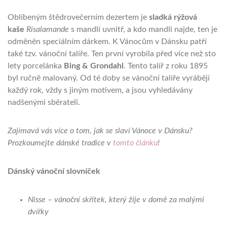
Oblíbeným štědrovečerním dezertem je
sladká rýžová
kaše
Risalamande
s mandlí uvnitř, a kdo mandli najde, ten je
odměněn speciálním dárkem. K Vánocům v Dánsku patří
také tzv. vánoční talíře. Ten první vyrobila před více než sto
lety porcelánka
Bing & Grondahl
. Tento talíř z roku 1895
byl ručně malovaný. Od té doby se vánoční talíře vyrábějí
každý rok, vždy s jiným motivem, a jsou vyhledávány
nadšenými sběrateli.
Zajímavá vás více o tom, jak se slaví Vánoce v Dánsku?
Prozkoumejte dánské tradice v
tomto článku
!
Dánský vánoční slovníček
Nisse – vánoční skřítek, který žije v domě za malými
dvířky