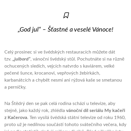
„God jul“ – Šťastné a veselé Vánoce!
Celý prosinec si ve švédských restauracích můžete dát
tzv.
„
julbord
“
, vánoční švédský stůl. Pochutnáte si na různě
ochucených sledích, vejcích natvrdo s kaviárem, velké
pečené šunce, krocanovi, vepřových žebírkách,
karbanátcích a chybět nesmí ani rýžová kaše se smetanou
a perníčky.
Na Štědrý den se pak celá rodina schází u televize, aby
stejně, jako každý rok, zhlédla
vánoční díl seriálu My kačeři
z Kačerova
. Ten vysílá švédská státní televize od roku 1960,
proto už je nedílnou součástí tohoto svátečního večera, kdy