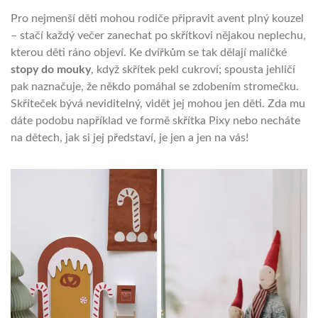
Pro nejmenší děti mohou rodiče připravit avent plný kouzel
– stačí každý večer zanechat po skřítkovi nějakou neplechu,
kterou děti ráno objeví. Ke dvířkům se tak dělají maličké
stopy do mouky
, když skřítek pekl cukroví; spousta jehličí
pak naznačuje, že někdo pomáhal se zdobením stromečku.
Skříteček bývá neviditelný, vidět jej mohou jen děti. Zda mu
dáte podobu například ve formě skřítka Pixy nebo necháte
na dětech, jak si jej představí, je jen a jen na vás!