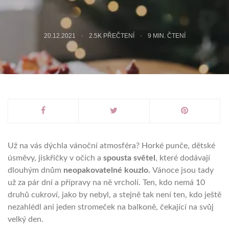
20.12.2021
2.5K PŘEČTENÍ
9
MIN. ČTENÍ
Už na vás dýchla vánoční atmosféra? Horké punče, dětské
úsměvy, jiskřičky v očích a
spousta světel
, které dodávají
dlouhým dnům
neopakovatelné kouzlo.
Vánoce jsou tady
už za pár dní a přípravy na ně vrcholí. Ten, kdo nemá 10
druhů cukroví, jako by nebyl, a stejně tak není ten, kdo ještě
nezahlédl ani jeden stromeček na balkoně, čekající na svůj
velký den.