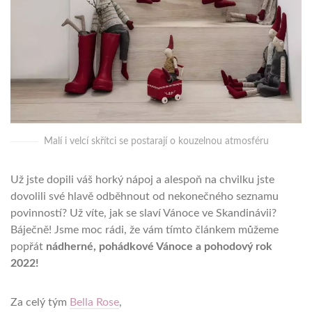
Malí i velcí skřítci se postarají o kouzelnou atmosféru
Už jste dopili váš horký nápoj a alespoň na chvilku jste
dovolili své hlavě odběhnout od nekonečného seznamu
povinností? Už víte, jak se slaví Vánoce ve Skandinávii?
Báječně! Jsme moc rádi, že vám tímto článkem můžeme
popřát
nádherné, pohádkové Vánoce a pohodový rok
2022!
Za celý tým
Bella Rose
,