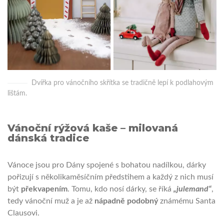
Dvířka pro vánočního skřítka se tradičně lepí k podlahovým
lištám.
Vánoční rýžová kaše – milovaná
dánská tradice
Vánoce jsou pro Dány spojené s bohatou nadílkou, dárky
pořizují s několikaměsíčním předstihem a každý z nich musí
být
překvapením
. Tomu, kdo nosí dárky, se říká
„julemand“
,
tedy vánoční muž a je až
nápadně podobný
známému Santa
Clausovi.