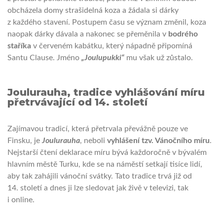
obcházela domy strašidelná koza a žádala si dárky
z každého stavení. Postupem času se význam změnil, koza
naopak dárky dávala a nakonec se přeměnila v
bodrého
staříka
v červeném kabátku, který nápadně připomíná
Santu Clause. Jméno
„
Joulupukki“
mu však už zůstalo.
Joulurauha, tradice vyhlášování míru
přetrvávající od 14. století
Zajímavou tradicí, která přetrvala převážně pouze ve
Finsku, je
Joulurauha
, neboli
vyhlášení tzv. Vánočního míru
.
Nejstarší čtení deklarace míru bývá každoročně v bývalém
hlavním městě Turku, kde se na náměstí setkají tisíce lidí,
aby tak zahájili vánoční svátky. Tato tradice trvá již od
14. století a dnes ji lze sledovat jak živě v televizi, tak
i online.