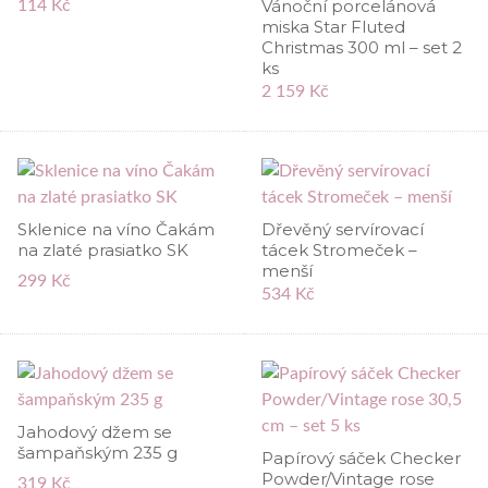
Vánoční porcelánová
114 Kč
miska Star Fluted
Christmas 300 ml – set 2
ks
2 159 Kč
Sklenice na víno Čakám
Dřevěný servírovací
na zlaté prasiatko SK
tácek Stromeček –
menší
299 Kč
534 Kč
Jahodový džem se
šampaňským 235 g
Papírový sáček Checker
Powder/Vintage rose
319 Kč