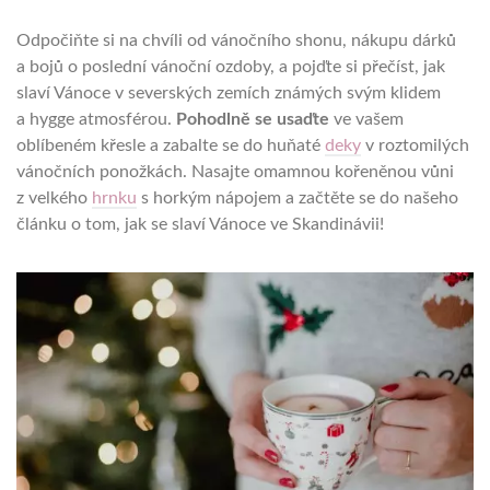
Odpočiňte si na chvíli od vánočního shonu, nákupu dárků
a bojů o poslední vánoční ozdoby, a pojďte si přečíst, jak
slaví Vánoce v severských zemích známých svým klidem
a hygge atmosférou.
Pohodlně se usaďte
ve vašem
oblíbeném křesle a zabalte se do huňaté
deky
v roztomilých
vánočních ponožkách. Nasajte omamnou kořeněnou vůni
z velkého
hrnku
s horkým nápojem a začtěte se do našeho
článku o tom, jak se slaví Vánoce ve Skandinávii!