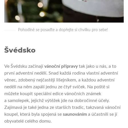
Pohodlně se posaďte a dopřejte si chvilku pro sebe!
Švédsko
Ve Švédsku začínají
vánoční přípravy
tak jako u nás, a to
první adventní nedělí. Snad každá rodina vlastní adventní
věnec, zdobený nejčastěji lišejníkem, a každou adventní
neděli na něm zapálí jednu ze čtyř svíček. Na poště si
můžete koupit speciální edice vánočních známek
a samolepek, jejichž výtěžek jde na dobročinné účely.
Zajímavá je také jedna ze starších tradic, takzvaná vánoční
koupel, která byla spojená se
saunováním
a účastnili se jí
obyvatelé celého domu.