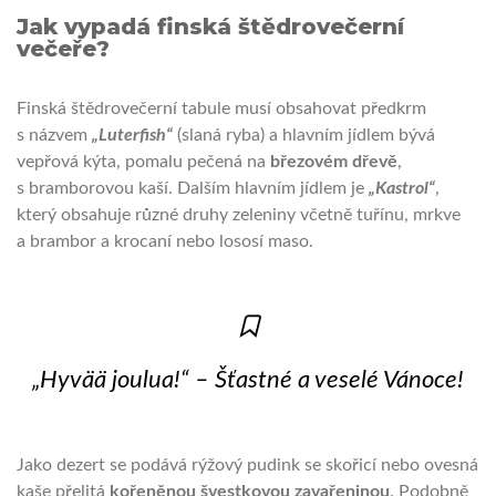
Jak vypadá finská štědrovečerní
večeře?
Finská štědrovečerní tabule musí obsahovat předkrm
s názvem
„Luterfish“
(slaná ryba) a hlavním jídlem bývá
vepřová kýta, pomalu pečená na
březovém dřevě
,
s bramborovou kaší. Dalším hlavním jídlem je
„Kastrol“
,
který obsahuje různé druhy zeleniny včetně tuřínu, mrkve
a brambor a krocaní nebo lososí maso.
„Hyvää joulua!“ – Šťastné a veselé Vánoce!
Jako dezert se podává rýžový pudink se skořicí nebo ovesná
kaše přelitá
kořeněnou švestkovou zavařeninou
. Podobně