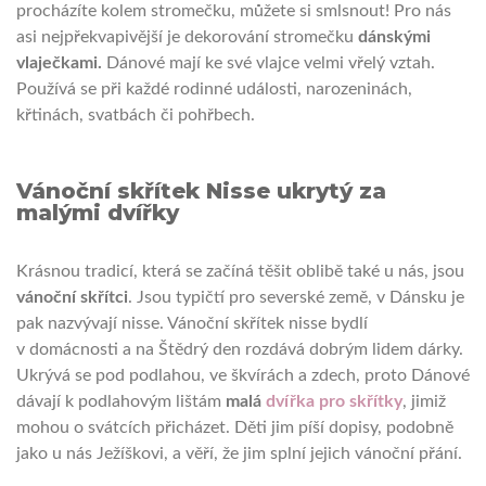
procházíte kolem stromečku, můžete si smlsnout! Pro nás
asi nejpřekvapivější je dekorování stromečku
dánskými
vlaječkami.
Dánové mají ke své vlajce velmi vřelý vztah.
Používá se při každé rodinné události, narozeninách,
křtinách, svatbách či pohřbech.
Vánoční skřítek Nisse ukrytý za
malými dvířky
Krásnou tradicí, která se začíná těšit oblibě také u nás, jsou
vánoční skřítci
. Jsou typičtí pro severské země, v Dánsku je
pak nazvývají nisse. Vánoční skřítek nisse bydlí
v domácnosti a na Štědrý den rozdává dobrým lidem dárky.
Ukrývá se pod podlahou, ve škvírách a zdech, proto Dánové
dávají k podlahovým lištám
malá
dvířka pro skřítky
, jimiž
mohou o svátcích přicházet. Děti jim píší dopisy, podobně
jako u nás Ježíškovi, a věří, že jim splní jejich vánoční přání.