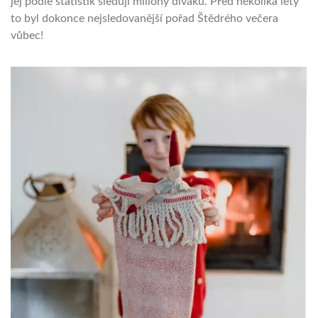
jej podle statistik sledují miliony diváků. Před několika lety
to byl dokonce nejsledovanější pořad Štědrého večera
vůbec!