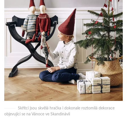
Skřítci jsou skvělá hračka i dokonale roztomilá dekorace
objevující se na Vánoce ve Skandinávii