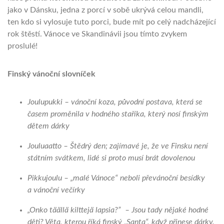
jako v Dánsku, jedna z porcí v sobě ukrývá celou mandli,
ten kdo si vylosuje tuto porci, bude mít po celý nadcházející
rok štěstí. Vánoce ve Skandinávii jsou tímto zvykem
proslulé!
Finský vánoční slovníček
Joulupukki – vánoční koza, původní postava, která se
časem proměnila v hodného staříka, který nosí finským
dětem dárky
Jouluaatto – Štědrý den; zajímavé je, že ve Finsku není
státním svátkem, lidé si proto musí brát dovolenou
Pikkujoulu – „malé Vánoce“ neboli převánoční besídky
a vánoční večírky
„Onko täällä kilttejä lapsia?” – Jsou tady nějaké hodné
děti? Věta, kterou říká finský „Santa“, když přinese dárky.