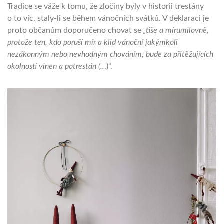
Tradice se váže k tomu, že zločiny byly v historii trestány
o to víc, staly-li se během vánočních svátků. V deklaraci je
proto občanům doporučeno chovat se
„tiše a mírumilovně,
protože ten, kdo poruší
mír a klid vánoční jakýmkoli
nezákonným nebo nevhodným chováním, bude za přitěžujících
okolností vinen
a potrestán (..
.)“.