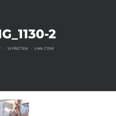
MG_1130-2
17
30 PŘEČTENÍ
0
MIN. ČTENÍ