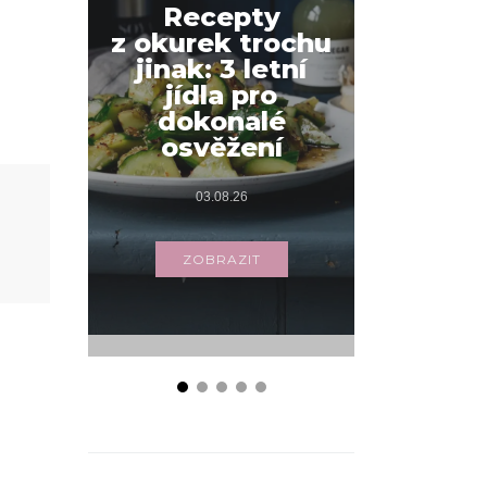
Recepty
z okurek trochu
Jak na
jinak: 3 letní
snídani
jídla pro
váš
dokonalé
s příbo
osvěžení
03.
03.08.26
ZOB
ZOBRAZIT