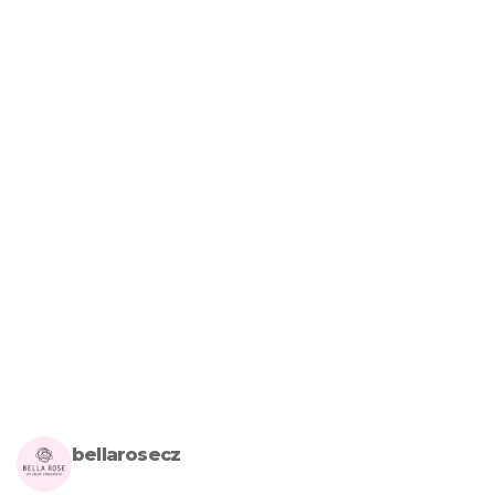
bellarosecz
Milujete skandinávský design? Pojďte s námi vytvářet krásnou 