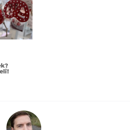
ek?
eli!