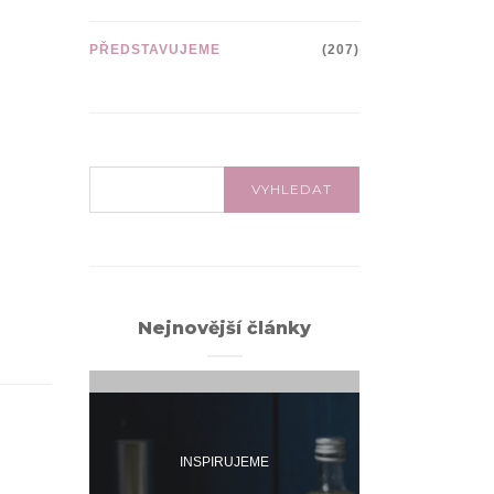
PŘEDSTAVUJEME
(207)
VYHLEDÁVÁNÍ:
VYHLEDAT
Nejnovější články
INSPIRUJEME
INSPI