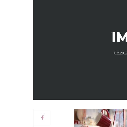
I
6.2.20