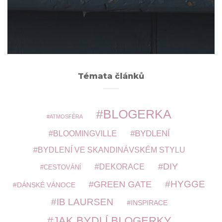
ARCHIVY
Témata článků
BLOGERKA
ATMOSFÉRA
BYDLENÍ
BLOOMINGVILLE
BYDLENÍ VE SKANDINÁVSKÉM STYLU
DIY
DEKORACE
CESTOVÁNÍ
HYGGE
GREEN GATE
DÁNSKÉ VÁNOCE
IB LAURSEN
INSPIRACE
JAK BYDLÍ BLOGERKY