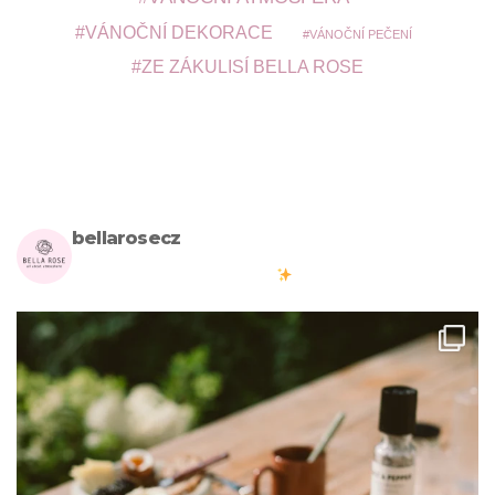
VÁNOČNÍ DEKORACE
VÁNOČNÍ PEČENÍ
ZE ZÁKULISÍ BELLA ROSE
bellarosecz
Milujete skandinávský design? Pojďte s námi vytvářet krásnou
atmosféru ve vašich domovech
#bellarosecz