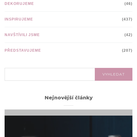
DEKORUJEME
(46)
INSPIRUJEME
(437)
NAVŠTÍVILI JSME
(42)
PŘEDSTAVUJEME
(207)
VYHLEDÁVÁNÍ:
VYHLEDAT
Nejnovější články