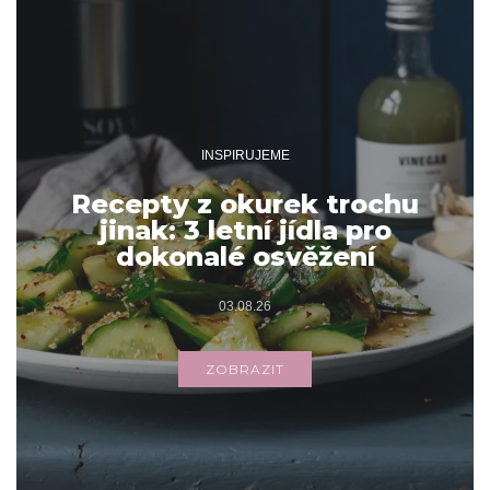
INSPIRUJEME
Recepty z okurek trochu
jinak: 3 letní jídla pro
dokonalé osvěžení
03.08.26
ZOBRAZIT
Archivy