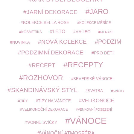
JARO
JARNÍ DEKORACE
KOLEKCE BELLA ROSE
KOLEKCE MĚSÍCE
LÉTO
MAILEG
KOSMETIKA
MERAKI
PODZIM
NOVÁ KOLEKCE
NOVINKA
PODZIMNÍ DEKORACE
PRO DĚTI
RECEPTY
RECEPT
ROZHOVOR
SEVERSKÉ VÁNOCE
SKANDINÁVSKÝ STYL
SVATBA
SVÍČKY
VELIKONOCE
TIPY
TIPY NA VÁNOCE
VELIKONOČNÍ DEKORACE
VENKOVNÍ POSEZENÍ
VÁNOCE
VONNÉ SVÍČKY
VÁNOČNÍ ATMOSFÉRA