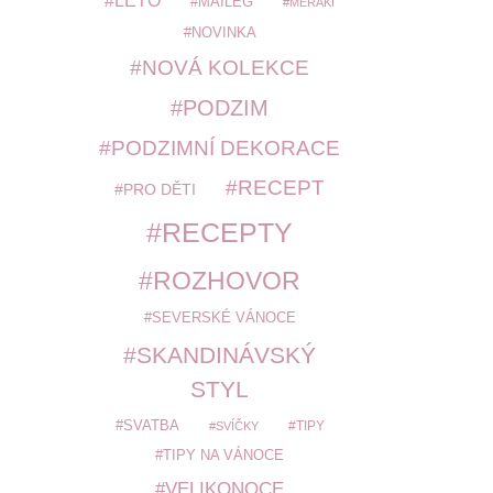
LÉTO
MAILEG
MERAKI
NOVINKA
NOVÁ KOLEKCE
PODZIM
PODZIMNÍ DEKORACE
RECEPT
PRO DĚTI
RECEPTY
ROZHOVOR
SEVERSKÉ VÁNOCE
SKANDINÁVSKÝ
STYL
SVATBA
TIPY
SVÍČKY
TIPY NA VÁNOCE
VELIKONOCE