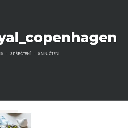
oyal_copenhagen
026
3 PŘEČTENÍ
0
MIN. ČTENÍ