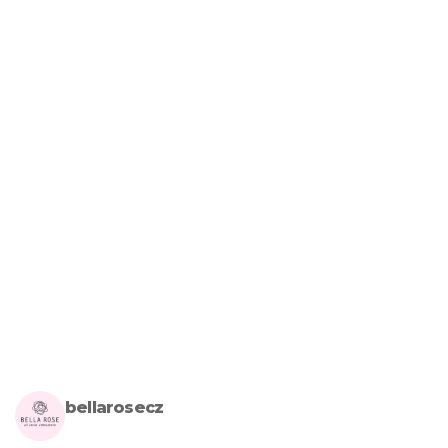
bellarosecz
Milujete skandinávský design? Pojďte s námi vytvářet krásnou 