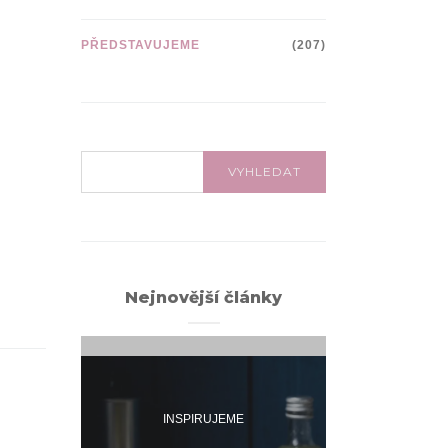
PŘEDSTAVUJEME
(207)
VYHLEDÁVÁNÍ:
VYHLEDAT
Nejnovější články
INSPIRUJEME
INSPI