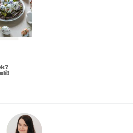
ek?
eli!