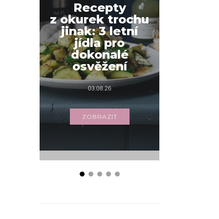
Recepty
z okurek trochu
Jak na
jinak: 3 letní
snídani
jídla pro
váš
dokonalé
s příbo
osvěžení
03.
03.08.26
ZOB
ZOBRAZIT