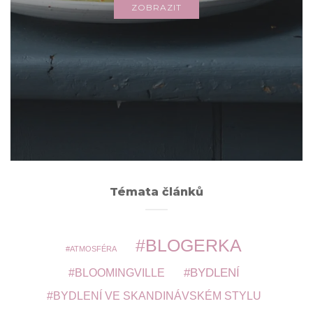
ZOBRAZIT
Archivy
ARCHIVY
Témata článků
BLOGERKA
ATMOSFÉRA
BYDLENÍ
BLOOMINGVILLE
BYDLENÍ VE SKANDINÁVSKÉM STYLU