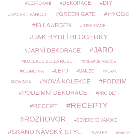
DIY
DEKORACE
CESTOVÁNÍ
HYGGE
GREEN GATE
DÁNSKÉ VÁNOCE
IB LAURSEN
INSPIRACE
JAK BYDLÍ BLOGERKY
JARO
JARNÍ DEKORACE
KOLEKCE BELLA ROSE
KOLEKCE MĚSÍCE
LÉTO
MAILEG
KOSMETIKA
MERAKI
PODZIM
NOVÁ KOLEKCE
NOVINKA
PODZIMNÍ DEKORACE
PRO DĚTI
RECEPTY
RECEPT
ROZHOVOR
SEVERSKÉ VÁNOCE
SKANDINÁVSKÝ STYL
SVATBA
SVÍČKY