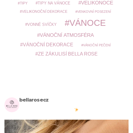
VELIKONOCE
TIPY
TIPY NA VÁNOCE
VELIKONOČNÍ DEKORACE
VENKOVNÍ POSEZENÍ
VÁNOCE
VONNÉ SVÍČKY
VÁNOČNÍ ATMOSFÉRA
VÁNOČNÍ DEKORACE
VÁNOČNÍ PEČENÍ
ZE ZÁKULISÍ BELLA ROSE
bellarosecz
Milujete skandinávský design? Pojďte s námi vytvářet krásnou
atmosféru ve vašich domovech
#bellarosecz