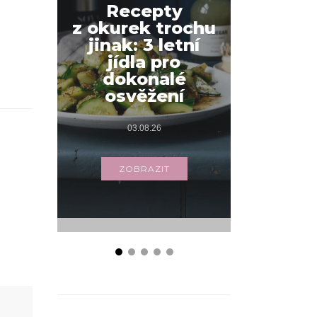
Recepty
z okurek trochu
Jak na
jinak: 3 letní
snídani
jídla pro
váš
dokonalé
s příbo
osvěžení
03.
03.08.26
ZOB
ZOBRAZIT