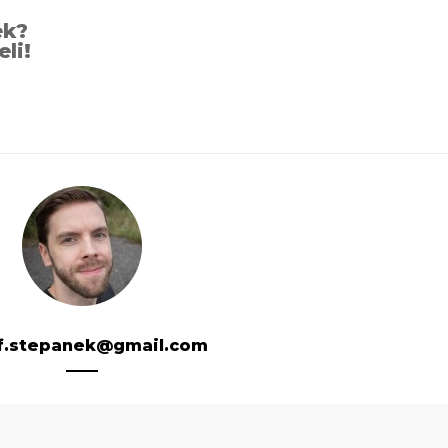
ek?
eli!
f.stepanek@gmail.com