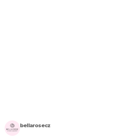
bellarosecz
Milujete skandinávský design? Pojďte s námi vytvářet krásnou 