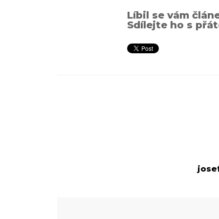
Líbil se vám člán
Sdílejte ho s přát
jose