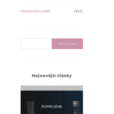
PŘEDSTAVUJEME
(207)
VYHLEDÁVÁNÍ:
VYHLEDAT
Nejnovější články
INSPIRUJEME
INSPI