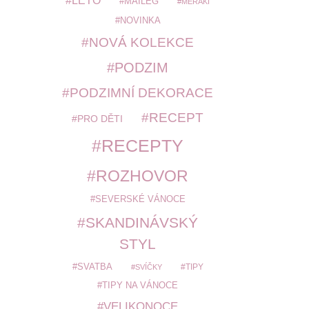
LÉTO
MAILEG
MERAKI
NOVINKA
NOVÁ KOLEKCE
PODZIM
PODZIMNÍ DEKORACE
RECEPT
PRO DĚTI
RECEPTY
ROZHOVOR
SEVERSKÉ VÁNOCE
SKANDINÁVSKÝ
STYL
SVATBA
TIPY
SVÍČKY
TIPY NA VÁNOCE
VELIKONOCE