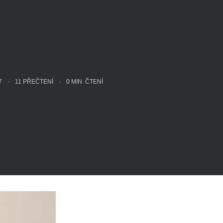
17
11 PŘEČTENÍ
0
MIN. ČTENÍ