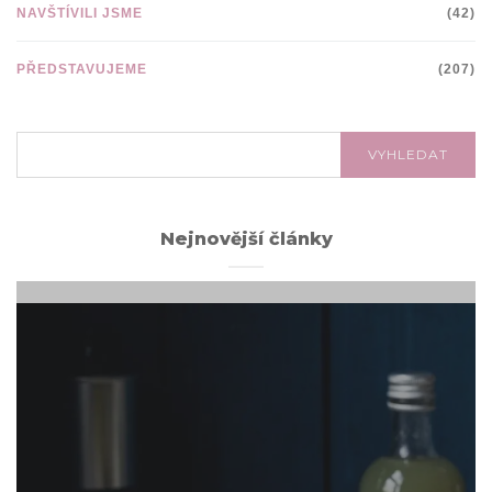
NAVŠTÍVILI JSME
(42)
PŘEDSTAVUJEME
(207)
VYHLEDÁVÁNÍ:
VYHLEDAT
Nejnovější články