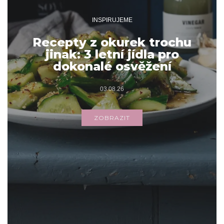
INSPIRUJEME
Recepty z okurek trochu
jinak: 3 letní jídla pro
dokonalé osvěžení
03.08.26
ZOBRAZIT
Archivy
ARCHIVY