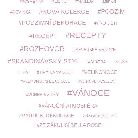
LÉTO
MAILEG
KOSMETIKA
MERAKI
PODZIM
NOVÁ KOLEKCE
NOVINKA
PODZIMNÍ DEKORACE
PRO DĚTI
RECEPTY
RECEPT
ROZHOVOR
SEVERSKÉ VÁNOCE
SKANDINÁVSKÝ STYL
SVATBA
SVÍČKY
VELIKONOCE
TIPY
TIPY NA VÁNOCE
VELIKONOČNÍ DEKORACE
VENKOVNÍ POSEZENÍ
VÁNOCE
VONNÉ SVÍČKY
VÁNOČNÍ ATMOSFÉRA
VÁNOČNÍ DEKORACE
VÁNOČNÍ KOLEKCE
ZE ZÁKULISÍ BELLA ROSE