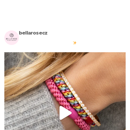
bellarosecz
Milujete skandinávský design? Pojďte s námi vytvářet krásnou
atmosféru ve vašich domovech
#bellarosecz