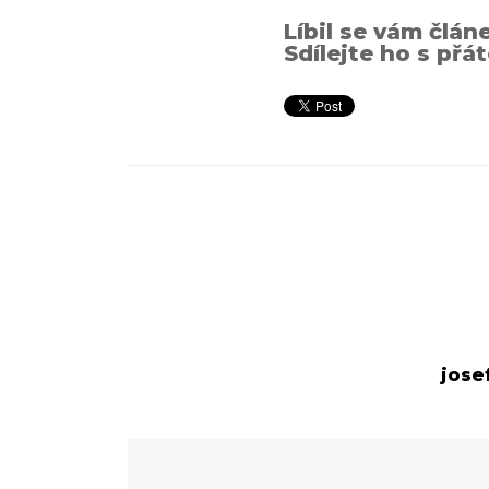
Líbil se vám člán
Sdílejte ho s přát
jose