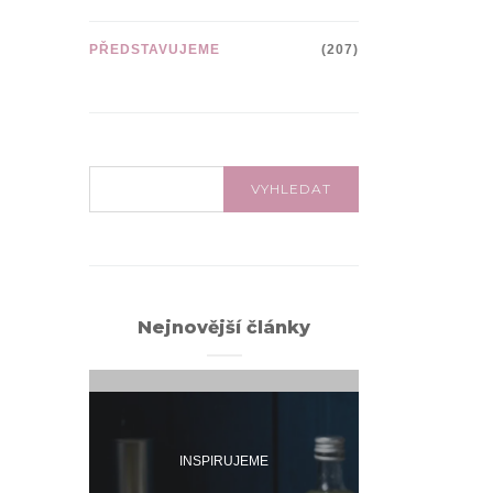
PŘEDSTAVUJEME
(207)
VYHLEDÁVÁNÍ:
VYHLEDAT
Nejnovější články
INSPIRUJEME
INSPI