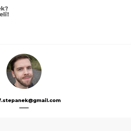
ek?
eli!
f.stepanek@gmail.com