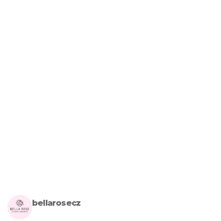
bellarosecz
Milujete skandinávský design? Pojďte s námi vytvářet krásnou 