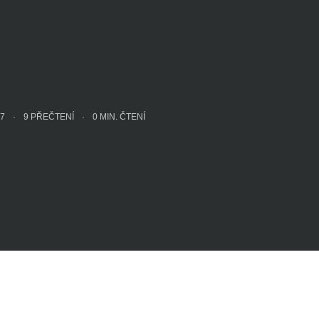
17
9 PŘEČTENÍ
0
MIN. ČTENÍ