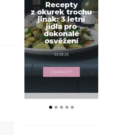
Recepty
z okurek trochu
Jak na
jinak: 3 letní
snídani
jídla pro
váš
dokonalé
s příbo
osvěžení
03.
03.08.26
ZOB
ZOBRAZIT