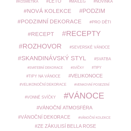
LÉTO
MAILEG
NOVINKA
KOSMETIKA
PODZIM
NOVÁ KOLEKCE
PODZIMNÍ DEKORACE
PRO DĚTI
RECEPTY
RECEPT
ROZHOVOR
SEVERSKÉ VÁNOCE
SKANDINÁVSKÝ STYL
SVATBA
TIPY
SVATEBNÍ DEKORACE
SVÍČKY
VELIKONOCE
TIPY NA VÁNOCE
VELIKONOČNÍ DEKORACE
VENKOVNÍ POSEZENÍ
VÁNOCE
VONNÉ SVÍČKY
VÁNOČNÍ ATMOSFÉRA
VÁNOČNÍ DEKORACE
VÁNOČNÍ KOLEKCE
ZE ZÁKULISÍ BELLA ROSE