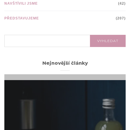
NAVŠTÍVILI JSME
(42)
PŘEDSTAVUJEME
(207)
VYHLEDÁVÁNÍ:
VYHLEDAT
Nejnovější články