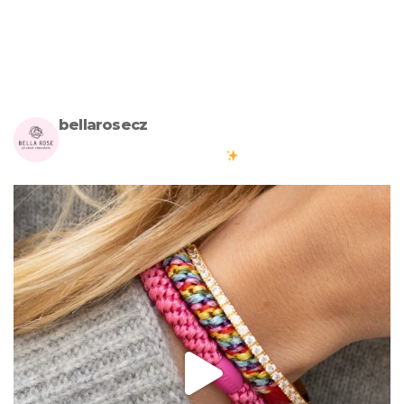
bellarosecz
Milujete skandinávský design? Pojďte s námi vytvářet krásnou
atmosféru ve vašich domovech
#bellarosecz