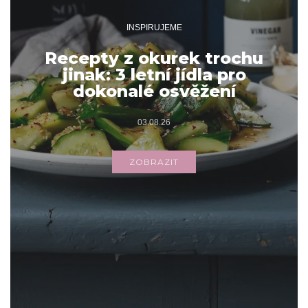
INSPIRUJEME
Recepty z okurek trochu
jinak: 3 letní jídla pro
dokonalé osvěžení
03.08.26
ZOBRAZIT
Archivy
ARCHIVY