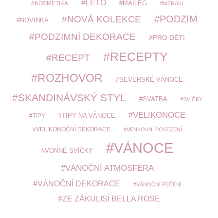
LÉTO
MAILEG
KOSMETIKA
MERAKI
PODZIM
NOVÁ KOLEKCE
NOVINKA
PODZIMNÍ DEKORACE
PRO DĚTI
RECEPTY
RECEPT
ROZHOVOR
SEVERSKÉ VÁNOCE
SKANDINÁVSKÝ STYL
SVATBA
SVÍČKY
VELIKONOCE
TIPY
TIPY NA VÁNOCE
VELIKONOČNÍ DEKORACE
VENKOVNÍ POSEZENÍ
VÁNOCE
VONNÉ SVÍČKY
VÁNOČNÍ ATMOSFÉRA
VÁNOČNÍ DEKORACE
VÁNOČNÍ PEČENÍ
ZE ZÁKULISÍ BELLA ROSE