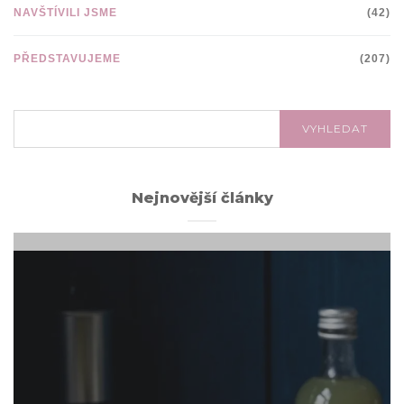
NAVŠTÍVILI JSME
(42)
PŘEDSTAVUJEME
(207)
VYHLEDÁVÁNÍ:
VYHLEDAT
Nejnovější články