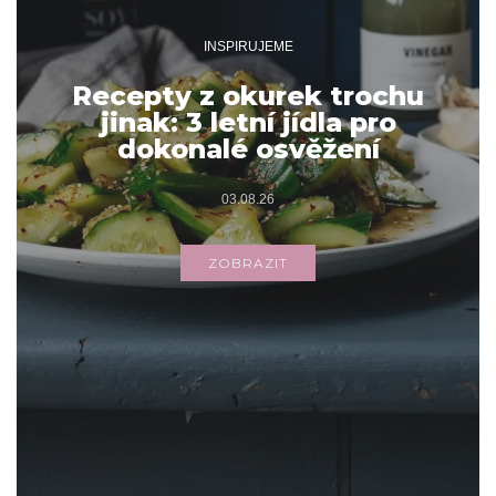
INSPIRUJEME
Recepty z okurek trochu
jinak: 3 letní jídla pro
dokonalé osvěžení
03.08.26
ZOBRAZIT
Archivy
ARCHIVY