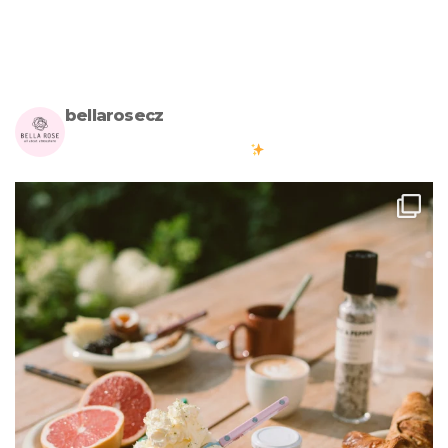
bellarosecz
Milujete skandinávský design? Pojďte s námi vytvářet krásnou
atmosféru ve vašich domovech
#bellarosecz