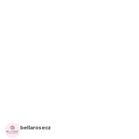
bellarosecz
Milujete skandinávský design? Pojďte s námi vytvářet krásnou 