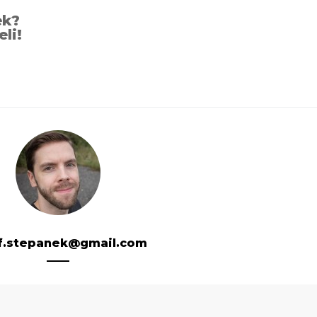
ek?
eli!
f.stepanek@gmail.com