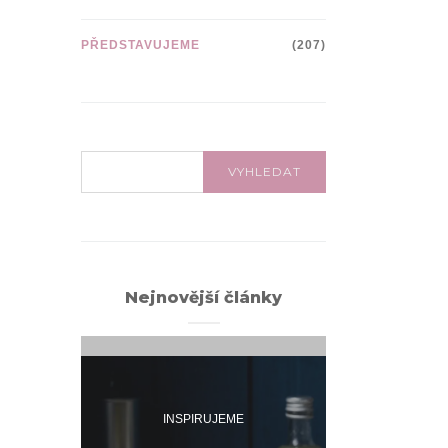
PŘEDSTAVUJEME
(207)
VYHLEDÁVÁNÍ:
VYHLEDAT
Nejnovější články
INSPIRUJEME
INSPI