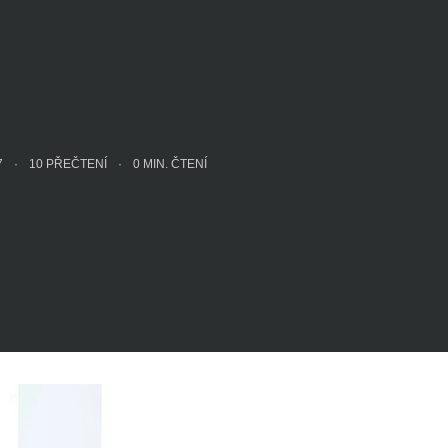
17
10 PŘEČTENÍ
0
MIN. ČTENÍ