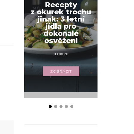
Recepty
z okurek trochu
Jak na
jinak: 3 letní
snídani
jídla pro
váš
dokonalé
s příbo
osvěžení
03.
03.08.26
ZOB
ZOBRAZIT