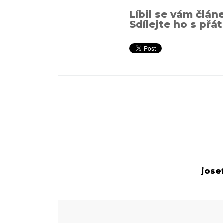
Líbil se vám člán
Sdílejte ho s přát
jose