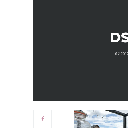
DS
6.2.20