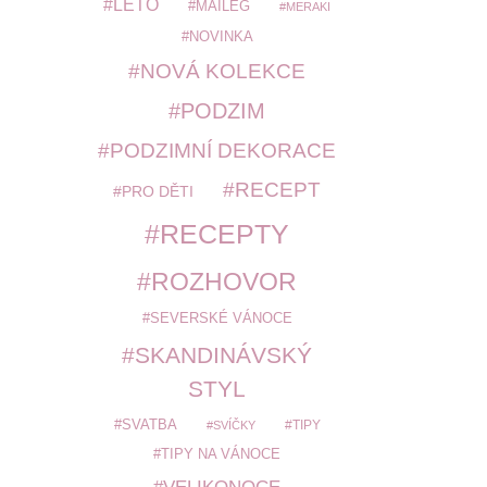
LÉTO
MAILEG
MERAKI
NOVINKA
NOVÁ KOLEKCE
PODZIM
PODZIMNÍ DEKORACE
RECEPT
PRO DĚTI
RECEPTY
ROZHOVOR
SEVERSKÉ VÁNOCE
SKANDINÁVSKÝ
STYL
SVATBA
TIPY
SVÍČKY
TIPY NA VÁNOCE