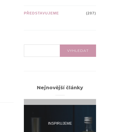
PŘEDSTAVUJEME
(207)
VYHLEDÁVÁNÍ:
VYHLEDAT
Nejnovější články
INSPIRUJEME
INSPI