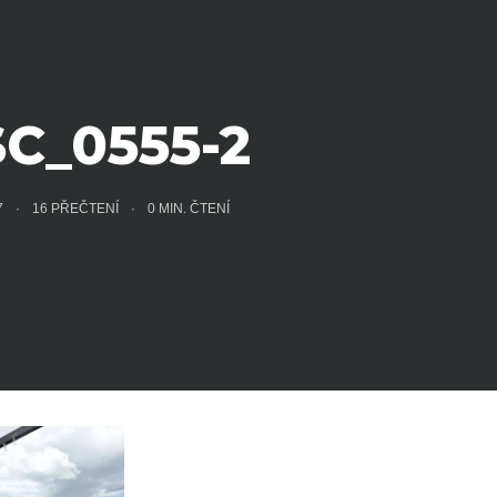
C_0555-2
17
16 PŘEČTENÍ
0
MIN. ČTENÍ