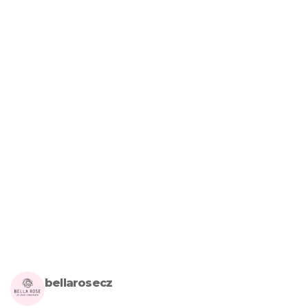
bellarosecz
Milujete skandinávský design? Pojďte s námi vytvářet krásnou 