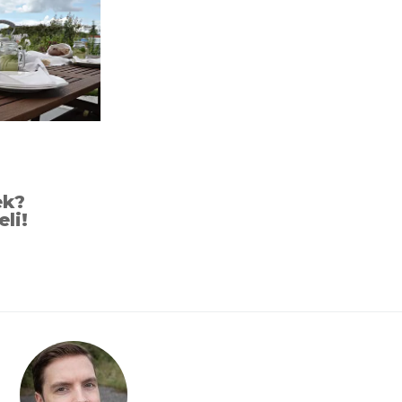
ek?
eli!