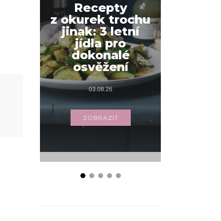
Recepty
z okurek trochu
Jak na
jinak: 3 letní
snídani
jídla pro
váš
dokonalé
s příbo
osvěžení
03.
03.08.26
ZOB
ZOBRAZIT