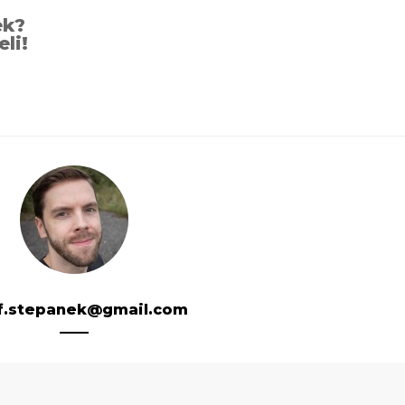
ek?
eli!
f.stepanek@gmail.com