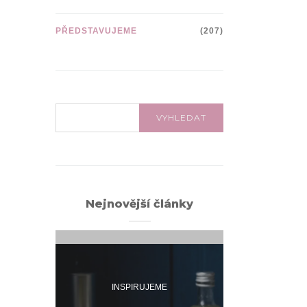
PŘEDSTAVUJEME
(207)
VYHLEDÁVÁNÍ:
VYHLEDAT
Nejnovější články
INSPIRUJEME
INSPI