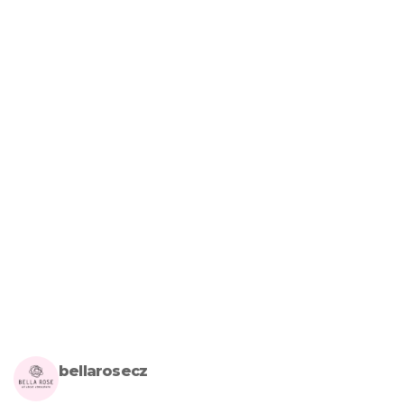
bellarosecz
Milujete skandinávský design? Pojďte s námi vytvářet krásnou 