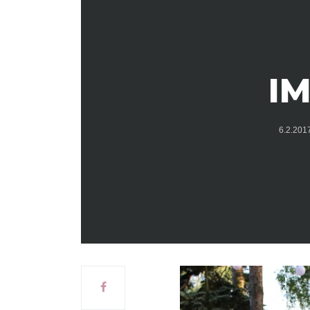
IM
6.2.20