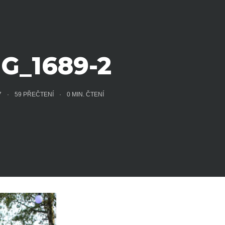
G_1689-2
17
59 PŘEČTENÍ
0
MIN. ČTENÍ