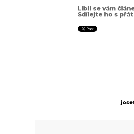
Líbil se vám člán
Sdílejte ho s přát
jose