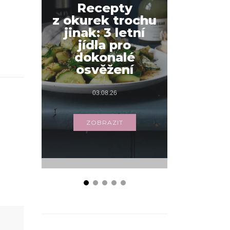
Recepty
z okurek trochu
Jak na
jinak: 3 letní
snídani
jídla pro
váš
dokonalé
s příbo
osvěžení
03.
03.08.26
ZOB
ZOBRAZIT