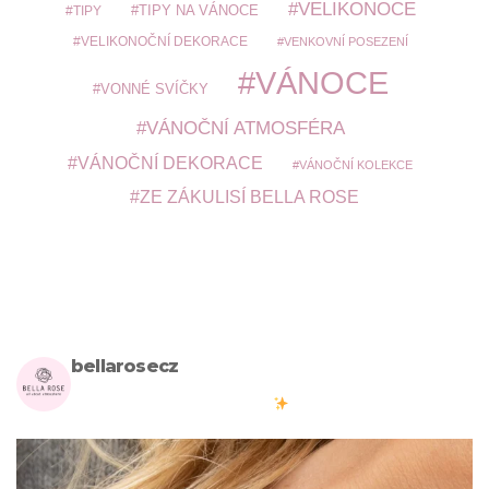
VELIKONOCE
TIPY
TIPY NA VÁNOCE
VELIKONOČNÍ DEKORACE
VENKOVNÍ POSEZENÍ
VÁNOCE
VONNÉ SVÍČKY
VÁNOČNÍ ATMOSFÉRA
VÁNOČNÍ DEKORACE
VÁNOČNÍ KOLEKCE
ZE ZÁKULISÍ BELLA ROSE
bellarosecz
Milujete skandinávský design? Pojďte s námi vytvářet krásnou
atmosféru ve vašich domovech
#bellarosecz