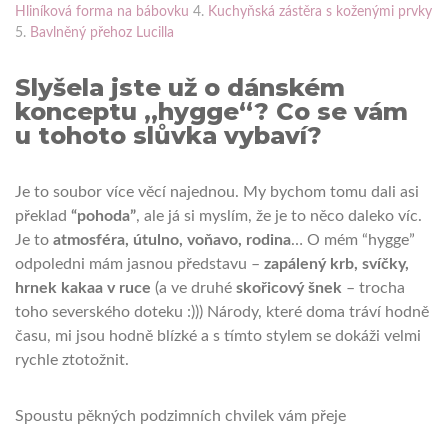
Hliníková forma na bábovku
4.
Kuchyňská zástěra s koženými prvky
5.
Bavlněný přehoz Lucilla
Slyšela jste už o dánském
konceptu „hygge“? Co se vám
u tohoto slůvka vybaví?
Je to soubor více věcí najednou. My bychom tomu dali asi
překlad
“pohoda”
, ale já si myslím, že je to něco daleko víc.
Je to
atmosféra, útulno, voňavo, rodina
… O mém “hygge”
odpoledni mám jasnou představu –
zapálený krb, svíčky,
hrnek kakaa v ruce
(a ve druhé
skořicový šnek
– trocha
toho severského doteku :))) Národy, které doma tráví hodně
času, mi jsou hodně blízké a s tímto stylem se dokáži velmi
rychle ztotožnit.
Spoustu pěkných podzimních chvilek vám přeje