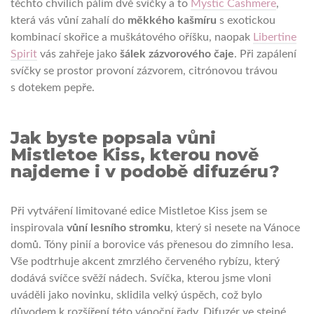
těchto chvílích pálím dvě svíčky a to
Mystic Cashmere
,
která vás vůní zahalí do
měkkého kašmíru
s exotickou
kombinací skořice a muškátového oříšku, naopak
Libertine
Spirit
vás zahřeje jako
šálek zázvorového čaje
. Při zapálení
svíčky se prostor provoní zázvorem, citrónovou trávou
s dotekem pepře.
Jak byste popsala vůni
Mistletoe Kiss, kterou nově
najdeme i v podobě difuzéru?
Při vytváření limitované edice Mistletoe Kiss jsem se
inspirovala
vůní lesního stromku
, který si nesete na Vánoce
domů. Tóny pinií a borovice vás přenesou do zimního lesa.
Vše podtrhuje akcent zmrzlého červeného rybízu, který
dodává svíčce svěží nádech. Svíčka, kterou jsme vloni
uváděli jako novinku, sklidila velký úspěch, což bylo
důvodem k rozšíření této vánoční řady. Difuzér ve stejné