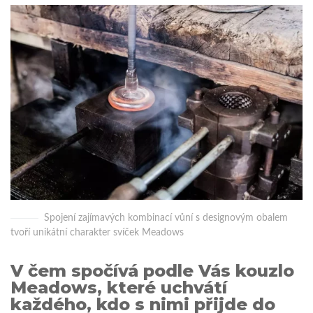
Spojení zajímavých kombinací vůní s designovým obalem
tvoří unikátní charakter svíček Meadows
V čem spočívá podle Vás kouzlo
Meadows, které uchvátí
každého, kdo s nimi přijde do