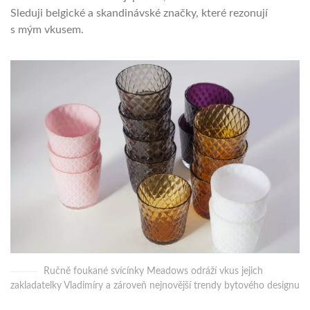
Sleduji belgické a skandinávské značky, které rezonují
s mým vkusem.
Ručně foukané svícínky Meadows odráží vkus jejich
zakladatelky Vladimíry a zároveň nejnovější trendy bytového designu