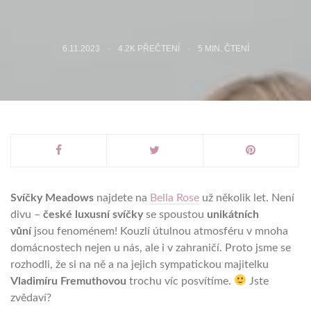
6.11.2023
4.2K PŘEČTENÍ
5
MIN. ČTENÍ
Svíčky Meadows
najdete na
Bella Rose
už několik let. Není
divu –
české luxusní svíčky
se spoustou
unikátních
vůní
jsou fenoménem! Kouzlí útulnou atmosféru v mnoha
domácnostech nejen u nás, ale i v zahraničí. Proto jsme se
rozhodli, že si na ně a na jejich sympatickou majitelku
Vladimíru Fremuthovou
trochu víc posvítíme.
Jste
zvědaví?