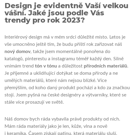
Design je evidentně Vaší velkou
vášní. Jaké jsou podle Vás
trendy pro rok 2023?
Interiérový design má v mém srdci důležité místo. Letos je
vše umocněno ještě tím, že budu příští rok zařizovat náš
nový domov
, takže jsem momentálně ponořena do
katalogů, pinterestu a instagramu téměř každý den. Silně
vnímám trend
tón v tónu
a důležitost
přírodních materiálů
.
Je příjemné a uklidňující dotýkat se doma přírody a ne
umělých materiálů, které nám nejsou blízké. Více
přemýšlím, od koho daný produkt pochází a kdo za značkou
stojí. Jsem pyšná na české designéry a výtvarníky, které se
stále více prosazují ve světě.
Náš domov bych ráda vybavila právě produkty od nich.
Mám ráda materiály jako je len, kůže, vlna a nově
i keramika. Časem získají patinu, která materiálu sluší.