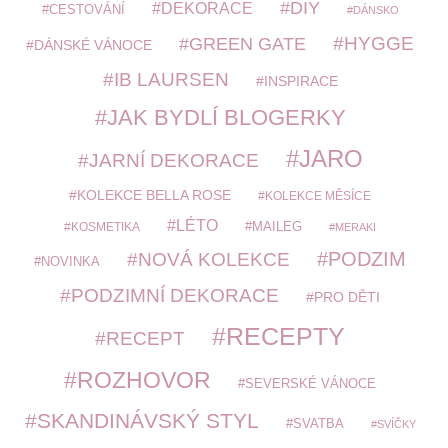
DIY
DEKORACE
CESTOVÁNÍ
DÁNSKO
HYGGE
GREEN GATE
DÁNSKÉ VÁNOCE
IB LAURSEN
INSPIRACE
JAK BYDLÍ BLOGERKY
JARO
JARNÍ DEKORACE
KOLEKCE BELLA ROSE
KOLEKCE MĚSÍCE
LÉTO
MAILEG
KOSMETIKA
MERAKI
PODZIM
NOVÁ KOLEKCE
NOVINKA
PODZIMNÍ DEKORACE
PRO DĚTI
RECEPTY
RECEPT
ROZHOVOR
SEVERSKÉ VÁNOCE
SKANDINÁVSKÝ STYL
SVATBA
SVÍČKY