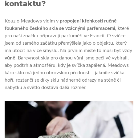
kontaktu?
Kouzlo Meadows vidím v
propojení křehkosti ručně
foukaného českého skla se vzácnými parfemacemi,
které
pro naši značku připravují parfuméři ve Francii. O svíčce
jsem od samého začátku přemýšlela jako o objektu, který
má útočit na více smyslů. Na prvním místě to musí být vždy
vůně
. Barevnost skla pro danou vůni jsme pečlivě vybírali,
aby podtrhla atmosféru, kdy je svíčka zapálená. Meadows
káro sklo má jednu obrovskou přednost – jakmile svíčka
hoří, roztančí se díky sklu nádherné odrazy na stěně či
nábytku a světlo dostává další rozměr.