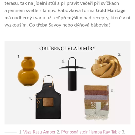
terasu, tak na jídelní stůl a připravit večeři při svíčkách
a jemném světle z lampy. Bábovková forma
Gold Haritage
má nádherný tvar a už teď přemýšlím nad recepty, které v ní
vyzkouším. Co třeba Savoy nebo dýňová bábovka?
1.
Váza Rasu Amber
2.
Přenosná stolní lampa Ray Table
3.