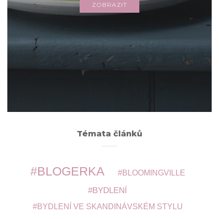
ZOBRAZIT
Archivy
ARCHIVY
Témata článků
BLOGERKA
BLOOMINGVILLE
BYDLENÍ
BYDLENÍ VE SKANDINÁVSKÉM STYLU