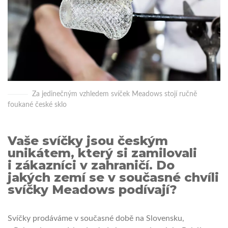
Za jedinečným vzhledem svíček Meadows stojí ručně
foukané české sklo
Vaše svíčky jsou českým
unikátem, který si zamilovali
i zákazníci v zahraničí. Do
jakých zemí se v současné chvíli
svíčky Meadows podívají?
Svíčky prodáváme v současné době na Slovensku,