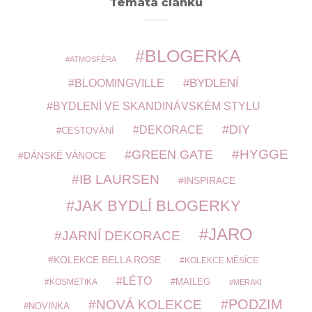
Témata článků
BLOGERKA
ATMOSFÉRA
BYDLENÍ
BLOOMINGVILLE
BYDLENÍ VE SKANDINÁVSKÉM STYLU
DIY
DEKORACE
CESTOVÁNÍ
HYGGE
GREEN GATE
DÁNSKÉ VÁNOCE
IB LAURSEN
INSPIRACE
JAK BYDLÍ BLOGERKY
JARO
JARNÍ DEKORACE
KOLEKCE BELLA ROSE
KOLEKCE MĚSÍCE
LÉTO
MAILEG
KOSMETIKA
MERAKI
PODZIM
NOVÁ KOLEKCE
NOVINKA