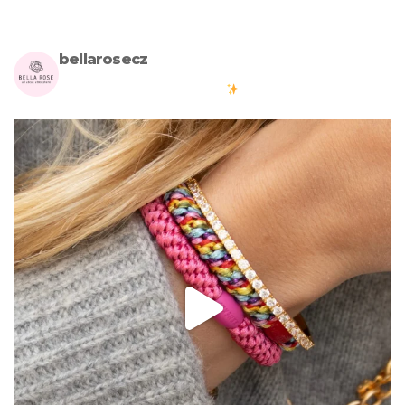
bellarosecz
Milujete skandinávský design? Pojďte s námi vytvářet krásnou
atmosféru ve vašich domovech
#bellarosecz