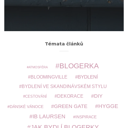
ARCHIVY
Témata článků
BLOGERKA
ATMOSFÉRA
BYDLENÍ
BLOOMINGVILLE
BYDLENÍ VE SKANDINÁVSKÉM STYLU
DIY
DEKORACE
CESTOVÁNÍ
HYGGE
GREEN GATE
DÁNSKÉ VÁNOCE
IB LAURSEN
INSPIRACE
JAK BYDLÍ BLOGERKY