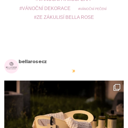
VÁNOČNÍ DEKORACE
VÁNOČNÍ PEČENÍ
ZE ZÁKULISÍ BELLA ROSE
bellarosecz
Milujete skandinávský design? Pojďte s námi vytvářet krásnou
atmosféru ve vašich domovech
#bellarosecz