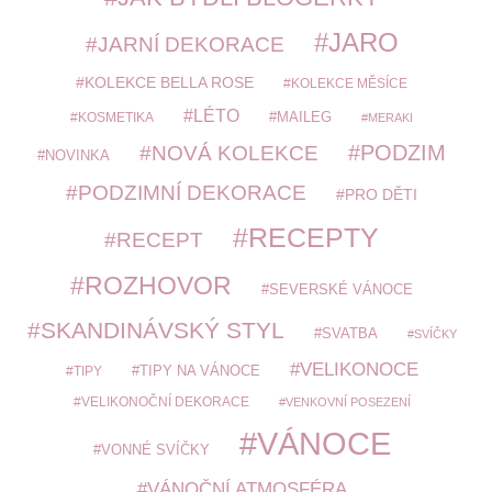
JARO
JARNÍ DEKORACE
KOLEKCE BELLA ROSE
KOLEKCE MĚSÍCE
LÉTO
MAILEG
KOSMETIKA
MERAKI
PODZIM
NOVÁ KOLEKCE
NOVINKA
PODZIMNÍ DEKORACE
PRO DĚTI
RECEPTY
RECEPT
ROZHOVOR
SEVERSKÉ VÁNOCE
SKANDINÁVSKÝ STYL
SVATBA
SVÍČKY
VELIKONOCE
TIPY
TIPY NA VÁNOCE
VELIKONOČNÍ DEKORACE
VENKOVNÍ POSEZENÍ
VÁNOCE
VONNÉ SVÍČKY
VÁNOČNÍ ATMOSFÉRA