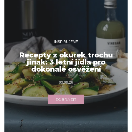
INSPIRUJEME
Recepty z okurek trochu
jinak: 3 letní jídla pro
dokonalé osvěžení
03.08.26
ZOBRAZIT
Archivy