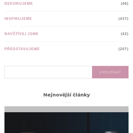
DEKORUJEME
(46)
INSPIRUJEME
(437)
NAVŠTÍVILI JSME
(42)
PŘEDSTAVUJEME
(207)
VYHLEDÁVÁNÍ:
VYHLEDAT
Nejnovější články