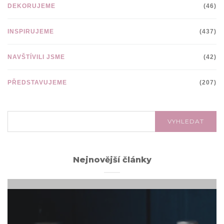
DEKORUJEME
(46)
INSPIRUJEME
(437)
NAVŠTÍVILI JSME
(42)
PŘEDSTAVUJEME
(207)
VYHLEDÁVÁNÍ:
VYHLEDAT
Nejnovější články