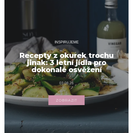
INSPIRUJEME
Recepty z okurek trochu
jinak: 3 letní jídla pro
dokonalé osvěžení
03.08.26
ZOBRAZIT
Archivy