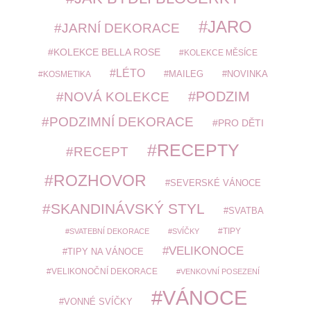
JARO
JARNÍ DEKORACE
KOLEKCE BELLA ROSE
KOLEKCE MĚSÍCE
LÉTO
MAILEG
NOVINKA
KOSMETIKA
PODZIM
NOVÁ KOLEKCE
PODZIMNÍ DEKORACE
PRO DĚTI
RECEPTY
RECEPT
ROZHOVOR
SEVERSKÉ VÁNOCE
SKANDINÁVSKÝ STYL
SVATBA
TIPY
SVATEBNÍ DEKORACE
SVÍČKY
VELIKONOCE
TIPY NA VÁNOCE
VELIKONOČNÍ DEKORACE
VENKOVNÍ POSEZENÍ
VÁNOCE
VONNÉ SVÍČKY