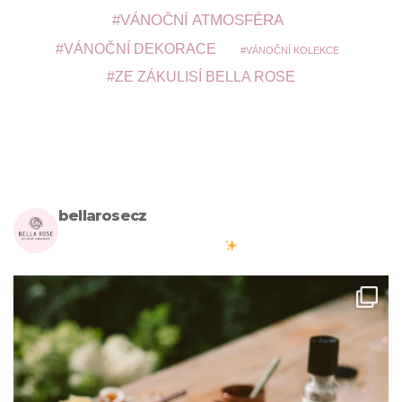
VÁNOČNÍ ATMOSFÉRA
VÁNOČNÍ DEKORACE
VÁNOČNÍ KOLEKCE
ZE ZÁKULISÍ BELLA ROSE
bellarosecz
Milujete skandinávský design? Pojďte s námi vytvářet krásnou
atmosféru ve vašich domovech
#bellarosecz