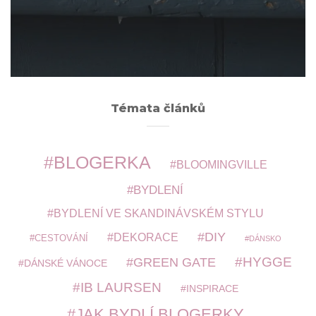
ARCHIVY
Témata článků
BLOGERKA
BLOOMINGVILLE
BYDLENÍ
BYDLENÍ VE SKANDINÁVSKÉM STYLU
DIY
DEKORACE
CESTOVÁNÍ
DÁNSKO
HYGGE
GREEN GATE
DÁNSKÉ VÁNOCE
IB LAURSEN
INSPIRACE
JAK BYDLÍ BLOGERKY