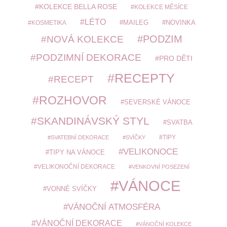
KOLEKCE BELLA ROSE
KOLEKCE MĚSÍCE
LÉTO
MAILEG
NOVINKA
KOSMETIKA
PODZIM
NOVÁ KOLEKCE
PODZIMNÍ DEKORACE
PRO DĚTI
RECEPTY
RECEPT
ROZHOVOR
SEVERSKÉ VÁNOCE
SKANDINÁVSKÝ STYL
SVATBA
TIPY
SVATEBNÍ DEKORACE
SVÍČKY
VELIKONOCE
TIPY NA VÁNOCE
VELIKONOČNÍ DEKORACE
VENKOVNÍ POSEZENÍ
VÁNOCE
VONNÉ SVÍČKY
VÁNOČNÍ ATMOSFÉRA
VÁNOČNÍ DEKORACE
VÁNOČNÍ KOLEKCE