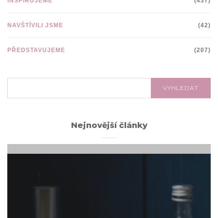
INSPIRUJEME
(437)
NAVŠTÍVILI JSME
(42)
PŘEDSTAVUJEME
(207)
VYHLEDÁVÁNÍ:
VYHLEDAT
Nejnovější články