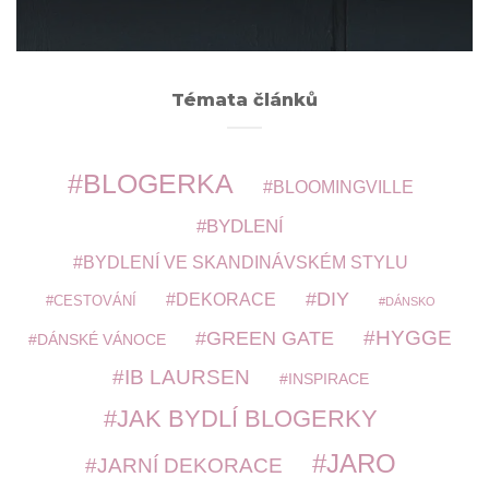
ARCHIVY
Témata článků
BLOGERKA
BLOOMINGVILLE
BYDLENÍ
BYDLENÍ VE SKANDINÁVSKÉM STYLU
DIY
DEKORACE
CESTOVÁNÍ
DÁNSKO
HYGGE
GREEN GATE
DÁNSKÉ VÁNOCE
IB LAURSEN
INSPIRACE
JAK BYDLÍ BLOGERKY
JARO
JARNÍ DEKORACE