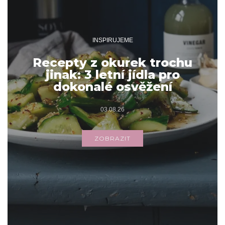
INSPIRUJEME
Recepty z okurek trochu
jinak: 3 letní jídla pro
dokonalé osvěžení
03.08.26
ZOBRAZIT
Archivy