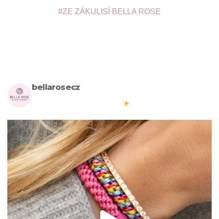
ZE ZÁKULISÍ BELLA ROSE
bellarosecz
Milujete skandinávský design? Pojďte s námi vytvářet krásnou
atmosféru ve vašich domovech
#bellarosecz