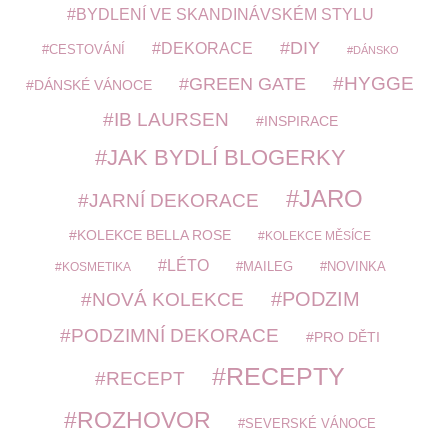
BYDLENÍ VE SKANDINÁVSKÉM STYLU
DIY
DEKORACE
CESTOVÁNÍ
DÁNSKO
HYGGE
GREEN GATE
DÁNSKÉ VÁNOCE
IB LAURSEN
INSPIRACE
JAK BYDLÍ BLOGERKY
JARO
JARNÍ DEKORACE
KOLEKCE BELLA ROSE
KOLEKCE MĚSÍCE
LÉTO
MAILEG
NOVINKA
KOSMETIKA
PODZIM
NOVÁ KOLEKCE
PODZIMNÍ DEKORACE
PRO DĚTI
RECEPTY
RECEPT
ROZHOVOR
SEVERSKÉ VÁNOCE